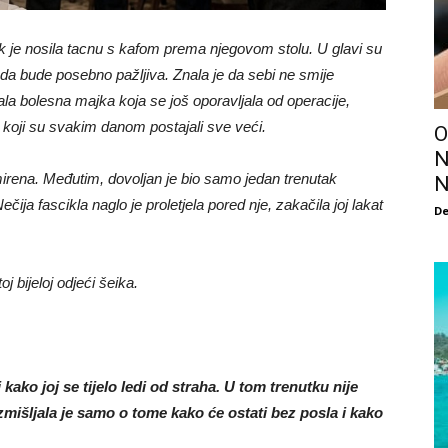
ok je nosila tacnu s kafom prema njegovom stolu. U glavi su
io da bude posebno pažljiva. Znala je da sebi ne smije
kala bolesna majka koja se još oporavljala od operacije,
ni koji su svakim danom postajali sve veći.
O
N
smirena. Međutim, dovoljan je bio samo jedan trenutak
N
ja fascikla naglo je proletjela pored nje, zakačila joj lakat
De
 bijeloj odjeći šeika.
 kako joj se tijelo ledi od straha. U tom trenutku nije
zmišljala je samo o tome kako će ostati bez posla i kako