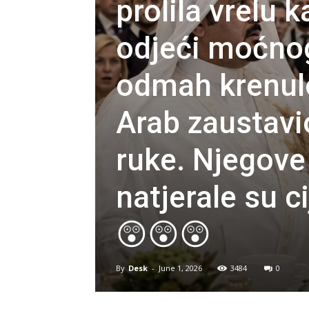
prolila vrelu 
odjeći moćnog
odmah krenulo 
Arab zaustav
ruke. Njegove 
natjerale su 
😲😲😲
By
Desk
-
June 1, 2026
3484
0