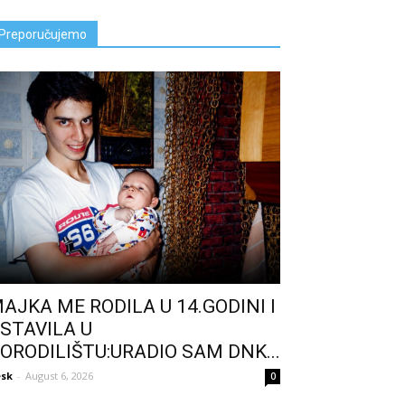
Preporučujemo
AJKA ME RODILA U 14.GODINI I
STAVILA U
ORODILIŠTU:URADIO SAM DNK...
sk
-
August 6, 2026
0