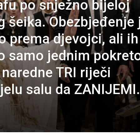
kafu po snježno bijeloj
 šeika. Obezbjeđenje 
prema djevojci, ali ih
io samo jednim pokre
naredne TRI riječi
cijelu salu da ZANIJEM