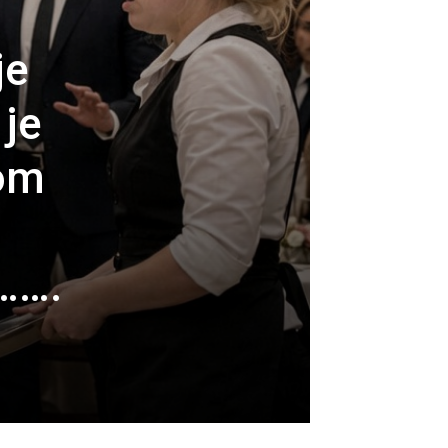
je
 je
tom
I…….