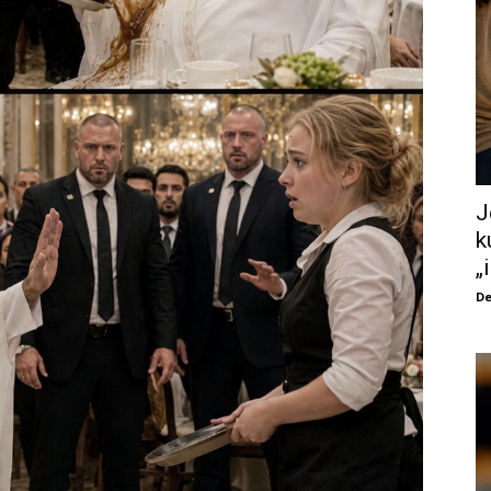
J
k
„
De