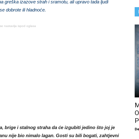
a greška izazove strah i sramotu, ali upravo tada ljudi
se dobrote ili hladnoće.
se nastavlja ispod oglasa
M
O
P
brige i stalnog straha da će izgubiti jedino što joj je
De
u nije bio nimalo lagan. Gosti su bili bogati, zahtjevni