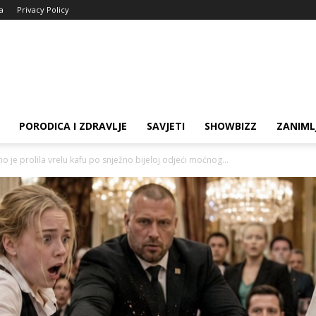
ja
Privacy Policy
PORODICA I ZDRAVLJE
SAVJETI
SHOWBIZZ
ZANIML
o je prolila vrelu kafu po snježno bijeloj odjeći moćnog...