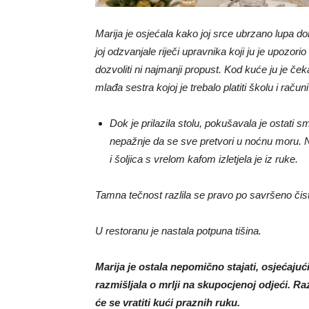
Marija je osjećala kako joj srce ubrzano lupa d
joj odzvanjale riječi upravnika koji ju je upozor
dozvoliti ni najmanji propust. Kod kuće ju je če
mlađa sestra kojoj je trebalo platiti školu i raču
Dok je prilazila stolu, pokušavala je ostati 
nepažnje da se sve pretvori u noćnu moru. Neči
i šoljica s vrelom kafom izletjela je iz ruke.
Tamna tečnost razlila se pravo po savršeno čistoj
U restoranu je nastala potpuna tišina.
Marija je ostala nepomično stajati, osjećajući
razmišljala o mrlji na skupocjenoj odjeći. Ra
će se vratiti kući praznih ruku.