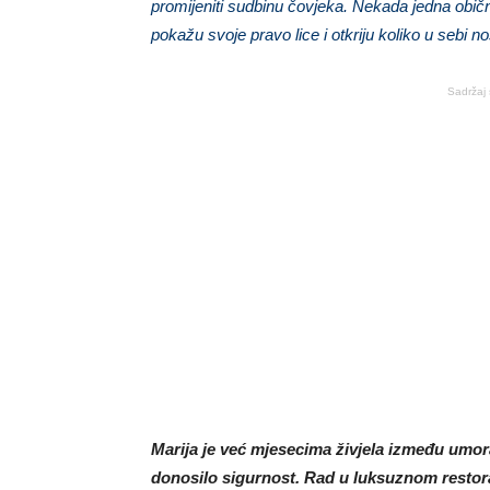
promijeniti sudbinu čovjeka. Nekada jedna običn
pokažu svoje pravo lice i otkriju koliko u sebi no
Sadržaj 
Marija je već mjesecima živjela između umora, 
donosilo sigurnost. Rad u luksuznom restoran