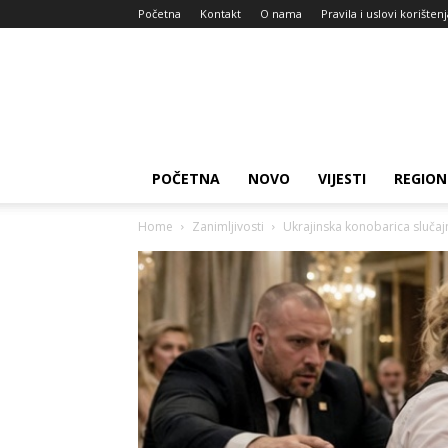
Početna
Kontakt
O nama
Pravila i uslovi korišten
Zdravlje
za
dan
POČETNA
NOVO
VIJESTI
REGION
Home
Zanimljivosti
Ukrajinska konobarica slučajn