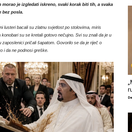
morao je izgledati iskreno, svaki korak biti tih, a svaka
e bez posla.
i lusteri bacali su zlatnu svjetlost po stolovima, miris
onobari su se kretali gotovo nečujno. Svi su znali da je u
aposlenici pričali šapatom. Govorilo se da je riječ o
 i da ne podnosi greške.
„
r
De