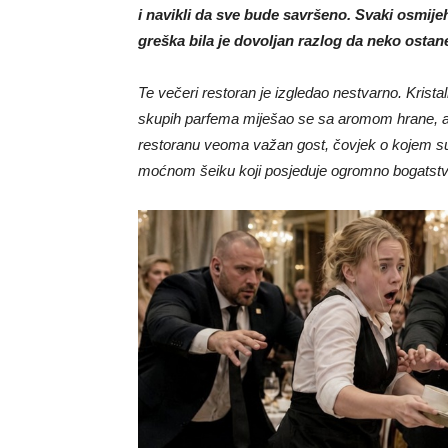
i navikli da sve bude savršeno. Svaki osmijeh 
greška bila je dovoljan razlog da neko ostan
Te večeri restoran je izgledao nestvarno. Kristaln
skupih parfema miješao se sa aromom hrane, a k
restoranu veoma važan gost, čovjek o kojem su z
moćnom šeiku koji posjeduje ogromno bogatstvo