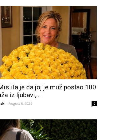
Mislila je da joj je muž poslao 100
uža iz ljubavi,...
sk
-
August 6, 2026
0