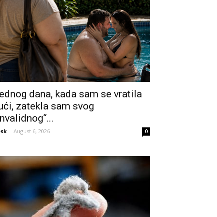
ednog dana, kada sam se vratila
ući, zatekla sam svog
invalidnog“...
sk
-
August 6, 2026
0