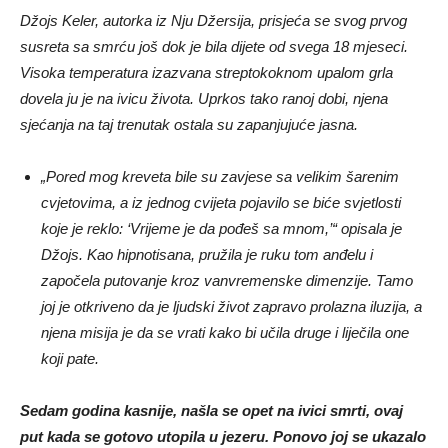
Džojs Keler, autorka iz Nju Džersija, prisjeća se svog prvog
susreta sa smrću još dok je bila dijete od svega 18 mjeseci.
Visoka temperatura izazvana streptokoknom upalom grla
dovela ju je na ivicu života. Uprkos tako ranoj dobi, njena
sjećanja na taj trenutak ostala su zapanjujuće jasna.
„Pored mog kreveta bile su zavjese sa velikim šarenim
cvjetovima, a iz jednog cvijeta pojavilo se biće svjetlosti
koje je reklo: ‘Vrijeme je da pođeš sa mnom,’“ opisala je
Džojs. Kao hipnotisana, pružila je ruku tom anđelu i
započela putovanje kroz vanvremenske dimenzije. Tamo
joj je otkriveno da je ljudski život zapravo prolazna iluzija, a
njena misija je da se vrati kako bi učila druge i liječila one
koji pate.
Sedam godina kasnije, našla se opet na ivici smrti, ovaj
put kada se gotovo utopila u jezeru. Ponovo joj se ukazalo