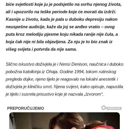
biće svjetlosti koje ju je podsjetilo na svrhu njenog života,
ali i upozorilo na teške periode koje će morati da izdrži.
Kasnije u životu, kada je pala u duboku depresiju nakon
neuspešne audicije, kaže da joj se anđeo vratio – ovog
puta kroz melodiju pjesme koju nikada ranije nije čula, a
koja čak nije ni bila objavljena. Za nju je to bio znak iz
višeg svijeta i potvrda da nije sama.
Slično iskustvo doživjela je i Nensi Denison, naučnica i duboko
pobožna katolkinja iz Ohaja. Godine 1994, tokom rutinskog
pregleda dojke, njeno tijelo je reagovalo na lokalni anestetik i
doživjela je kliničku smrt. Njena svijest, kako opisuje, napustila
je tijelo i susrela prisustvo koje je nazvala „Izvorom“.