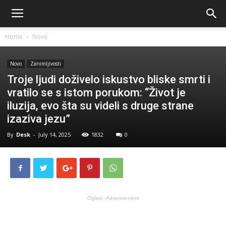
Home
Novo
Novo
Zanimljivosti
Troje ljudi doživelo iskustvo bliske smrti i
vratilo se s istom porukom: “Život je
iluzija, evo šta su videli s druge strane
izaziva jezu”
By
Desk
-
July 14, 2025
1832
0
Oglasi - Advertisement