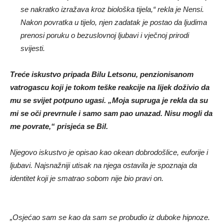
se nakratko izražava kroz biološka tijela,“ rekla je Nensi.
Nakon povratka u tijelo, njen zadatak je postao da ljudima
prenosi poruku o bezuslovnoj ljubavi i vječnoj prirodi
svijesti.
Treće iskustvo pripada Bilu Letsonu, penzionisanom
vatrogascu koji je tokom teške reakcije na lijek doživio da
mu se svijet potpuno ugasi. „Moja supruga je rekla da su
mi se oči prevrnule i samo sam pao unazad. Nisu mogli da
me povrate,“ prisjeća se Bil.
Njegovo iskustvo je opisao kao okean dobrodošlice, euforije i
ljubavi. Najsnažniji utisak na njega ostavila je spoznaja da
identitet koji je smatrao sobom nije bio pravi on.
„Osjećao sam se kao da sam se probudio iz duboke hipnoze.