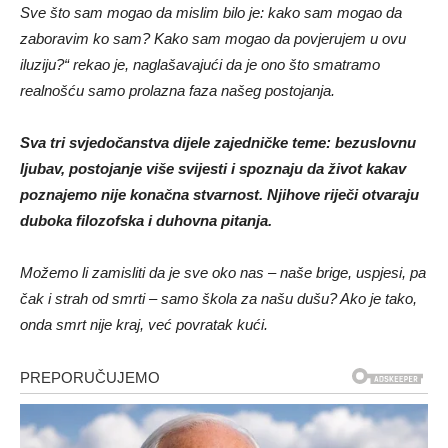
Sve što sam mogao da mislim bilo je: kako sam mogao da
zaboravim ko sam? Kako sam mogao da povjerujem u ovu
iluziju?“ rekao je, naglašavajući da je ono što smatramo
realnošću samo prolazna faza našeg postojanja.
Sva tri svjedočanstva dijele zajedničke teme: bezuslovnu
ljubav, postojanje više svijesti i spoznaju da život kakav
poznajemo nije konačna stvarnost. Njihove riječi otvaraju
duboka filozofska i duhovna pitanja.
Možemo li zamisliti da je sve oko nas – naše brige, uspjesi, pa
čak i strah od smrti – samo škola za našu dušu? Ako je tako,
onda smrt nije kraj, već povratak kući.