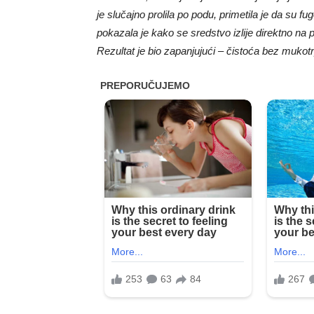
je slučajno prolila po podu, primetila je da su fu
pokazala je kako se sredstvo izlije direktno na 
Rezultat je bio zapanjujući – čistoća bez mukotr