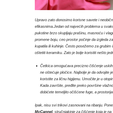
Upravo zato donosimo korisne savete i neobič
efikasnima.
Jedan od najvećih problema u svako
pukotine brzo skupljaju prašinu, masnoću i vlagu, 
promene boju, ceo prostor počinje da izgleda zap
kupatila ili kuhinje. Često posežemo za grubim
oštetiti keramiku. Zato je bolje koristiti nešto 
Četkica omogućava precizno čišćenje uskih pr
ne oštećuje pločice. Najbolje je da odvojite
koristite za ličnu higijenu. Umočite je u otopi
Kada završite, pređite preko površine vlažn
dobićete temeljito očišćene fuge, a prostorij
Ipak, nisu svi trikovi zasnovani na ribanju. Po
McCannel
, stručnjakinje za čišćenje koja je n