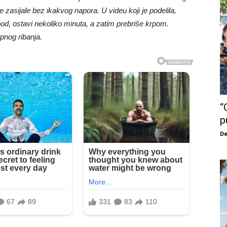
ge zasijale bez ikakvog napora. U videu koji je podelila,
pod, ostavi nekoliko minuta, a zatim prebriše krpom.
pnog ribanja.
“
p
De