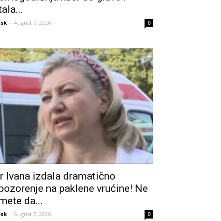
tala...
sk
-
August 7, 2026
0
r Ivana izdala dramatično
pozorenje na paklene vrućine! Ne
mete da...
sk
-
August 7, 2026
0