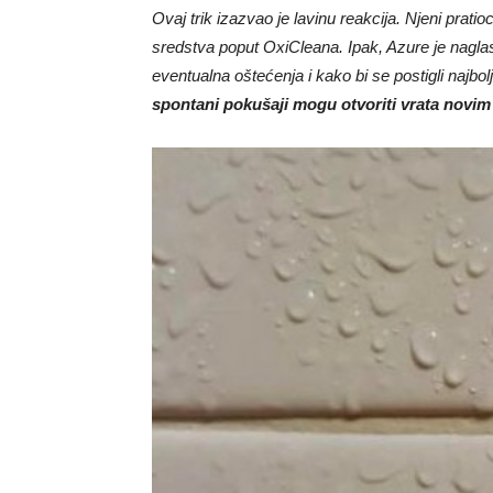
Ovaj trik izazvao je lavinu reakcija. Njeni pratioc
sredstva poput OxiCleana. Ipak, Azure je nagla
eventualna oštećenja i kako bi se postigli najbolji
spontani pokušaji mogu otvoriti vrata novim