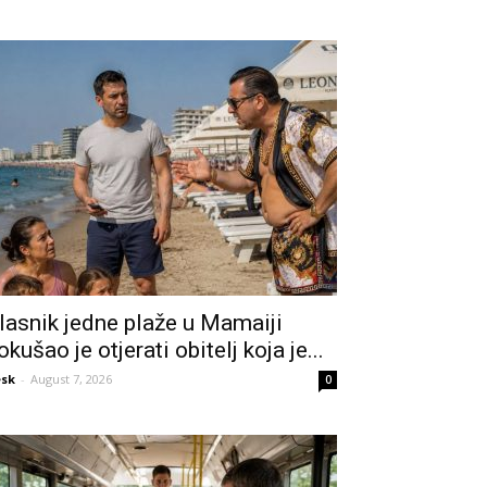
lasnik jedne plaže u Mamaiji
okušao je otjerati obitelj koja je...
sk
-
August 7, 2026
0