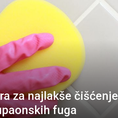
ra za najlakše čišćenje
kupaonskih fuga