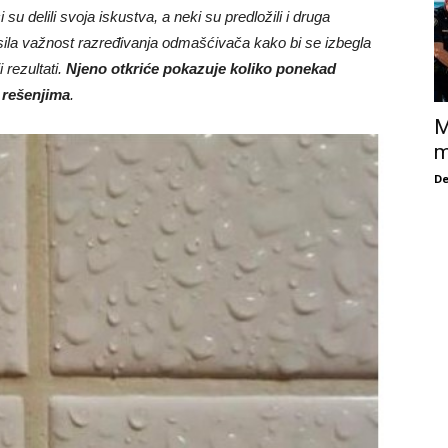
i su delili svoja iskustva, a neki su predložili i druga
sila važnost razređivanja odmašćivača kako bi se izbegla
 rezultati.
Njeno otkriće pokazuje koliko ponekad
 rešenjima
.
M
m
De