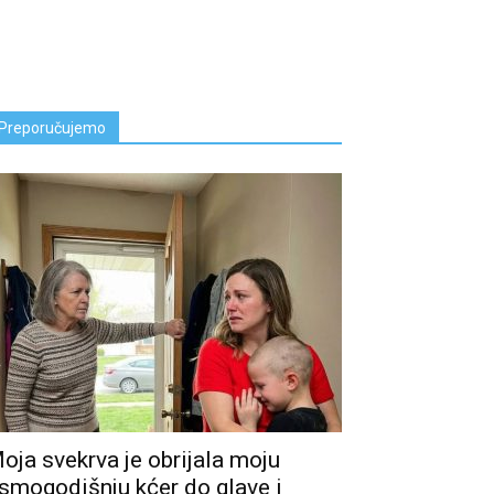
Preporučujemo
oja svekrva je obrijala moju
smogodišnju kćer do glave i