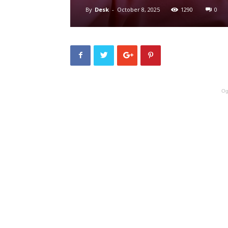
By
Desk
-
October 8, 2025
1290
0
Og