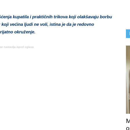
nja kupatila i praktičnih trikova koji olakšavaju borbu
koji većina ljudi ne voli, istina je da je redovno
rijatno okruženje.
se nastavlja ispod oglasa
M
o