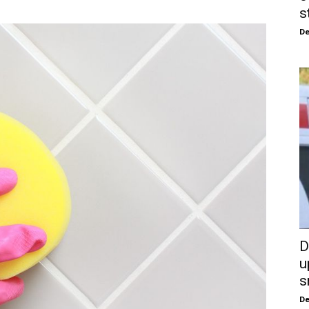
s
De
D
u
s
De