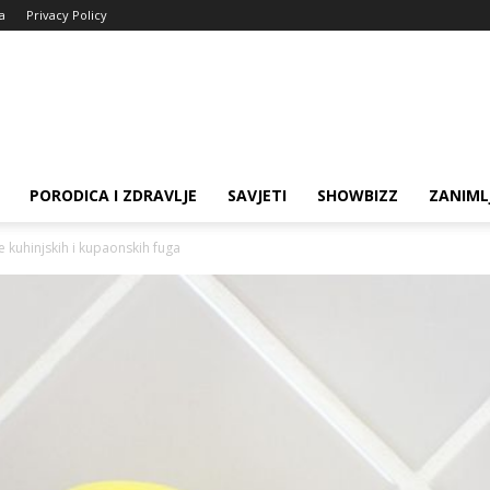
ja
Privacy Policy
PORODICA I ZDRAVLJE
SAVJETI
SHOWBIZZ
ZANIML
e kuhinjskih i kupaonskih fuga