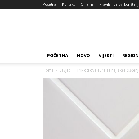
Početna
Kontakt
O nama
Pravila i uslovi korišten
Zdravlje
za
dan
POČETNA
NOVO
VIJESTI
REGION
Home
Savjeti
Trik od dva eura za najlakše čišćenj