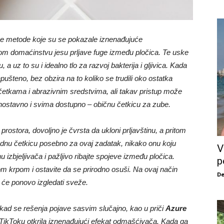
ne metode koje su se pokazale iznenađujuće
m domaćinstvu jesu prljave fuge između pločica. Te uske
a uz to su i idealno tlo za razvoj bakterija i gljivica. Kada
ušteno, bez obzira na to koliko se trudili oko ostatka
 četkama i abrazivnim sredstvima, ali takav pristup može
jednostavno i svima dostupno – običnu četkicu za zube.
ostora, dovoljno je čvrsta da ukloni prljavštinu, a pritom
 jednu četkicu posebno za ovaj zadatak, nikako onu koju
V
nu izbjeljivača i pažljivo ribajte spojeve između pločica.
p
om krpom i ostavite da se prirodno osuši. Na ovaj način
De
a će ponovo izgledati sveže.
nekad se rešenja pojave sasvim slučajno, kao u priči
Azure
a TikToku otkrila iznenađujući efekat odmašćivača. Kada ga