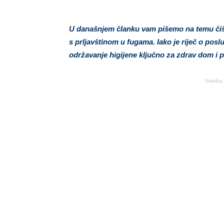
U današnjem članku vam pišemo na temu čišće
s prljavštinom u fugama. Iako je riječ o poslu 
održavanje higijene ključno za zdrav dom i p
Sadržaj 