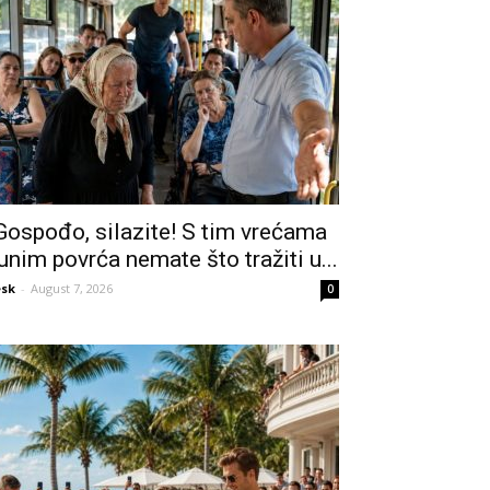
Gospođo, silazite! S tim vrećama
unim povrća nemate što tražiti u...
sk
-
August 7, 2026
0