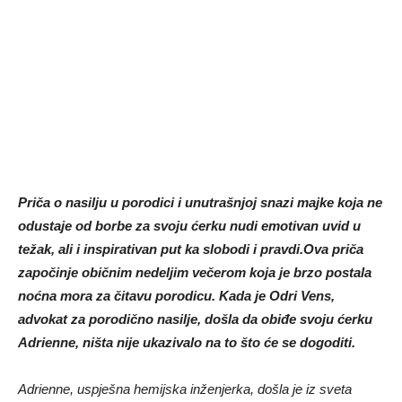
Priča o nasilju u porodici i unutrašnjoj snazi majke koja ne
odustaje od borbe za svoju ćerku nudi emotivan uvid u
težak, ali i inspirativan put ka slobodi i pravdi.
Ova priča
započinje običnim nedeljim večerom koja je brzo postala
noćna mora za čitavu porodicu. Kada je Odri Vens,
advokat za porodično nasilje, došla da obiđe svoju ćerku
Adrienne, ništa nije ukazivalo na to što će se dogoditi.
Adrienne, uspješna hemijska inženjerka, došla je iz sveta