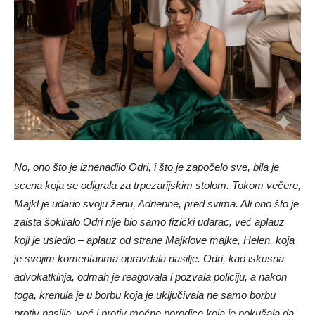
No, ono što je iznenadilo Odri, i što je započelo sve, bila je
scena koja se odigrala za trpezarijskim stolom. Tokom večere,
Majkl je udario svoju ženu, Adrienne, pred svima. Ali ono što je
zaista šokiralo Odri nije bio samo fizički udarac, već aplauz
koji je usledio – aplauz od strane Majklove majke, Helen, koja
je svojim komentarima opravdala nasilje. Odri, kao iskusna
advokatkinja, odmah je reagovala i pozvala policiju, a nakon
toga, krenula je u borbu koja je uključivala ne samo borbu
protiv nasilja, već i protiv moćne porodice koja je pokušala da