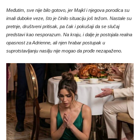
Međutim, sve nije bilo gotovo, jer Majkl i njegova porodica su
imali duboke veze, što je činilo situaciju još težom. Nastale su
pretnje, društveni pritisak, pa čak i pokušaji da se slučaj
predstavi kao nesporazum. Na kraju, i dalje je postojala realna
opasnost za Adrienne, ali njen hrabar postupak u
suprotstavljanju nasilju nije mogao da prođe nezapaženo.