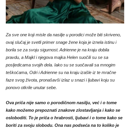
Za sve one koji misle da nasilje u porodici može biti skriveno,
ovaj slučaj je svetli primer snage žene koja je iznela istinu i
borila se za svoju sigurnost. Adrienne je na kraju dobila
pravdu, a Majkl i njegova majka Helen suočili su se sa
posljedicama svojih dela. Iako su se suočavali sa mnogim
teškoćama, Odri i Adrienne su na kraju izašle iz te mračne
faze svog života, pronašavši izlaz u snazi i ljubavi koju su
ponovo otkrile unutar sebe.
Ova priča nije samo o porodičnom nasilju, već i o tome
kako možemo prepoznati znakove zlostavljanja i kako se
osloboditi. To je priča o hrabrosti, ljubavi i o tome kako se
boriti za svoju slobodu. Ona nas podseća na to koliko je