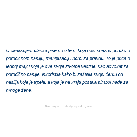
U današnjem članku pišemo o temi koja nosi snažnu poruku o
porodičnom nasilju, manipulaciji i borbi za pravdu. To je priča o
jednoj majci koja je sve svoje životne veštine, kao advokat za
porodično nasilje, iskoristila kako bi zaštitila svoju ćerku od
nasilja koje je trpela, a koja je na kraju postala simbol nade za
mnoge žene.
Sadržaj se nastavlja ispod oglasa