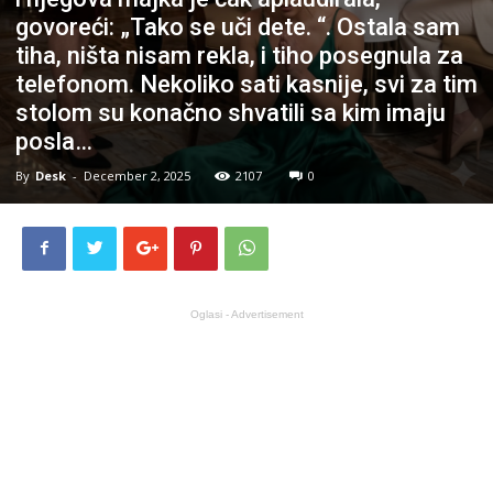
govoreći: „Tako se uči dete. “. Ostala sam
tiha, ništa nisam rekla, i tiho posegnula za
telefonom. Nekoliko sati kasnije, svi za tim
stolom su konačno shvatili sa kim imaju
posla…
By
Desk
-
December 2, 2025
2107
0
Oglasi - Advertisement