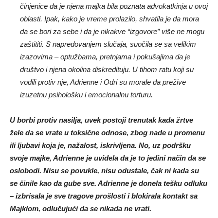
činjenice da je njena majka bila poznata advokatkinja u ovoj
oblasti. Ipak, kako je vreme prolazilo, shvatila je da mora
da se bori za sebe i da je nikakve “izgovore” više ne mogu
zaštititi. S napredovanjem slučaja, suočila se sa velikim
izazovima – optužbama, pretnjama i pokušajima da je
društvo i njena okolina diskredituju. U tihom ratu koji su
vodili protiv nje, Adrienne i Odri su morale da prežive
izuzetnu psihološku i emocionalnu torturu.
U borbi protiv nasilja, uvek postoji trenutak kada žrtve
žele da se vrate u toksične odnose, zbog nade u promenu
ili ljubavi koja je, nažalost, iskrivljena. No, uz podršku
svoje majke, Adrienne je uvidela da je to jedini način da se
oslobodi. Nisu se povukle, nisu odustale, čak ni kada su
se činile kao da gube sve. Adrienne je donela tešku odluku
– izbrisala je sve tragove prošlosti i blokirala kontakt sa
Majklom, odlučujući da se nikada ne vrati.