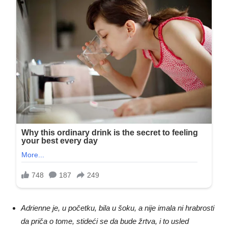
Adrienne je, u početku, bila u šoku, a nije imala ni hrabrosti
da priča o tome, stideći se da bude žrtva, i to usled