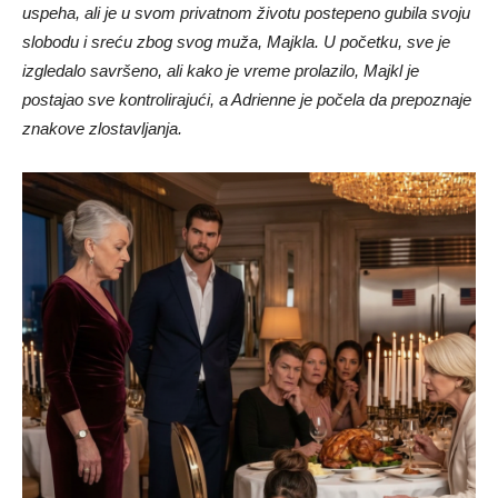
uspeha, ali je u svom privatnom životu postepeno gubila svoju
slobodu i sreću zbog svog muža, Majkla. U početku, sve je
izgledalo savršeno, ali kako je vreme prolazilo, Majkl je
postajao sve kontrolirajući, a Adrienne je počela da prepoznaje
znakove zlostavljanja.