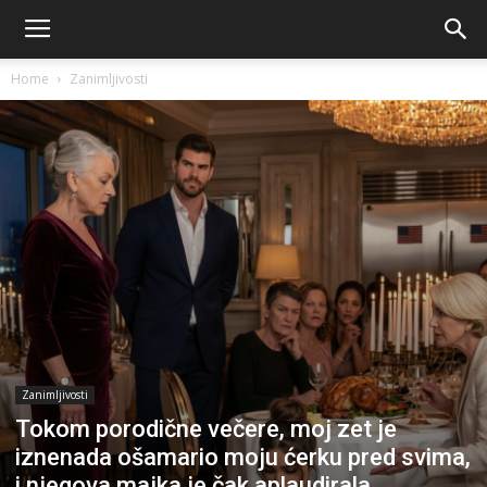
Home
Zanimljivosti
Zanimljivosti
Tokom porodične večere, moj zet je
iznenada ošamario moju ćerku pred svima,
i njegova majka je čak aplaudirala,