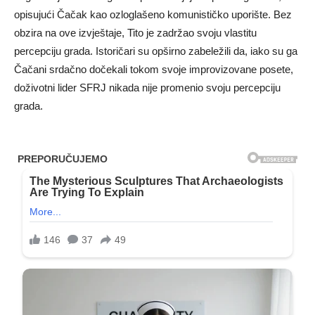
opisujući Čačak kao ozloglašeno komunističko uporište. Bez
obzira na ove izvještaje, Tito je zadržao svoju vlastitu
percepciju grada. Istoričari su opširno zabeležili da, iako su ga
Čačani srdačno dočekali tokom svoje improvizovane posete,
doživotni lider SFRJ nikada nije promenio svoju percepciju
grada.