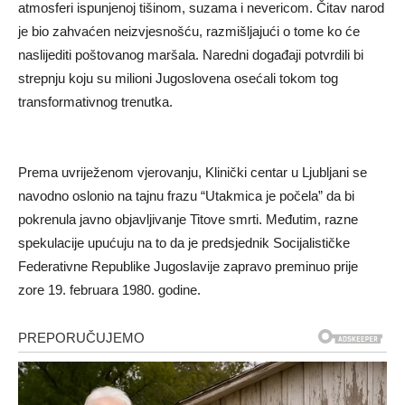
atmosferi ispunjenoj tišinom, suzama i nevericom. Čitav narod
je bio zahvaćen neizvjesnošću, razmišljajući o tome ko će
naslijediti poštovanog maršala. Naredni događaji potvrdili bi
strepnju koju su milioni Jugoslovena osećali tokom tog
transformativnog trenutka.
Prema uvriježenom vjerovanju, Klinički centar u Ljubljani se
navodno oslonio na tajnu frazu “Utakmica je počela” da bi
pokrenula javno objavljivanje Titove smrti. Međutim, razne
spekulacije upućuju na to da je predsjednik Socijalističke
Federativne Republike Jugoslavije zapravo preminuo prije
zore 19. februara 1980. godine.