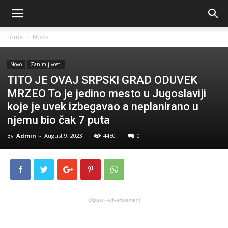
Home
Novo
Novo
Zanimljivosti
TITO JE OVAJ SRPSKI GRAD ODUVEK
MRZEO To je jedino mesto u Jugoslaviji
koje je uvek izbegavao a neplanirano u
njemu bio čak 7 puta
By
Admin
-
August 9, 2023
4450
0
Oglasi - Advertisement