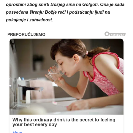
oprošteni zbog smrti Božjeg sina na Golgoti. Ona je sada
posvećena širenju Božje reči i podsticanju ljudi na
pokajanje i zahvalnost.