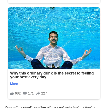
Ova priča ostavlja snažan utisak i pokreće brojna pitanja o