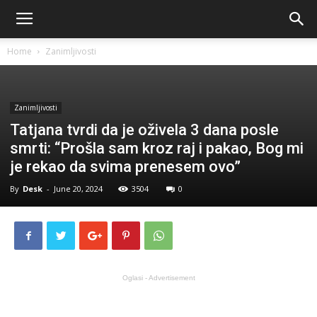
Home
Zanimljivosti
Zanimljivosti
Tatjana tvrdi da je oživela 3 dana posle
smrti: “Prošla sam kroz raj i pakao, Bog mi
je rekao da svima prenesem ovo”
By
Desk
-
June 20, 2024
3504
0
Oglasi - Advertisement