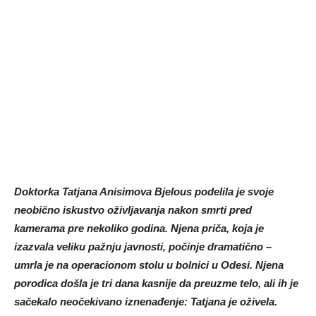
Doktorka Tatjana Anisimova Bjelous podelila je svoje
neobično iskustvo oživljavanja nakon smrti pred
kamerama pre nekoliko godina. Njena priča, koja je
izazvala veliku pažnju javnosti, počinje dramatično –
umrla je na operacionom stolu u bolnici u Odesi. Njena
porodica došla je tri dana kasnije da preuzme telo, ali ih je
sačekalo neočekivano iznenađenje: Tatjana je oživela.