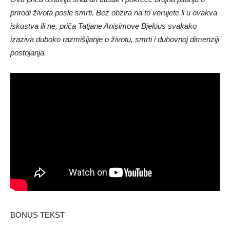
prirodi života posle smrti. Bez obzira na to verujete li u ovakva
iskustva ili ne, priča Tatjane Anisimove Bjelous svakako
izaziva duboko razmišljanje o životu, smrti i duhovnoj dimenziji
postojanja.
BONUS TEKST