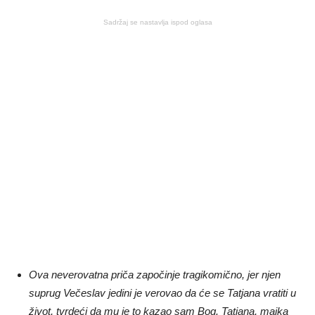
Sadržaj se nastavlja ispod oglasa
Ova neverovatna priča započinje tragikomično, jer njen
suprug Večeslav jedini je verovao da će se Tatjana vratiti u
život, tvrdeći da mu je to kazao sam Bog. Tatjana, majka