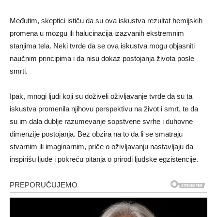
Međutim, skeptici ističu da su ova iskustva rezultat hemijskih
promena u mozgu ili halucinacija izazvanih ekstremnim
stanjima tela. Neki tvrde da se ova iskustva mogu objasniti
naučnim principima i da nisu dokaz postojanja života posle
smrti.
Ipak, mnogi ljudi koji su doživeli oživljavanje tvrde da su ta
iskustva promenila njihovu perspektivu na život i smrt, te da
su im dala dublje razumevanje sopstvene svrhe i duhovne
dimenzije postojanja. Bez obzira na to da li se smatraju
stvarnim ili imaginarnim, priče o oživljavanju nastavljaju da
inspirišu ljude i pokreću pitanja o prirodi ljudske egzistencije.