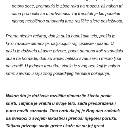
petoro dece, preminula je zbog raka na mozgu, ali nakon tri
dana probudila se u mrtvačnici. Taj trenutak je bio početak
njenog neobičnog putovanja kroz različite sfere posleživota.
Prema njenim rečima, dok je duša napuštala telo, prošla je
kroz različite dimenzije, uključujući raj, čistilište i pakao. U
paklu je doživela užasne prizore, poput demona koji razdvajaju
duše na komade, dok su anđeli beležili svaku reč i misao ljudi
na zemlji. U jednom trenutku, videla je svog oca koji je nakon
smrti završio u raju zbog poslednjeg trenutka pokajanja.
Nakon što je doživela različite dimenzije života posle
smrti, Tatjana je vratila u svoje telo, sada preobražena i
puna novih saznanja. Ona tvrdi da joj je Bog dao zadatak
da svedoči o svojem iskustvu i prenosi njegovu poruku.
Tatjana priznaje svoje grehe i kaže da su joj gresi