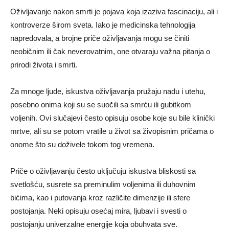
Oživljavanje nakon smrti je pojava koja izaziva fascinaciju, ali i
kontroverze širom sveta. Iako je medicinska tehnologija
napredovala, a brojne priče oživljavanja mogu se činiti
neobičnim ili čak neverovatnim, one otvaraju važna pitanja o
prirodi života i smrti.
Za mnoge ljude, iskustva oživljavanja pružaju nadu i utehu,
posebno onima koji su se suočili sa smrću ili gubitkom
voljenih. Ovi slučajevi često opisuju osobe koje su bile klinički
mrtve, ali su se potom vratile u život sa živopisnim pričama o
onome što su doživele tokom tog vremena.
Priče o oživljavanju često uključuju iskustva bliskosti sa
svetlošću, susrete sa preminulim voljenima ili duhovnim
bićima, kao i putovanja kroz različite dimenzije ili sfere
postojanja. Neki opisuju osećaj mira, ljubavi i svesti o
postojanju univerzalne energije koja obuhvata sve.