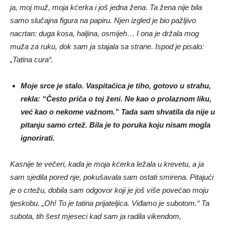
ja, moj muž, moja kćerka i još jedna žena. Ta žena nije bila
samo slučajna figura na papiru. Njen izgled je bio pažljivo
nacrtan: duga kosa, haljina, osmijeh… I ona je držala mog
muža za ruku, dok sam ja stajala sa strane. Ispod je pisalo:
„Tatina cura“.
Moje srce je stalo. Vaspitačica je tiho, gotovo u strahu,
rekla: “Često priča o toj ženi. Ne kao o prolaznom liku,
već kao o nekome važnom.” Tada sam shvatila da nije u
pitanju samo crtež. Bila je to poruka koju nisam mogla
ignorirati.
Kasnije te večeri, kada je moja kćerka ležala u krevetu, a ja
sam sjedila pored nje, pokušavala sam ostati smirena. Pitajući
je o crtežu, dobila sam odgovor koji je još više povećao moju
tjeskobu. „Oh! To je tatina prijateljica. Viđamo je subotom.“ Ta
subota, tih šest mjeseci kad sam ja radila vikendom,