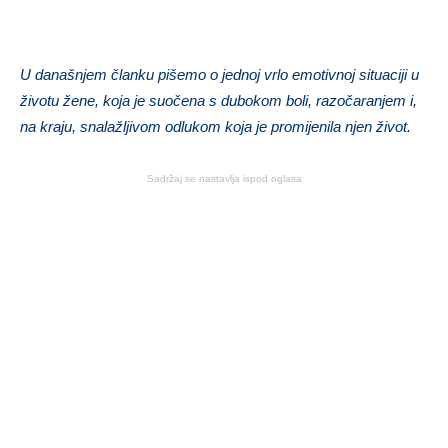
U današnjem članku pišemo o jednoj vrlo emotivnoj situaciji u
životu žene, koja je suočena s dubokom boli, razočaranjem i,
na kraju, snalažljivom odlukom koja je promijenila njen život.
Sadržaj se nastavlja ispod oglasa