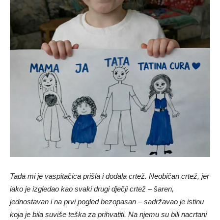
Tada mi je vaspitačica prišla i dodala crtež. Neobičan crtež, jer
iako je izgledao kao svaki drugi dječji crtež – šaren,
jednostavan i na prvi pogled bezopasan – sadržavao je istinu
koja je bila suviše teška za prihvatiti. Na njemu su bili nacrtani