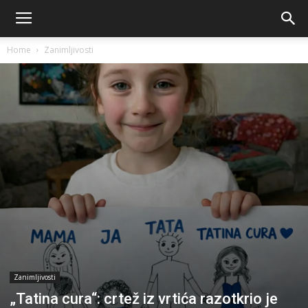
Home
Zanimljivosti
Zanimljivosti
„Tatina cura“: crtež iz vrtića razotkrio je