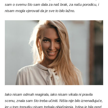
sam o svemu što sam dala za naš brak, za našu porodicu, i
nisam mogla vjerovati da je sve to bilo lažno.
Iako nisam odmah reagirala, iako nisam vikala ni pravila
scenu, znala sam što treba učiniti. Ništa nije bilo iznenađujuće,
jer u tom trenutku nisam trebala objašnjenja. Istina je bila pred