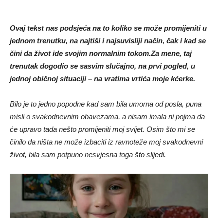
Ovaj tekst nas podsjeća na to koliko se može promijeniti u
jednom trenutku, na najtiši i najsuvisliji način, čak i kad se
čini da život ide svojim normalnim tokom.
Za mene, taj
trenutak dogodio se sasvim slučajno, na prvi pogled, u
jednoj običnoj situaciji – na vratima vrtića moje kćerke.
Bilo je to jedno popodne kad sam bila umorna od posla, puna
misli o svakodnevnim obavezama, a nisam imala ni pojma da
će upravo tada nešto promijeniti moj svijet. Osim što mi se
činilo da ništa ne može izbaciti iz ravnoteže moj svakodnevni
život, bila sam potpuno nesvjesna toga što slijedi.