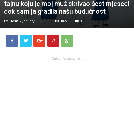
tajnu koju je moj muž skrivao šest mjeseci
dok sam ja gradila našu budućnost
By
Desk
-
January 26, 2026
1022
0
Oglasi - Advertisement