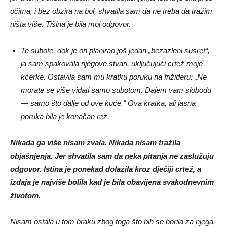
očima, i bez obzira na bol, shvatila sam da ne treba da tražim
ništa više. Tišina je bila moj odgovor.
Te subote, dok je on planirao još jedan „bezazleni susret“,
ja sam spakovala njegove stvari, uključujući crtež moje
kćerke. Ostavila sam mu kratku poruku na frižideru: „Ne
morate se više viđati samo subotom. Dajem vam slobodu
— samo što dalje od ove kuće.“ Ova kratka, ali jasna
poruka bila je konačan rez.
Nikada ga više nisam zvala. Nikada nisam tražila
objašnjenja. Jer shvatila sam da neka pitanja ne zaslužuju
odgovor. Istina je ponekad dolazila kroz dječiji crtež, a
izdaja je najviše bolila kad je bila obavijena svakodnevnim
životom.
Nisam ostala u tom braku zbog toga što bih se borila za njega.