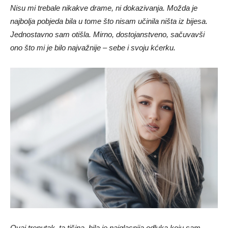
Nisu mi trebale nikakve drame, ni dokazivanja. Možda je
najbolja pobjeda bila u tome što nisam učinila ništa iz bijesa.
Jednostavno sam otišla. Mirno, dostojanstveno, sačuvavši
ono što mi je bilo najvažnije – sebe i svoju kćerku.
Ovaj trenutak, ta tišina, bila je najglasnija odluka koju sam