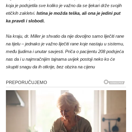
koja je podsjetila sve koliko je važno da se ljekari drže svojih
etičkih zakletvi.
Istina je možda teška, ali ona je jedini put
ka pravdi i slobodi.
Na kraju, dr. Miller je shvatio da nije dovoljno samo liječiti rane
na tijelu – jednako je važno liječiti rane koje nastaju u sistemu,
među ljudima i unutar savjesti. Priča o pacijentu 208 podsjeća
nas da i u najmračnijim tajnama uvijek postoji neko ko će
skupiti snagu da ih otkrije, bez obzira na cijenu