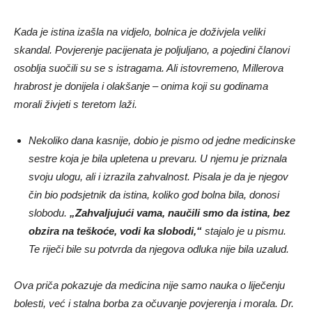
Kada je istina izašla na vidjelo, bolnica je doživjela veliki
skandal. Povjerenje pacijenata je poljuljano, a pojedini članovi
osoblja suočili su se s istragama. Ali istovremeno, Millerova
hrabrost je donijela i olakšanje – onima koji su godinama
morali živjeti s teretom laži.
Nekoliko dana kasnije, dobio je pismo od jedne medicinske
sestre koja je bila upletena u prevaru. U njemu je priznala
svoju ulogu, ali i izrazila zahvalnost. Pisala je da je njegov
čin bio podsjetnik da istina, koliko god bolna bila, donosi
slobodu.
„Zahvaljujući vama, naučili smo da istina, bez
obzira na teškoće, vodi ka slobodi,“
stajalo je u pismu.
Te riječi bile su potvrda da njegova odluka nije bila uzalud.
Ova priča pokazuje da medicina nije samo nauka o liječenju
bolesti, već i stalna borba za očuvanje povjerenja i morala. Dr.