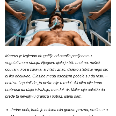
Marcus je izgledao drugačije od ostalih pacijenata u
vegetativnom stanju. Njegovo tijelo je bilo snažno, mišići
očuvani, koža zdrava, a vitalni znaci daleko stabilniji nego što
bi iko očekivao. Glasine među osobljem počele su da rastu –
neki su šaputali da „tu nešto nije u redu“. Ali niko nije imao
hrabrosti da dalje istražuje, sve dok dr. Miller nije odlučio da
pređe tu nevidljivu granicu i potraži istinu sam.
Jedne noći, kada je bolnica bila gotovo prazna, vratio se u