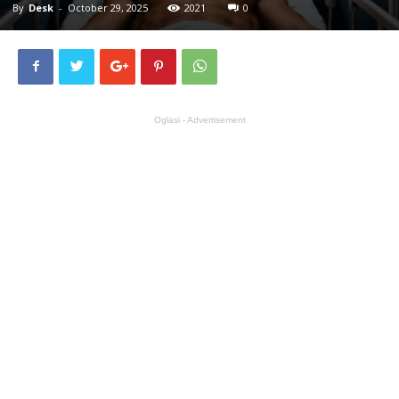
By
Desk
-
October 29, 2025
2021
0
Oglasi - Advertisement