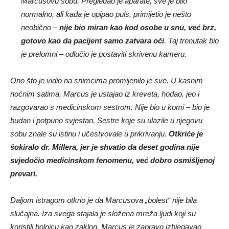
Marcusovu sobu. Pregledao je aparate, sve je bilo
normalno, ali kada je opipao puls, primijetio je nešto
neobično –
nije bio miran kao kod osobe u snu, već brz,
gotovo kao da pacijent samo zatvara oči
. Taj trenutak bio
je prelomni – odlučio je postaviti skrivenu kameru.
Ono što je vidio na snimcima promijenilo je sve. U kasnim
noćnim satima, Marcus je ustajao iz kreveta, hodao, jeo i
razgovarao s medicinskom sestrom. Nije bio u komi – bio je
budan i potpuno svjestan. Sestre koje su ulazile u njegovu
sobu znale su istinu i učestvovale u prikrivanju.
Otkriće je
šokiralo dr. Millera, jer je shvatio da deset godina nije
svjedočio medicinskom fenomenu, već dobro osmišljenoj
prevari.
Daljom istragom otkrio je da Marcusova „bolest“ nije bila
slučajna. Iza svega stajala je složena mreža ljudi koji su
koristili bolnicu kao zaklon. Marcus je zapravo izbjegavao