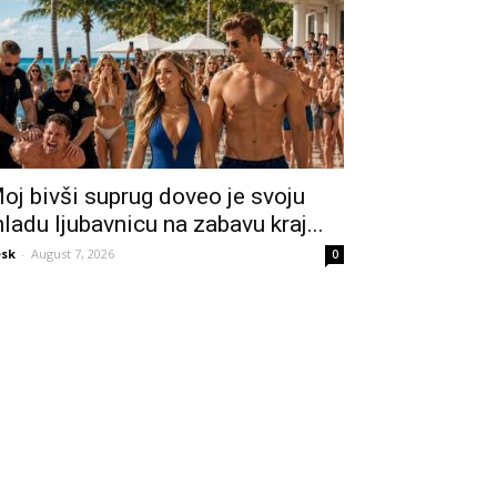
oj bivši suprug doveo je svoju
ladu ljubavnicu na zabavu kraj...
sk
-
August 7, 2026
0