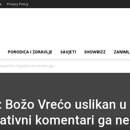
ja
Privacy Policy
PORODICA I ZDRAVLJE
SAVJETI
SHOWBIZZ
ZANIML
 kupaćem, negativni komentari ga...
i: Božo Vrećo uslikan u
tivni komentari ga ne