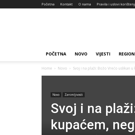
Početna
Kontakt
O nama
Pravila i uslovi korišten
Zdravlje
za
dan
POČETNA
NOVO
VIJESTI
REGION
Home
Novo
Svoj i na plaži: Božo Vrećo uslikan u
Novo
Zanimljivosti
Svoj i na plaž
kupaćem, nega