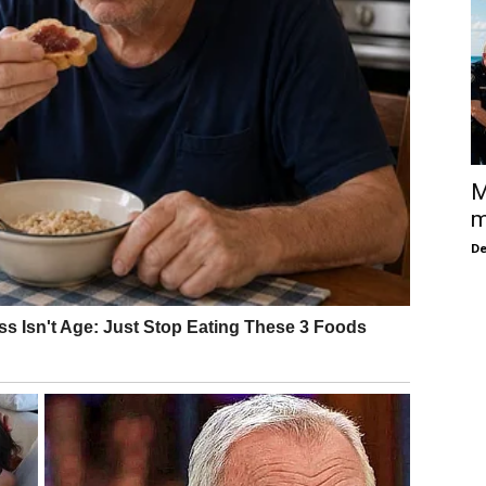
M
m
De