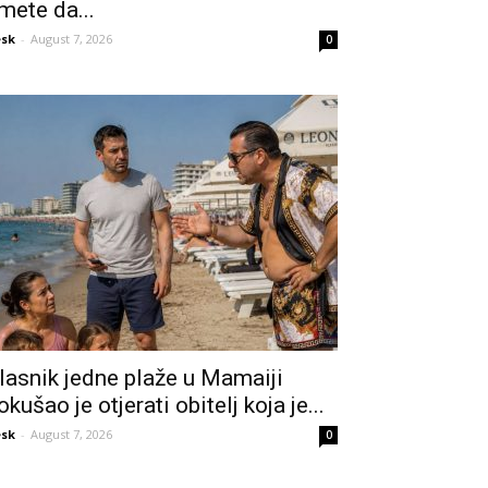
mete da...
sk
-
August 7, 2026
0
lasnik jedne plaže u Mamaiji
okušao je otjerati obitelj koja je...
sk
-
August 7, 2026
0