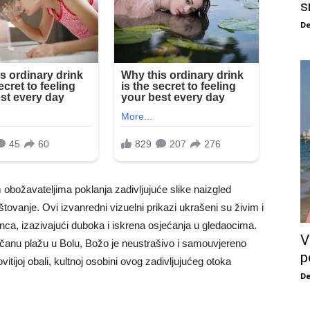
s
De
obožavateljima poklanja zadivljujuće slike naizgled
ovanje. Ovi izvanredni vizuelni prikazi ukrašeni su živim i
unca, izazivajući duboka i iskrena osjećanja u gledaocima.
V
čanu plažu u Bolu, Božo je neustrašivo i samouvjereno
p
itijoj obali, kultnoj osobini ovog zadivljujućeg otoka
De