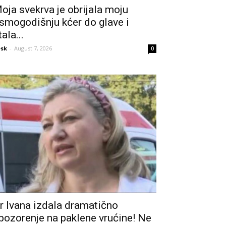
oja svekrva je obrijala moju
smogodišnju kćer do glave i
tala...
sk
-
August 7, 2026
0
r Ivana izdala dramatično
pozorenje na paklene vrućine! Ne