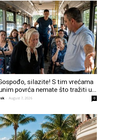
Gospođo, silazite! S tim vrećama
unim povrća nemate što tražiti u...
sk
-
August 7, 2026
0