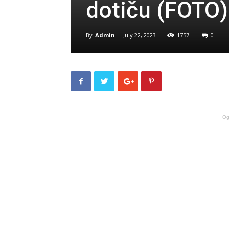
dotiču (FOTO)
By
Admin
-
July 22, 2023
1757
0
Og