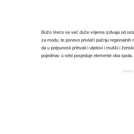
Božo Vrećo se već duže vrijeme izdvaja od osta
za modu, te ponovo privlači pažnju regionalnih
da u potpunosti prihvati i utjelovi i muški i žens
pojedinac u sebi posjeduje elemente oba spola.
Sadržaj 