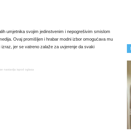
lih umjetnika svojim jedinstvenim i nepogrešivim smislom
 medija. Ovaj promišljen i hrabar modni izbor omogućava mu
ki izraz, jer se vatreno zalaže za uvjerenje da svaki
se nastavlja ispod oglasa