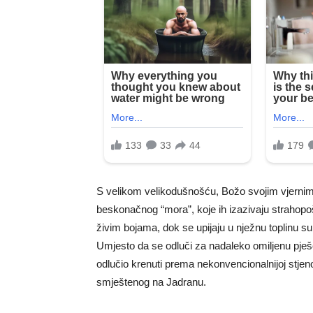
S velikom velikodušnošću, Božo svojim vjernim 
beskonačnog “mora”, koje ih izazivaju strahopošt
živim bojama, dok se upijaju u nježnu toplinu s
Umjesto da se odluči za nadaleko omiljenu pješ
odlučio krenuti prema nekonvencionalnijoj stjenov
smještenog na Jadranu.