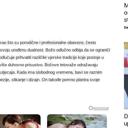
M
o
s
De
kao što su porodične i profesionalne obaveze, često
 svoju urođenu dualnost. Božo odlučno odbija da se ograniči
učuje prihvatiti različite vjerske tradicije koje postoje u
 više duhovno prisustvo. Božove tetovaže odražavaju
ih utjecaja. Kada ima slobodnog vremena, bavi se raznim
ezije, slikanje i dizajn. On takođe pomno planira svoje
D
u