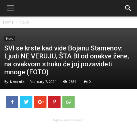
Home
Novo
Novo
SVI se krste kad vide Bojanu Stamenov:
Ljudi NE VERUJU, ŠTA BI od onakve žene,
na ovakvom struku će joj pozavideti
mnoge (FOTO)
By
Urednik
-
February 7, 2024
2884
0
Oglasi - Advertisement