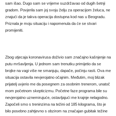
sam išao. Dugo sam se vrijeme suzdržavao od dugih šetnji
gradom. Povjerila sam joj svoju želju za operacijom želuca, ne
znajući da je takva operacija dostupna kod nas u Beogradu.
Priznala je moju situaciju i napomenula da će se stvari
promijeniti.
Zbog utjecaja koronavirusa doživio sam značajno kašnjenje na
putu mršavljenja. U jednom sam trenutku primijetio da se
brojke na vagi više ne smanjuju, dapače, počinju rasti. Ova me
situacija ostavila nevjerojatno očajnim. Međutim, moj blizak
prijatelj uvjerio me da posegnem za osobnim trenerom, unatoč
mom početnom skepticizmu. Početne faze programa bile su
nevjerojatno uznemirujuće, ostavljajući me krajnje nelagodno.
Započeli smo s treninzima na težini od 185 kilograma, što je
bilo posebno zahtjevno s obzirom na značajan gubitak težine