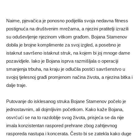
Naime, pjevačica je ponosno podijelila svoja nedavna fitness
postignuća na društvenim mrežama, a njezini pratitelji izrazili
su oduševljenje njezinom vitkom građom. Bojana Stamenov
dobila je brojne komplimente za svoj izgled, a posebno je
istaknut savršeno istaknut struk, na kojem bi joj mnoge dame
pozavidjele. Iako je Bojana isprva razmišljala o operaciji
smanjenja trbuha, na kraju je odlučila postići savršenstvo u
svojoj tjelesnoj građi promjenom načina života, a njezina bitka i
dalje traje.
Putovanje do isklesanog struka Bojane Stamenov počelo je
jednostavnim, ali dojmljivim početkom. Kako kaže Bojana,
osvrćući se na to razdoblje svog života, prisjeća se da nije
imala konzistentan raspored prehrane zbog zahtjevnog
rasporeda nastupa i koncerata. Često bi se zatekla kako duge