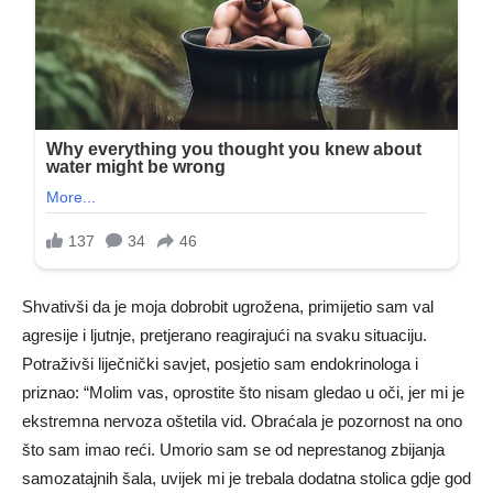
Shvativši da je moja dobrobit ugrožena, primijetio sam val
agresije i ljutnje, pretjerano reagirajući na svaku situaciju.
Potraživši liječnički savjet, posjetio sam endokrinologa i
priznao: “Molim vas, oprostite što nisam gledao u oči, jer mi je
ekstremna nervoza oštetila vid. Obraćala je pozornost na ono
što sam imao reći. Umorio sam se od neprestanog zbijanja
samozatajnih šala, uvijek mi je trebala dodatna stolica gdje god