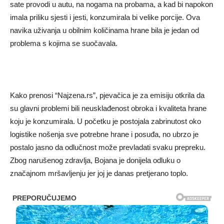
sate provodi u autu, na nogama na probama, a kad bi napokon
imala priliku sjesti i jesti, konzumirala bi velike porcije. Ova
navika uživanja u obilnim količinama hrane bila je jedan od
problema s kojima se suočavala.
Kako prenosi “Najzena.rs”, pjevačica je za emisiju otkrila da
su glavni problemi bili neusklađenost obroka i kvaliteta hrane
koju je konzumirala. U početku je postojala zabrinutost oko
logistike nošenja sve potrebne hrane i posuđa, no ubrzo je
postalo jasno da odlučnost može prevladati svaku prepreku.
Zbog narušenog zdravlja, Bojana je donijela odluku o
značajnom mršavljenju jer joj je danas pretjerano toplo.