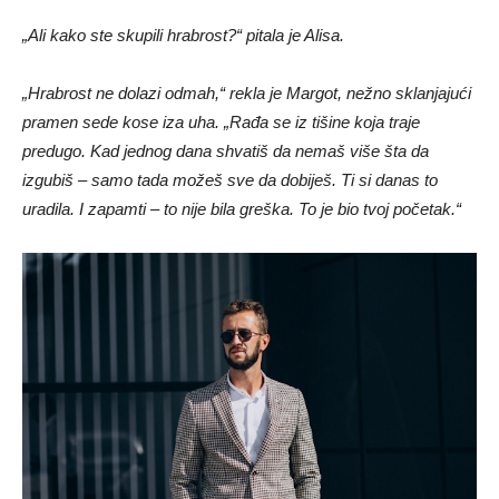
„Ali kako ste skupili hrabrost?“ pitala je Alisa.
„Hrabrost ne dolazi odmah,“ rekla je Margot, nežno sklanjajući
pramen sede kose iza uha. „Rađa se iz tišine koja traje
predugo. Kad jednog dana shvatiš da nemaš više šta da
izgubiš – samo tada možeš sve da dobiješ. Ti si danas to
uradila. I zapamti – to nije bila greška. To je bio tvoj početak.“