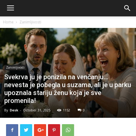
Home
Zanimljivosti
Zanimljivosti
Svekrva ju je ponizila na venčanju…
nevesta je pobegla u suzama, ali je u parku
upoznala stariju ženu koja je sve
promenila!
By
Desk
-
October 31, 2025
1152
0