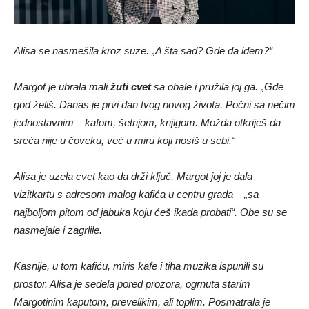
Alisa se nasmešila kroz suze. „A šta sad? Gde da idem?“
Margot je ubrala mali
žuti cvet
sa obale i pružila joj ga. „Gde
god želiš. Danas je prvi dan tvog novog života. Počni sa nečim
jednostavnim – kafom, šetnjom, knjigom. Možda otkriješ da
sreća nije u čoveku, već u miru koji nosiš u sebi.“
Alisa je uzela cvet kao da drži ključ. Margot joj je dala
vizitkartu s adresom malog kafića u centru grada – „sa
najboljom pitom od jabuka koju ćeš ikada probati“. Obe su se
nasmejale i zagrlile.
Kasnije, u tom kafiću, miris kafe i tiha muzika ispunili su
prostor. Alisa je sedela pored prozora, ogrnuta starim
Margotinim kaputom, prevelikim, ali toplim. Posmatrala je