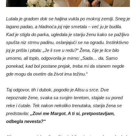
Lutala je gradom dok se haljina vukla po mokroj zemlji. Sneg je
lagano padao, a hladnoća joj nije smetala – već ju je budila.
Kad je stigla do parka, ugledala je stariju ženu kako se pažljivo
spušta niz strmu padinu, oslanjajući se na ogradu. Instinktivno
joj je prišla i pitala: „Je li sve u redu?“ Žena, čije je lice bilo
umorno, ali toplo, odgovorila je mirno: „Sada… da. Samo
ponekad, kad bol postane prejak, treba mi da stanem negde
gde mogu da osetim da život ima težinu.“
Taj odgovor, tih i dubok, pogodio je Alisu u srce. Dve
nepoznate žene, svaka sa svojim teretom, stajale su pored
reke i ćutale. Tek nakon nekoliko trenutaka, starija žena se
predstavila:
„Zovi me Margot. A ti si, pretpostavljam,
odbegla nevesta?“