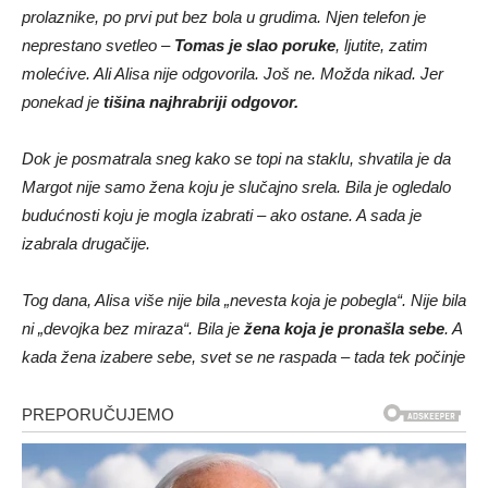
prolaznike, po prvi put bez bola u grudima. Njen telefon je
neprestano svetleo –
Tomas je slao poruke
, ljutite, zatim
molećive. Ali Alisa nije odgovorila. Još ne. Možda nikad. Jer
ponekad je
tišina najhrabriji odgovor.
Dok je posmatrala sneg kako se topi na staklu, shvatila je da
Margot nije samo žena koju je slučajno srela. Bila je ogledalo
budućnosti koju je mogla izabrati – ako ostane. A sada je
izabrala drugačije.
Tog dana, Alisa više nije bila „nevesta koja je pobegla“. Nije bila
ni „devojka bez miraza“. Bila je
žena koja je pronašla sebe
. A
kada žena izabere sebe, svet se ne raspada – tada tek počinje