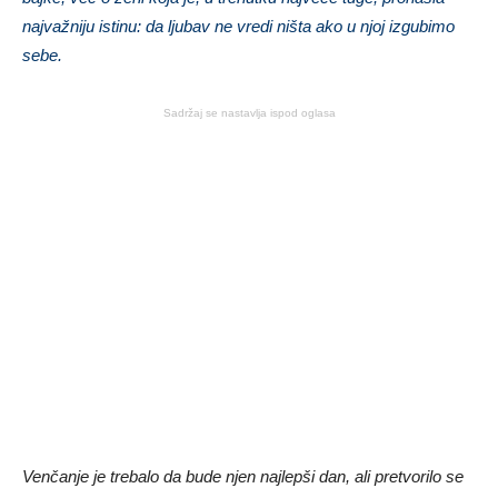
najvažniju istinu: da ljubav ne vredi ništa ako u njoj izgubimo
sebe.
Sadržaj se nastavlja ispod oglasa
Venčanje je trebalo da bude njen najlepši dan, ali pretvorilo se