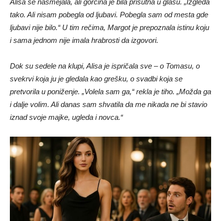
Alisa se nasmejala, ali gorčina je bila prisutna u glasu. „Izgleda
tako. Ali nisam pobegla od ljubavi. Pobegla sam od mesta gde
ljubavi nije bilo.“ U tim rečima, Margot je prepoznala istinu koju
i sama jednom nije imala hrabrosti da izgovori.
Dok su sedele na klupi, Alisa je ispričala sve – o Tomasu, o
svekrvi koja ju je gledala kao grešku, o svadbi koja se
pretvorila u poniženje. „Volela sam ga,“ rekla je tiho. „Možda ga
i dalje volim. Ali danas sam shvatila da me nikada ne bi stavio
iznad svoje majke, ugleda i novca.“