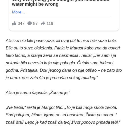
Alisi su oči bile pune suza, ali ovaj put to nisu bile suze bola.
Bile su to suze olakšanja. Pitala je Margot kako zna da govori
tako tačno, a starija žena se nasmešila i rekla: „Jer sam i ja
nekada bila nevesta koja nije pobegla. Ćutala sam trideset
godina. Pristajala. Dok jednog dana on nije otišao – ne zato što
je umro, već zato što je pronašao nekog mlađeg.“
Alisa je samo šapnula: „Žao mi je.“
„Ne treba,“ rekla je Margot tiho. „To je bila moja škola života.
Sad putujem, čitam, igram se sa unucima. Živim po svom. I
znaš šta? Lepo je kad znaš da tvoj život ponovo pripada tebi.“