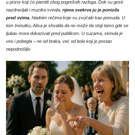
u prizor koji će pamtiti zbog pogrešnih razloga. Dok su gosti
nazdravljali i muzika svirala,
njena svekrva ju je ponizila
pred svima
, hladnim rečima koje su zvučale kao presuda. U
tom trenutku, Alisa je shvatila da ne može da stoji tamo gde se
ljubav mora dokazivati pred publikom. U suzama, skinula je
veo i pobegla – ne od braka, već od bola koji je postao
nepodnošljiv.