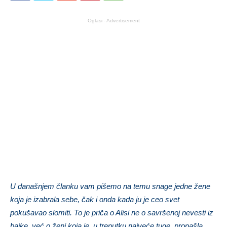
Oglasi - Advertisement
U današnjem članku vam pišemo na temu snage jedne žene
koja je izabrala sebe, čak i onda kada ju je ceo svet
pokušavao slomiti. To je priča o Alisi ne o savršenoj nevesti iz
bajke, već o ženi koja je, u trenutku najveće tuge, pronašla