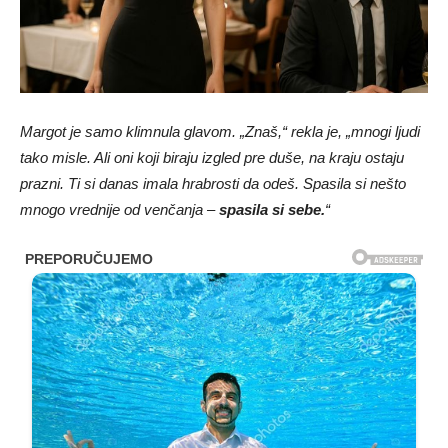
Margot je samo klimnula glavom. „Znaš,“ rekla je, „mnogi ljudi
tako misle. Ali oni koji biraju izgled pre duše, na kraju ostaju
prazni. Ti si danas imala hrabrosti da odeš. Spasila si nešto
mnogo vrednije od venčanja –
spasila si sebe.
“