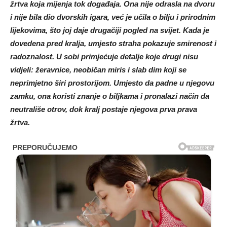
žrtva koja mijenja tok događaja. Ona nije odrasla na dvoru
i nije bila dio dvorskih igara, već je učila o bilju i prirodnim
lijekovima, što joj daje drugačiji pogled na svijet. Kada je
dovedena pred kralja, umjesto straha pokazuje smirenost i
radoznalost. U sobi primjećuje detalje koje drugi nisu
vidjeli: žeravnice, neobičan miris i slab dim koji se
neprimjetno širi prostorijom. Umjesto da padne u njegovu
zamku, ona koristi znanje o biljkama i pronalazi način da
neutrališe otrov, dok kralj postaje njegova prva prava
žrtva.