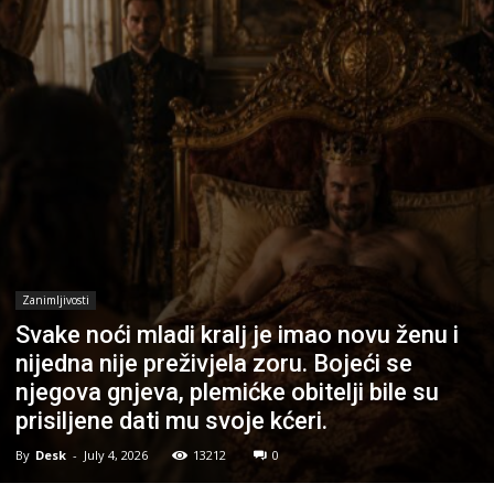
Zanimljivosti
Svake noći mladi kralj je imao novu ženu i
nijedna nije preživjela zoru. Bojeći se
njegova gnjeva, plemićke obitelji bile su
prisiljene dati mu svoje kćeri.
By
Desk
-
July 4, 2026
13212
0