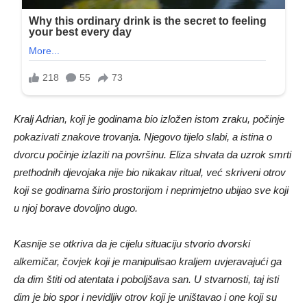
Kralj Adrian, koji je godinama bio izložen istom zraku, počinje
pokazivati znakove trovanja. Njegovo tijelo slabi, a istina o
dvorcu počinje izlaziti na površinu. Eliza shvata da uzrok smrti
prethodnih djevojaka nije bio nikakav ritual, već skriveni otrov
koji se godinama širio prostorijom i neprimjetno ubijao sve koji
u njoj borave dovoljno dugo.
Kasnije se otkriva da je cijelu situaciju stvorio dvorski
alkemičar, čovjek koji je manipulisao kraljem uvjeravajući ga
da dim štiti od atentata i poboljšava san. U stvarnosti, taj isti
dim je bio spor i nevidljiv otrov koji je uništavao i one koji su