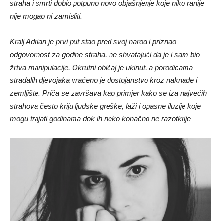
straha i smrti dobio potpuno novo objašnjenje koje niko ranije
nije mogao ni zamisliti.
Kralj Adrian je prvi put stao pred svoj narod i priznao
odgovornost za godine straha, ne shvatajući da je i sam bio
žrtva manipulacije. Okrutni običaj je ukinut, a porodicama
stradalih djevojaka vraćeno je dostojanstvo kroz naknade i
zemljište. Priča se završava kao primjer kako se iza najvećih
strahova često kriju ljudske greške, laži i opasne iluzije koje
mogu trajati godinama dok ih neko konačno ne razotkrije