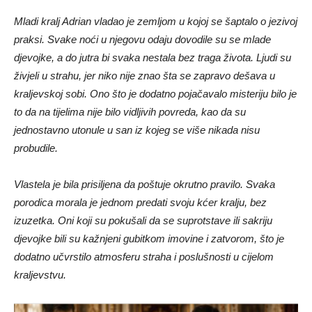
Mladi kralj Adrian vladao je zemljom u kojoj se šaptalo o jezivoj
praksi. Svake noći u njegovu odaju dovodile su se mlade
djevojke, a do jutra bi svaka nestala bez traga života. Ljudi su
živjeli u strahu, jer niko nije znao šta se zapravo dešava u
kraljevskoj sobi. Ono što je dodatno pojačavalo misteriju bilo je
to da na tijelima nije bilo vidljivih povreda, kao da su
jednostavno utonule u san iz kojeg se više nikada nisu
probudile.
Vlastela je bila prisiljena da poštuje okrutno pravilo. Svaka
porodica morala je jednom predati svoju kćer kralju, bez
izuzetka. Oni koji su pokušali da se suprotstave ili sakriju
djevojke bili su kažnjeni gubitkom imovine i zatvorom, što je
dodatno učvrstilo atmosferu straha i poslušnosti u cijelom
kraljevstvu.