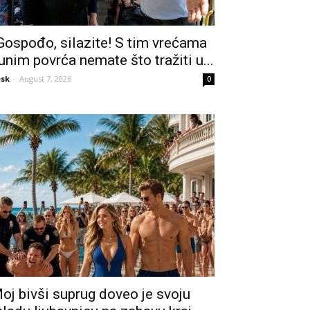
Gospođo, silazite! S tim vrećama
unim povrća nemate što tražiti u...
sk
-
August 7, 2026
0
oj bivši suprug doveo je svoju