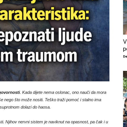
V
p
De
govornosti
. Kada dijete nema oslonac, ono nauči da mora
e nego što može nositi. Teško traži pomoć i stalno ima
u suprotnom dolazi do haosa.
ti. Njihov nervni sistem je naviknut na opasnost, pa čak i u