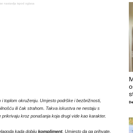
se nastavlja ispod oglasa
M
o
s
om i toplom okruženju. Umjesto podrške i bezbrižnosti,
De
ilnošću ili čak strahom. Takva iskustva ne nestaju s
e prikrivaju kroz ponašanja koja drugi vide kao karakter.
nelagoda kada dobiju
kompliment
. Umjesto da ga prihvate,