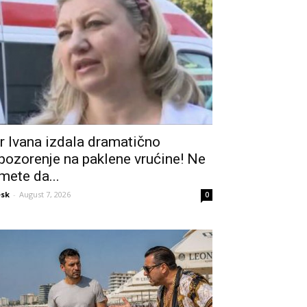
r Ivana izdala dramatično
pozorenje na paklene vrućine! Ne
mete da...
sk
-
August 7, 2026
0