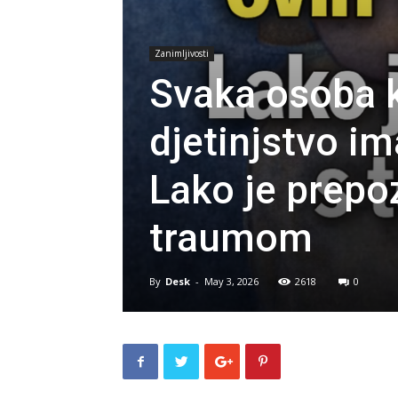
Zanimljivosti
Svaka osoba k
djetinjstvo im
Lako je prepo
traumom
By
Desk
-
May 3, 2026
2618
0