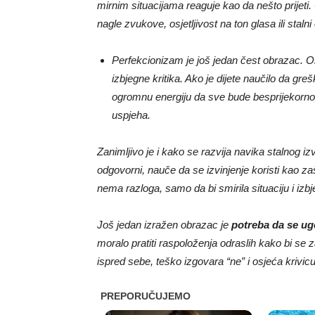
mirnim situacijama reaguje kao da nešto prijeti
nagle zvukove, osjetljivost na ton glasa ili staln
Perfekcionizam je još jedan čest obrazac. O
izbjegne kritika. Ako je dijete naučilo da g
ogromnu energiju da sve bude besprijekorn
uspjeha.
Zanimljivo je i kako se razvija navika stalnog izvin
odgovorni, nauče da se izvinjenje koristi kao za
nema razloga, samo da bi smirila situaciju i izbje
Još jedan izražen obrazac je
potreba da se u
moralo pratiti raspoloženja odraslih kako bi se 
ispred sebe, teško izgovara “ne” i osjeća krivicu