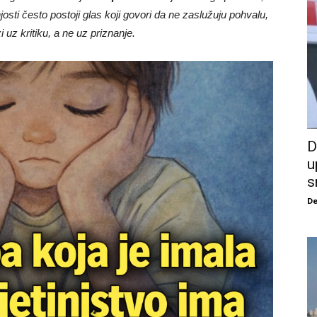
josti često postoji glas koji govori da ne zaslužuju pohvalu,
i uz kritiku, a ne uz priznanje.
D
u
s
De