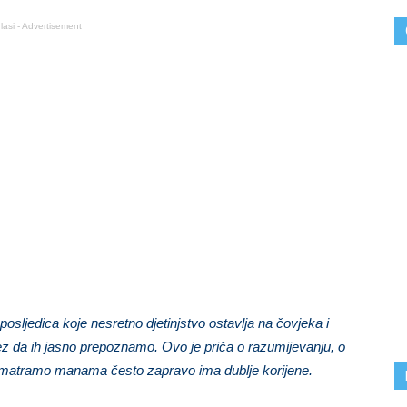
lasi - Advertisement
ljedica koje nesretno djetinjstvo ostavlja na čovjeka i
ez da ih jasno prepoznamo. Ovo je priča o razumijevanju, o
smatramo manama često zapravo ima dublje korijene.