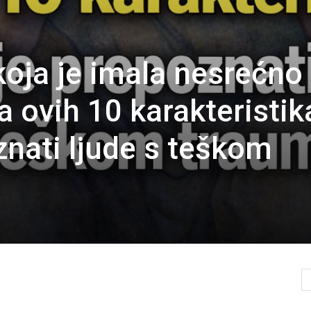
oja je imala nesrećno
a ovih 10 karakteristik
znati ljude s teškom