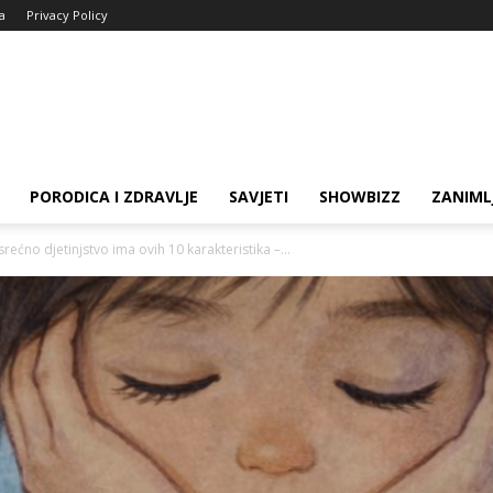
ja
Privacy Policy
PORODICA I ZDRAVLJE
SAVJETI
SHOWBIZZ
ZANIML
ećno djetinjstvo ima ovih 10 karakteristika –...