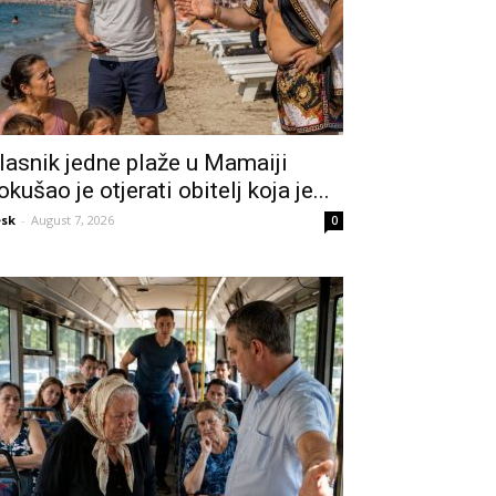
lasnik jedne plaže u Mamaiji
okušao je otjerati obitelj koja je...
sk
-
August 7, 2026
0