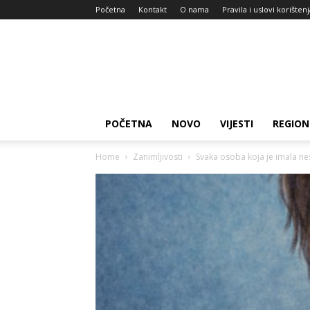
Početna
Kontakt
O nama
Pravila i uslovi korišten
Zdravlje
za
dan
POČETNA
NOVO
VIJESTI
REGION
Home
Zanimljivosti
Svaka osoba koja je imala nesr