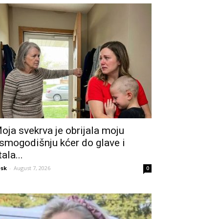
oja svekrva je obrijala moju
smogodišnju kćer do glave i
tala...
sk
-
August 7, 2026
0