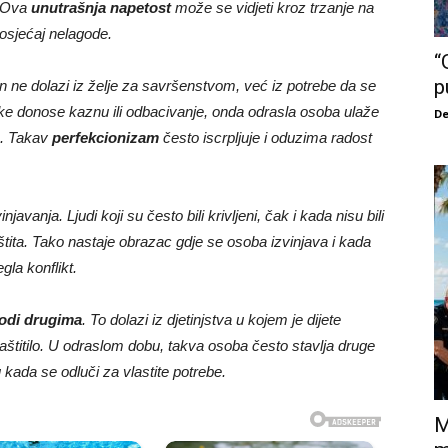
. Ova
unutrašnja napetost
može se vidjeti kroz trzanje na
i osjećaj nelagode.
“
p
n ne dolazi iz želje za savršenstvom, već iz potrebe da se
reške donose kaznu ili odbacivanje, onda odrasla osoba ulaže
De
o. Takav
perfekcionizam
često iscrpljuje i oduzima radost
javanja. Ljudi koji su često bili krivljeni, čak i kada nisu bili
štita. Tako nastaje obrazac gdje se osoba izvinjava i kada
gla konflikt.
godi drugima
. To dolazi iz djetinjstva u kojem je dijete
zaštitilo. U odraslom dobu, takva osoba često stavlja druge
 kada se odluči za vlastite potrebe.
M