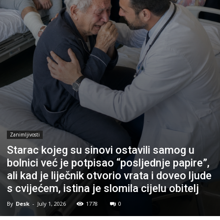
Zanimljivosti
Starac kojeg su sinovi ostavili samog u
bolnici već je potpisao “posljednje papire”,
ali kad je liječnik otvorio vrata i doveo ljude
s cvijećem, istina je slomila cijelu obitelj
By
Desk
-
July 1, 2026
1778
0