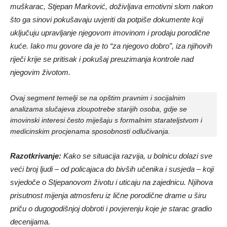
muškarac, Stjepan Marković, doživljava emotivni slom nakon
što ga sinovi pokušavaju uvjeriti da potpiše dokumente koji
uključuju upravljanje njegovom imovinom i prodaju porodične
kuće. Iako mu govore da je to “za njegovo dobro”, iza njihovih
riječi krije se pritisak i pokušaj preuzimanja kontrole nad
njegovim životom.
Ovaj segment temelji se na opštim pravnim i socijalnim
analizama slučajeva zloupotrebe starijih osoba, gdje se
imovinski interesi često miješaju s formalnim starateljstvom i
medicinskim procjenama sposobnosti odlučivanja.
Razotkrivanje:
Kako se situacija razvija, u bolnicu dolazi sve
veći broj ljudi – od policajaca do bivših učenika i susjeda – koji
svjedoče o Stjepanovom životu i uticaju na zajednicu. Njihova
prisutnost mijenja atmosferu iz lične porodične drame u širu
priču o dugogodišnjoj dobroti i povjerenju koje je starac gradio
decenijama.