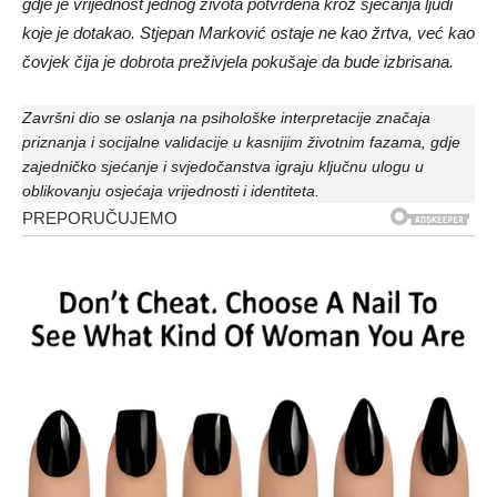
gdje je vrijednost jednog života potvrđena kroz sjećanja ljudi
koje je dotakao. Stjepan Marković ostaje ne kao žrtva, već kao
čovjek čija je dobrota preživjela pokušaje da bude izbrisana.
Završni dio se oslanja na psihološke interpretacije značaja
priznanja i socijalne validacije u kasnijim životnim fazama, gdje
zajedničko sjećanje i svjedočanstva igraju ključnu ulogu u
oblikovanju osjećaja vrijednosti i identiteta.