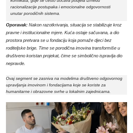
konflikata, gdje se često uočava podjela između
racionalizacije postupaka i emocionalne odgovornosti
unutar porodičnih sistema.
Oporavak:
Nakon razotkrivanja, situacija se stabilizuje kroz
pravne i institucionalne mjere. Kuća ostaje sačuvana, a dio
prostora pretvara se u fondaciju koja pomaže djeci bez
roditeljske brige. Time se porodična imovina transformiše u
društveno koristan projekat, čime se simbolično ispravlja dio
nepravde.
Ovaj segment se zasniva na modelima društveno odgovornog
upravljanja imovinom i fondacijama koje se koriste za
humanitarne i obrazovne svrhe u lokalnim zajednicama.