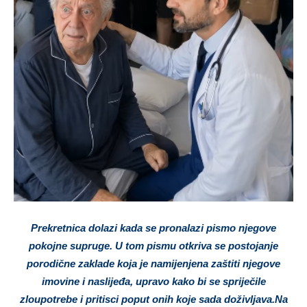
Prekretnica dolazi kada se pronalazi pismo njegove
pokojne supruge. U tom pismu otkriva se postojanje
porodične zaklade koja je namijenjena zaštiti njegove
imovine i naslijeđa, upravo kako bi se spriječile
zloupotrebe i pritisci poput onih koje sada doživljava.Na