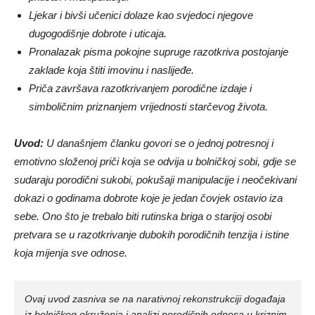
Ljekar i bivši učenici dolaze kao svjedoci njegove
dugogodišnje dobrote i uticaja.
Pronalazak pisma pokojne supruge razotkriva postojanje
zaklade koja štiti imovinu i naslijeđe.
Priča završava razotkrivanjem porodične izdaje i
simboličnim priznanjem vrijednosti starčevog života.
Uvod:
U današnjem članku govori se o jednoj potresnoj i
emotivno složenoj priči koja se odvija u bolničkoj sobi, gdje se
sudaraju porodični sukobi, pokušaji manipulacije i neočekivani
dokazi o godinama dobrote koje je jedan čovjek ostavio iza
sebe. Ono što je trebalo biti rutinska briga o starijoj osobi
pretvara se u razotkrivanje dubokih porodičnih tenzija i istine
koja mijenja sve odnose.
Ovaj uvod zasniva se na narativnoj rekonstrukciji događaja
iz bolničkog okruženja i analizi porodičnih odnosa u kriznim