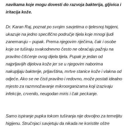
navikama koje mogu dovesti do razvoja bakterija, gljivica i
iritacija kože.
Dr. Karan Raj, poznat po svojim savjetima o tjelesnoj higijeni,
ukazuje na jedno specifično područje tijela koje mnogi ljudi
zanemaruju – pupak. Prema njegovim riječima, čak i osobe
koje se tuširaju svakodnevno često ne obraćaju pažnju na
pravilno čišćenje ovog dijela tijela. Pupak je jedan od
najprljavijih dijelova kože jer se u njegovim naborima
nakupljaju bakterije, prljavština, mrtve stanice kože i vlakna od
odjeće. Ako se ne čisti pravilno i redovno, može postati idealno
mjesto za razmnožavanje mikroorganizama koji izazivaju
infekcije, crvenilo, neugodan miris i čak peckanje.
Samo ispiranje pupka tokom tuširanja nije dovoljno za temeljitu
higijenu. Stručnjaci savjetuju da nikada ne koristite oštre