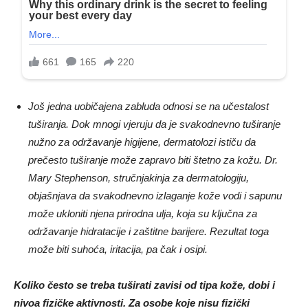
Još jedna uobičajena zabluda odnosi se na učestalost
tuširanja. Dok mnogi vjeruju da je svakodnevno tuširanje
nužno za održavanje higijene, dermatolozi ističu da
prečesto tuširanje može zapravo biti štetno za kožu. Dr.
Mary Stephenson, stručnjakinja za dermatologiju,
objašnjava da svakodnevno izlaganje kože vodi i sapunu
može ukloniti njena prirodna ulja, koja su ključna za
održavanje hidratacije i zaštitne barijere. Rezultat toga
može biti suhoća, iritacija, pa čak i osipi.
Koliko često se treba tuširati zavisi od tipa kože, dobi i
nivoa fizičke aktivnosti. Za osobe koje nisu fizički