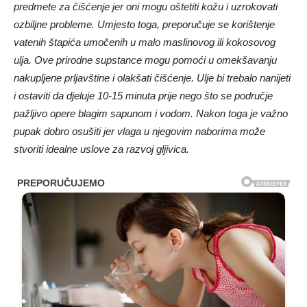
predmete za čišćenje jer oni mogu oštetiti kožu i uzrokovati
ozbiljne probleme. Umjesto toga, preporučuje se korištenje
vatenih štapića umočenih u malo maslinovog ili kokosovog
ulja. Ove prirodne supstance mogu pomoći u omekšavanju
nakupljene prljavštine i olakšati čišćenje. Ulje bi trebalo nanijeti
i ostaviti da djeluje 10-15 minuta prije nego što se područje
pažljivo opere blagim sapunom i vodom. Nakon toga je važno
pupak dobro osušiti jer vlaga u njegovim naborima može
stvoriti idealne uslove za razvoj gljivica.