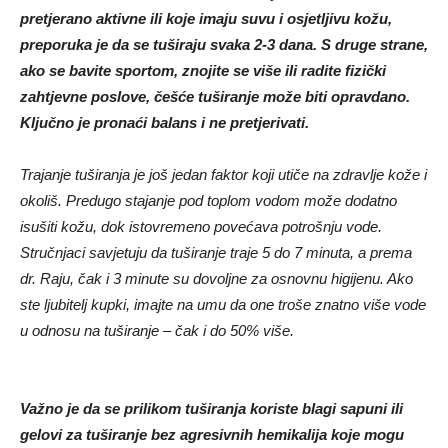
pretjerano aktivne ili koje imaju suvu i osjetljivu kožu,
preporuka je da se tuširaju svaka 2-3 dana. S druge strane,
ako se bavite sportom, znojite se više ili radite fizički
zahtjevne poslove, češće tuširanje može biti opravdano.
Ključno je pronaći balans i ne pretjerivati.
Trajanje tuširanja je još jedan faktor koji utiče na zdravlje kože i
okoliš. Predugo stajanje pod toplom vodom može dodatno
isušiti kožu, dok istovremeno povećava potrošnju vode.
Stručnjaci savjetuju da tuširanje traje 5 do 7 minuta, a prema
dr. Raju, čak i 3 minute su dovoljne za osnovnu higijenu. Ako
ste ljubitelj kupki, imajte na umu da one troše znatno više vode
u odnosu na tuširanje – čak i do 50% više.
Važno je da se prilikom tuširanja koriste blagi sapuni ili
gelovi za tuširanje bez agresivnih hemikalija koje mogu