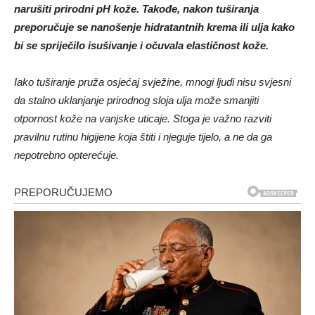
narušiti prirodni pH kože. Takođe, nakon tuširanja
preporučuje se nanošenje hidratantnih krema ili ulja kako
bi se spriječilo isušivanje i očuvala elastičnost kože.
Iako tuširanje pruža osjećaj svježine, mnogi ljudi nisu svjesni
da stalno uklanjanje prirodnog sloja ulja može smanjiti
otpornost kože na vanjske uticaje. Stoga je važno razviti
pravilnu rutinu higijene koja štiti i njeguje tijelo, a ne da ga
nepotrebno opterećuje.