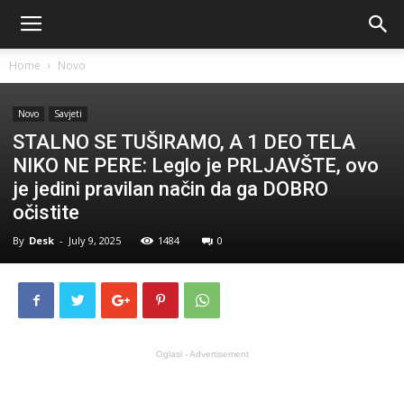
Home
Novo
Novo
Savjeti
STALNO SE TUŠIRAMO, A 1 DEO TELA
NIKO NE PERE: Leglo je PRLJAVŠTE, ovo
je jedini pravilan način da ga DOBRO
očistite
By
Desk
-
July 9, 2025
1484
0
Oglasi - Advertisement