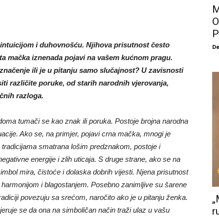
M
O
P
intuicijom i duhovnošću. Njihova prisutnost često
De
ata mačka iznenada pojavi na vašem kućnom pragu.
 značenje ili je u pitanju samo slučajnost? U zavisnosti
ti različite poruke, od starih narodnih vjerovanja,
čnih razloga.
ma tumači se kao znak ili poruka. Postoje brojna narodna
uacije. Ako se, na primjer, pojavi crna mačka, mnogi je
m tradicijama smatrana lošim predznakom, postoje i
gativne energije i zlih uticaja. S druge strane, ako se na
imbol mira, čistoće i dolaska dobrih vijesti. Njena prisutnost
n harmonijom i blagostanjem. Posebno zanimljive su šarene
tradiciji povezuju sa srećom, naročito ako je u pitanju ženka.
„
r
jeruje se da ona na simboličan način traži ulaz u vašu