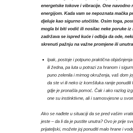
energetske tokove i vibracije. One navodno 
energijom. Kada vam se nepoznata mačka prib
djeluje kao sigurno utočište. Osim toga, po
mogla bi biti vodič ili nosilac neke poruke iz 
zadržava se ispred kuće i odbija da ode, nek
skrenuti pažnju na važne promjene ili unutra
Ipak, postoje i potpuno praktična objašnjen
ili žedna, pa luta u potrazi za hranom i sig
puno zelenila i mirnog okruženja, vaš dom jo
da ste vi ili neko iz komšiluka ranije ponudil
gdje je pronašla pomoć. Čak i ako razlog izg
one su instinktivne, ali i samosvjesne u svo
Ako se nađete u situaciji da se pred vašim vrat
jeste – da li da je pustite unutra? Ovo je prije s
prijateljski, možete joj ponuditi malo hrane i vode. 