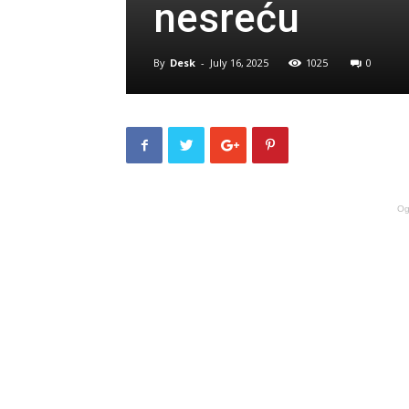
nesreću
By
Desk
-
July 16, 2025
1025
0
Og