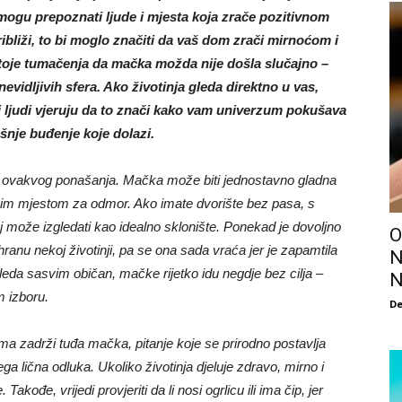
mogu prepoznati ljude i mjesta koja zrače pozitivnom
liži, to bi moglo značiti da vaš dom zrači mirnoćom i
stoje tumačenja da mačka možda nije došla slučajno –
nevidljivih sfera. Ako životinja gleda direktno u vas,
i ljudi vjeruju da to znači kako vam univerzum pokušava
šnje buđenje koje dolazi.
ja ovakvog ponašanja. Mačka može biti jednostavno gladna
urnim mjestom za odmor. Ako imate dvorište bez pasa, s
j može izgledati kao idealno sklonište. Ponekad je dovoljno
O
i hranu nekoj životinji, pa se ona sada vraća jer je zapamtila
N
leda sasvim običan, mačke rijetko idu negdje bez cilja –
N
m izboru.
De
ima zadrži tuđa mačka, pitanje koje se prirodno postavlja
vega lična odluka. Ukoliko životinja djeluje zdravo, mirno i
Takođe, vrijedi provjeriti da li nosi ogrlicu ili ima čip, jer