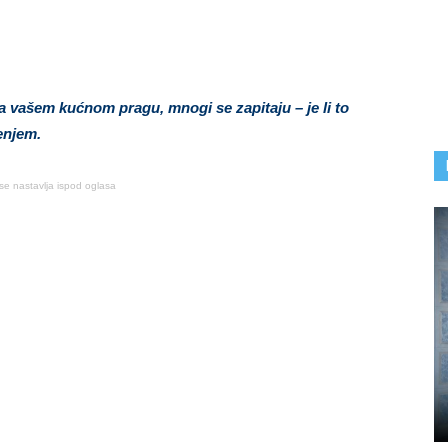
 vašem kućnom pragu, mnogi se zapitaju – je li to
enjem.
se nastavlja ispod oglasa