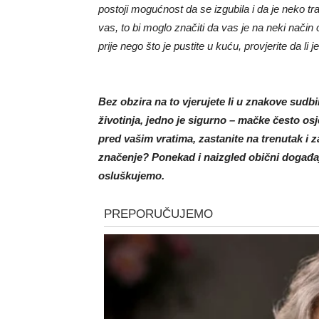
postoji mogućnost da se izgubila i da je neko tr
vas, to bi moglo značiti da vas je na neki način
prije nego što je pustite u kuću, provjerite da li
Bez obzira na to vjerujete li u znakove sudb
životinja, jedno je sigurno – mačke često os
pred vašim vratima, zastanite na trenutak i za
značenje? Ponekad i naizgled obični događa
osluškujemo.