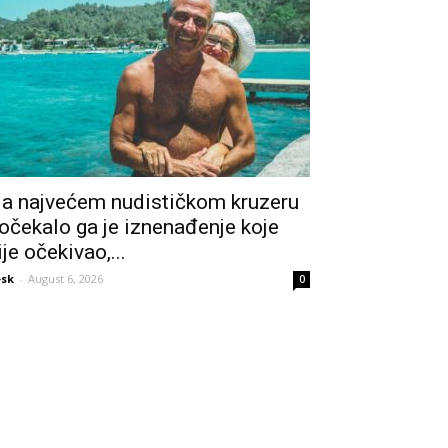
a najvećem nudističkom kruzeru
očekalo ga je iznenađenje koje
ije očekivao,...
sk
-
August 6, 2026
0