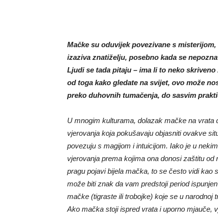
Mačke su oduvijek povezivane s misterijom, 
izaziva znatiželju, posebno kada se nepozn
Ljudi se tada pitaju – ima li to neko skriveno
od toga kako gledate na svijet, ovo može nosi
preko duhovnih tumačenja, do sasvim prakti
U mnogim kulturama, dolazak mačke na vrata do
vjerovanja koja pokušavaju objasniti ovakve sit
povezuju s magijom i intuicijom. Iako je u neki
vjerovanja prema kojima ona donosi zaštitu od ne
pragu pojavi bijela mačka, to se često vidi kao s
može biti znak da vam predstoji period ispunje
mačke (tigraste ili trobojke) koje se u narodnoj 
Ako mačka stoji ispred vrata i uporno mjauče, v