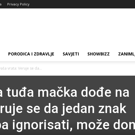
ja
Privacy Policy
PORODICA I ZDRAVLJE
SAVJETI
SHOWBIZZ
ZANIML
ša vrata: Veruje se da...
a tuđa mačka dođe na
ruje se da jedan znak
ba ignorisati, može don