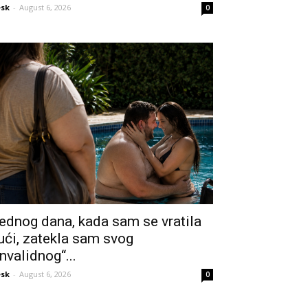
sk
-
August 6, 2026
0
ednog dana, kada sam se vratila
ući, zatekla sam svog
invalidnog“...
sk
-
August 6, 2026
0