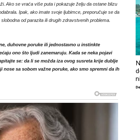
aži. Ako se vraća više puta i pokazuje želju da ostane blizu
 odabrala. Ipak, ako imate svoje ljubimce, preporučuje se da
 je slobodna od parazita ili drugih zdravstvenih problema.
ine, duhovne poruke ili jednostavno u instinkte
jećaju ono što ljudi zanemaruju. Kada se neka pojavi
pitajte se: da li se možda iza ovog susreta krije dublje
N
ji nose sa sobom važne poruke, ako smo spremni da ih
d
n
De