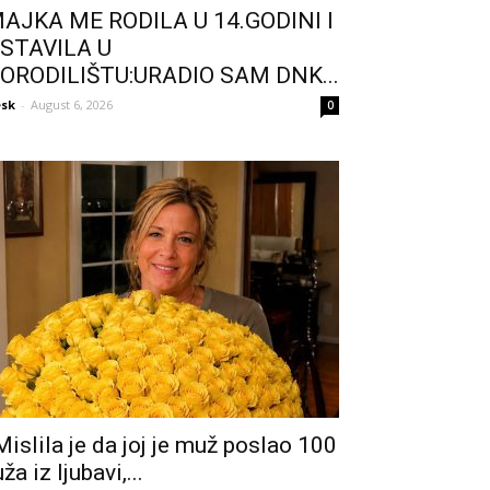
AJKA ME RODILA U 14.GODINI I
STAVILA U
ORODILIŠTU:URADIO SAM DNK...
sk
-
August 6, 2026
0
Mislila je da joj je muž poslao 100
uža iz ljubavi,...