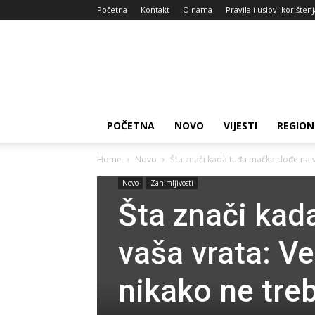
Početna
Kontakt
O nama
Pravila i uslovi korišten
Zdravlje
za
dan
POČETNA
NOVO
VIJESTI
REGION
Home
Novo
Šta znači kada tuđa mačka dođe na va
Novo
Zanimljivosti
Šta znači kad
vaša vrata: Ve
nikako ne tre