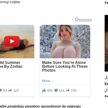
ovnog svijeta.
De
J
k
„
De
mačke posjeduju posebnu sposobnost da osjećaju