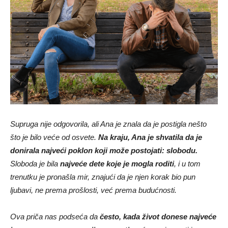
Supruga nije odgovorila, ali Ana je znala da je postigla nešto
što je bilo veće od osvete.
Na kraju, Ana je shvatila da je
donirala najveći poklon koji može postojati: slobodu.
Sloboda je bila
najveće dete koje je mogla roditi
, i u tom
trenutku je pronašla mir, znajući da je njen korak bio pun
ljubavi, ne prema prošlosti, već prema budućnosti.
Ova priča nas podseća da
često, kada život donese najveće