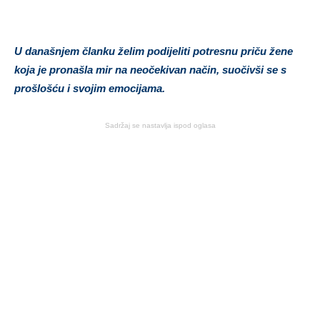
U današnjem članku želim podijeliti potresnu priču žene
koja je pronašla mir na neočekivan način, suočivši se s
prošlošću i svojim emocijama.
Sadržaj se nastavlja ispod oglasa