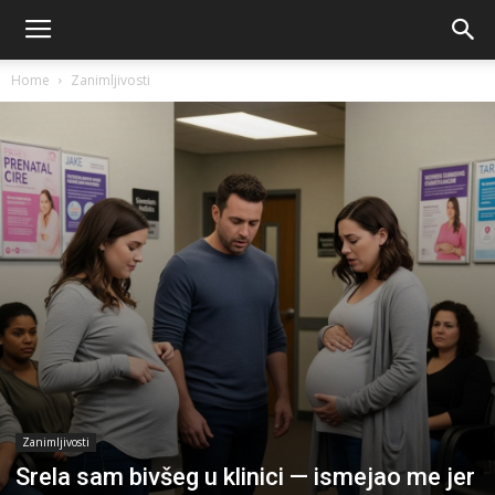
Home
Zanimljivosti
Zanimljivosti
Srela sam bivšeg u klinici — ismejao me jer