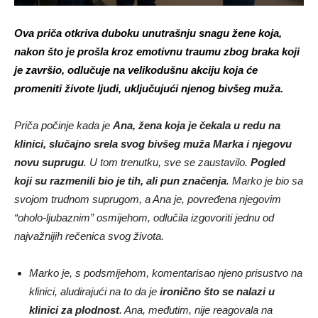
Ova priča otkriva duboku unutrašnju snagu žene koja,
nakon što je prošla kroz emotivnu traumu zbog braka koji
je završio, odlučuje na velikodušnu akciju koja će
promeniti živote ljudi, uključujući njenog bivšeg muža.
Priča počinje kada je
Ana, žena koja je čekala u redu na
klinici, slučajno srela svog bivšeg muža Marka i njegovu
novu suprugu
. U tom trenutku, sve se zaustavilo.
Pogled
koji su razmenili bio je tih, ali pun značenja
. Marko je bio sa
svojom trudnom suprugom, a Ana je, povređena njegovim
“oholo-ljubaznim” osmijehom, odlučila izgovoriti jednu od
najvažnijih rečenica svog života.
Marko je, s podsmijehom, komentarisao njeno prisustvo na
klinici, aludirajući na to da je
ironično što se nalazi u
klinici za plodnost
. Ana, međutim, nije reagovala na