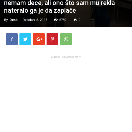
nemam dece, ali ono što sam mu rekla
nateralo ga je da zaplače
By
Desk
-
October 8, 2025
6730
0
Oglasi - Advertisement