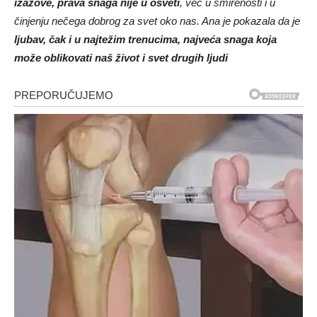
izazove, prava snaga nije u osveti
, već u smirenosti i u
činjenju nečega dobrog za svet oko nas. Ana je pokazala da je
ljubav, čak i u najtežim trenucima, najveća snaga koja
može oblikovati naš život i svet drugih ljudi