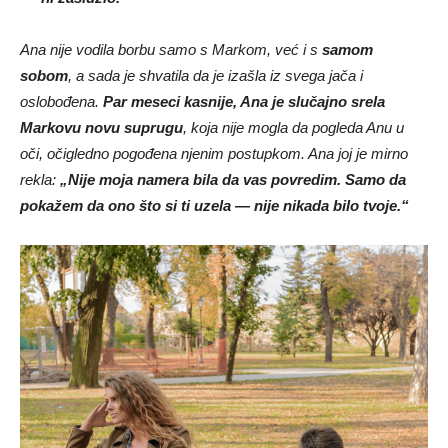
Ana nije vodila borbu samo s Markom, već i s
samom
sobom
, a sada je shvatila da je izašla iz svega jača i
oslobođena.
Par meseci kasnije, Ana je slučajno srela
Markovu novu suprugu
, koja nije mogla da pogleda Anu u
oči, očigledno pogođena njenim postupkom. Ana joj je mirno
rekla:
„Nije moja namera bila da vas povredim. Samo da
pokažem da ono što si ti uzela — nije nikada bilo tvoje.“