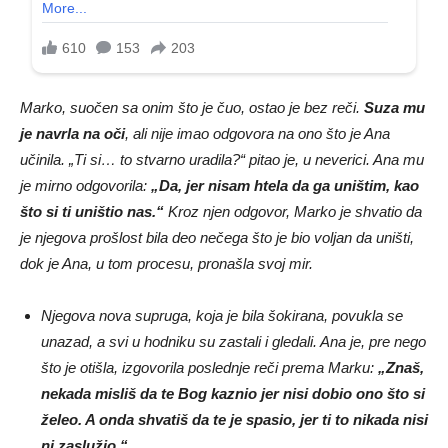
Marko, suočen sa onim što je čuo, ostao je bez reči.
Suza mu
je navrla na oči
, ali nije imao odgovora na ono što je Ana
učinila. „Ti si… to stvarno uradila?“ pitao je, u neverici. Ana mu
je mirno odgovorila:
„Da, jer nisam htela da ga uništim, kao
što si ti uništio nas.“
Kroz njen odgovor, Marko je shvatio da
je njegova prošlost bila deo nečega što je bio voljan da uništi,
dok je Ana, u tom procesu, pronašla svoj mir.
Njegova nova supruga, koja je bila šokirana, povukla se
unazad, a svi u hodniku su zastali i gledali. Ana je, pre nego
što je otišla, izgovorila poslednje reči prema Marku:
„Znaš,
nekada misliš da te Bog kaznio jer nisi dobio ono što si
želeo. A onda shvatiš da te je spasio, jer ti to nikada nisi
ni zaslužio.“