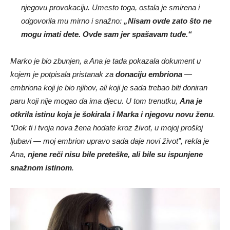
njegovu provokaciju. Umesto toga, ostala je smirena i
odgovorila mu mirno i snažno:
„Nisam ovde zato što ne
mogu imati dete. Ovde sam jer spašavam tuđe.“
Marko je bio zbunjen, a Ana je tada pokazala dokument u
kojem je potpisala pristanak za
donaciju embriona
—
embriona koji je bio njihov, ali koji je sada trebao biti doniran
paru koji nije mogao da ima djecu. U tom trenutku,
Ana je
otkrila istinu koja je šokirala i Marka i njegovu novu ženu
.
“Dok ti i tvoja nova žena hodate kroz život, u mojoj prošloj
ljubavi — moj embrion upravo sada daje novi život”, rekla je
Ana,
njene reči nisu bile preteške, ali bile su ispunjene
snažnom istinom
.