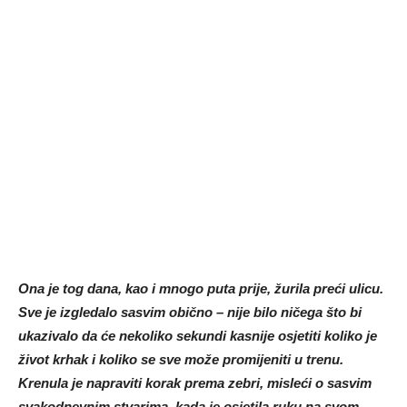
Ona je tog dana, kao i mnogo puta prije, žurila preći ulicu.
Sve je izgledalo sasvim obično – nije bilo ničega što bi
ukazivalo da će nekoliko sekundi kasnije osjetiti koliko je
život krhak i koliko se sve može promijeniti u trenu.
Krenula je napraviti korak prema zebri, misleći o sasvim
svakodnevnim stvarima, kada je osjetila ruku na svom