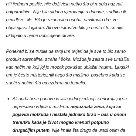
niti ijednom poslije, nije doživjela nešto što bi mogla nazvati
natprirodnim. Nije bila sklona vjerovanju u duhove, sudbinu ili
nevidljive sile. Bila je racionalna osoba, naviknuta da sve
objašnjava logikom. Ali ovo iskustvo bilo je nešto što se nije
uklapalo u njene uobičajene okvire.
Ponekad bi se trudila da svoj um uvjeri da je sve to bio samo
produkt adrenalina, straha i šoka. Možda je zaista sve umislila
kao način na koji joj je mozak pokušao ublažiti traumu. Ljudski
um je često misteriozniji nego što mislimo, posebno kada se
suoči s nečim što ga uzdrma do temelja.
Ali onda bi se ponovo vratila jednoj jedinoj sceni koja joj se
neprestano vrtjela u mislima:
nepoznata žena, koja se
pojavila niotkuda i nestala jednako brzo – baš u onom
trenutku kada je život mogao krenuti potpuno
drugačijim putem
. Nije imala šta drugo da uradi osim da