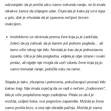
odzvanjalo: da je prešla ulicu samo sekundu ranije, ne bi imala
nikakve šanse da izbjegne udar. Osjećala je kako joj srce lupa
u grlu, dok je shvatala da je spasena nečijom brzom
reakcijom.
Instinktivno se okrenula prema ženi koja ju je zadržala,
želeći da joj zahvali, da je barem još jednom pogleda… ali
tamo više nikog nije bilo. Nestala je kao da je jednostavno
isparila. Ulica je bila pregledna, vidjela je obje strane i svaki
prolaz, ali nigdje nije mogla da uoči siluetu žene koja joj je,
samo trenutak ranije, položila ruku na rame.
Stajala je tako, zbunjena i potresena, pokušavajući pronaći bilo
kakav trag. Nije imala osjećaj da se radi o nečem „čudesnom“,
bila je više preplašena nego zadivljena. Pitala se da li je
možda, uslijed šoka, sve pogrešno zapamtila. Možda je žena
samo prošla brzo, a ona nije obratila pažnju. Možda je sama