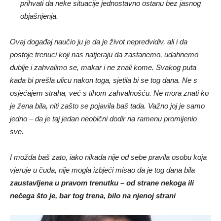
prihvati da neke situacije jednostavno ostanu bez jasnog
objašnjenja.
Ovaj događaj naučio ju je da je život nepredvidiv, ali i da
postoje trenuci koji nas natjeraju da zastanemo, udahnemo
dublje i zahvalimo se, makar i ne znali kome. Svakog puta
kada bi prešla ulicu nakon toga, sjetila bi se tog dana. Ne s
osjećajem straha, već s tihom zahvalnošću. Ne mora znati ko
je žena bila, niti zašto se pojavila baš tada. Važno joj je samo
jedno – da je taj jedan neobični dodir na ramenu promijenio
sve.
I možda baš zato, iako nikada nije od sebe pravila osobu koja
vjeruje u čuda, nije mogla izbjeći misao da je tog dana bila
zaustavljena u pravom trenutku – od strane nekoga ili
nečega što je, bar tog trena, bilo na njenoj strani