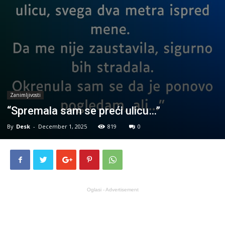
Zanimljivosti
“Spremala sam se preći ulicu…”
By
Desk
-
December 1, 2025
819
0
Oglasi - Advertisement