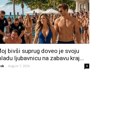
oj bivši suprug doveo je svoju
ladu ljubavnicu na zabavu kraj...
sk
-
August 7, 2026
0