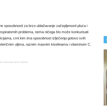
e sposobnosti za brzo ublažavanje začepljenosti pluća i
u respiratornih problema, nema ničega što može konkurisati
dicijama, crni kim ima sposobnost izlječenja gotovo svih
 eteričnim uljima, raznim masnim kiselinama i vitaminom C.
se nastavlja ispod oglasa