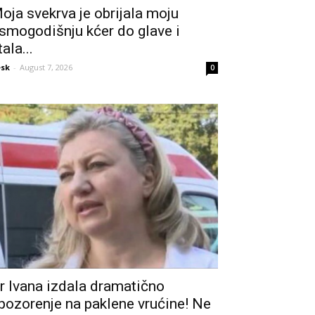
oja svekrva je obrijala moju
smogodišnju kćer do glave i
tala...
sk
-
August 7, 2026
0
r Ivana izdala dramatično
pozorenje na paklene vrućine! Ne