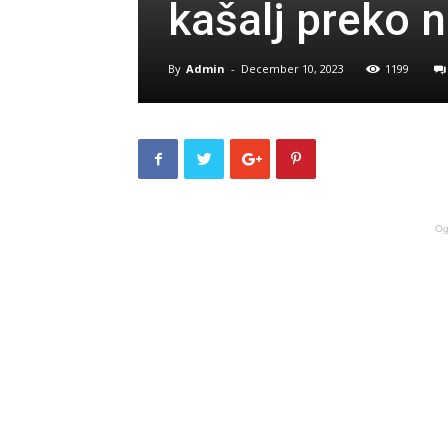
kašalj preko n
By
Admin
-
December 10, 2023
1199
Og