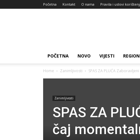
Početna
Kontakt
O nama
Pravila i uslovi korišten
Zdravlje
za
dan
POČETNA
NOVO
VIJESTI
REGION
Home
Zanimljivosti
SPAS ZA PLUĆA Zaboravljeni do
Zanimljivosti
SPAS ZA PLUĆ
čaj momentalno