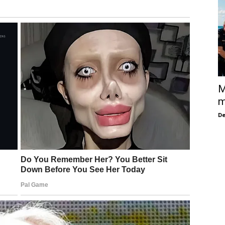
M
m
De