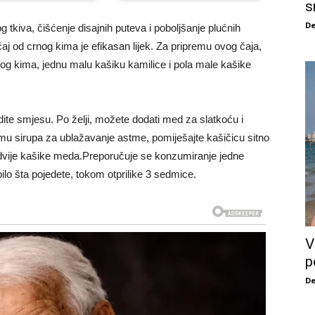
s
De
 tkiva, čišćenje disajnih puteva i poboljšanje plućnih
 čaj od crnog kima je efikasan lijek. Za pripremu ovog čaja,
nog kima, jednu malu kašiku kamilice i pola male kašike
dite smjesu. Po želji, možete dodati med za slatkoću i
mu sirupa za ublažavanje astme, pomiješajte kašičicu sitno
dvije kašike meda.Preporučuje se konzumiranje jedne
bilo šta pojedete, tokom otprilike 3 sedmice.
V
p
De