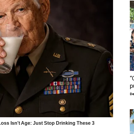
“
p
De