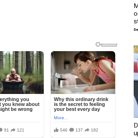
M
o
s
De
D
u