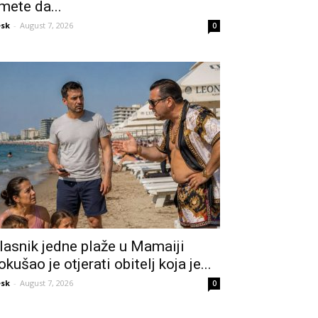
mete da...
sk
-
August 7, 2026
0
lasnik jedne plaže u Mamaiji
okušao je otjerati obitelj koja je...
sk
-
August 7, 2026
0