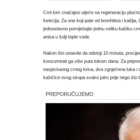
Crni kim značajno utječe na regeneraciju plućnog
funkcija. Za one koji pate od bronhitisa i kašlja,
jednostavno pomiješajte jednu veliku kašiku cr
anisa u šolji tople vode.
Nakon što ostavite da odstoji 10 minuta, procije
konzumirati ga više puta tokom dana. Za pripre
nasjeckanog crnog kima, dva zgnječena luka i 
kašičice ovog sirupa svako jutro prije nego što 