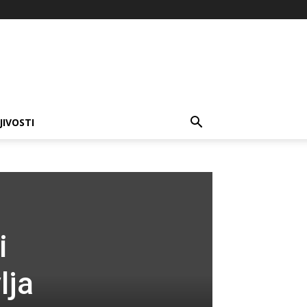
JIVOSTI
i
lja