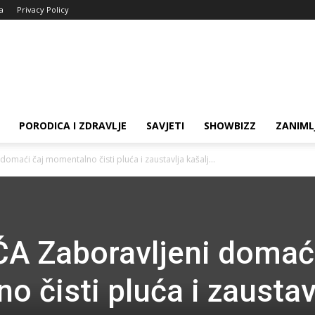
ja
Privacy Policy
PORODICA I ZDRAVLJE
SAVJETI
SHOWBIZZ
ZANIML
maći čaj momentalno čisti pluća i zaustavlja kašalj...
A Zaboravljeni domać
 čisti pluća i zaustav