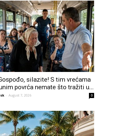
Gospođo, silazite! S tim vrećama
unim povrća nemate što tražiti u...
sk
-
August 7, 2026
0