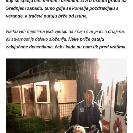
koji se spolja čini mirnim i urednim. Živi u malom gradu na
Srednjem zapadu, tamo gdje se komšije pozdravljaju s
verande, a tračevi putuju brže od istine.
Na takvim mjestima ljudi vjeruju da znaju sve jedni o drugima,
ali stvarnost je daleko složenija.
Neke priče ostaju
zaključane decenijama, čak i kada su nam tik pred vratima.