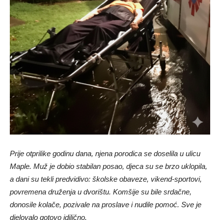
Prije otprilike godinu dana, njena porodica se doselila u ulicu
Maple. Muž je dobio stabilan posao, djeca su se brzo uklopila,
a dani su tekli predvidivo: školske obaveze, vikend-sportovi,
povremena druženja u dvorištu. Komšije su bile srdačne,
donosile kolače, pozivale na proslave i nudile pomoć. Sve je
djelovalo gotovo idilično.