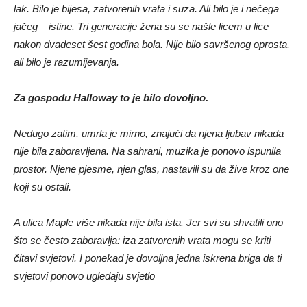
lak. Bilo je bijesa, zatvorenih vrata i suza. Ali bilo je i nečega
jačeg – istine. Tri generacije žena su se našle licem u lice
nakon dvadeset šest godina bola. Nije bilo savršenog oprosta,
ali bilo je razumijevanja.
Za gospođu Halloway to je bilo dovoljno.
Nedugo zatim, umrla je mirno, znajući da njena ljubav nikada
nije bila zaboravljena. Na sahrani, muzika je ponovo ispunila
prostor. Njene pjesme, njen glas, nastavili su da žive kroz one
koji su ostali.
A ulica Maple više nikada nije bila ista. Jer svi su shvatili ono
što se često zaboravlja: iza zatvorenih vrata mogu se kriti
čitavi svjetovi. I ponekad je dovoljna jedna iskrena briga da ti
svjetovi ponovo ugledaju svjetlo