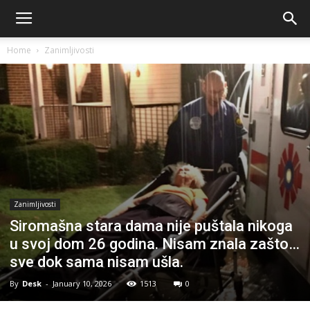
Home
Zanimljivosti
Zanimljivosti
Siromašna stara dama nije puštala nikoga
u svoj dom 26 godina. Nisam znala zašto…
sve dok sama nisam ušla.
By
Desk
-
January 10, 2026
1513
0