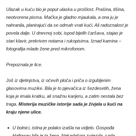
Ulazak u kuću bio je poput ulaska u prošlost. Prašina, tišina,
neotvorena pisma. Mačka je gladno mjaukala, a ona ju je
nahranila, planirajući da se odmah vrati kući. Ali radoznalost je
povela dalje. U dnevnoj sobi, ispod bijelih čaršava, stajao je
stari klavir, prekriven notama i rukopisima. Iznad kamina –
fotografija mlade žene pred mikrofonom.
Prepoznala je lice.
Još iz djetinjstva, iz očevih ploča i priča o izgubljenim
glasovima muzike. Bila je to pjevačica iz šezdesetih, žena
koja je imala kratku, ali snažnu karijeru, a zatim nestala bez
traga.
Misterija muzičke istorije sada je živjela u kući na
kraju njene ulice.
U bolnici, istina je polako izašla na vidjelo. Gospođa
Halloway bila je ta žena. Nekadašnja zvijezda, sada