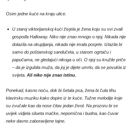
Osim jedne kuće na kraju ulice.
U staroj viktorijanskoj kući živjela je žena koju su svi zvali
gospođa Halloway. Niko nije znao mnogo o njoj. Nikada nije
dolazila na okupljanja, nikada nije imala posjete. Izlazila bi
samo do poštanskog sandučeta, u starom ogrtaču i
papučama, ne gledajući nikoga u oči. O njoj su kružile priče
– da je izgubila muža, da joj je dijete umrlo, da se povukla iz
svijeta.
Ali niko nije znao istinu.
Ponekad, kasno noću, dok bi šetala psa, žena bi čula tihu
klavirsku muziku kako dopire iz te kuće. Tužne melodije koje
su zvučale kao da nose čitav jedan život. Na prozoru bi se
uvijek vidjela silueta mačke, nepomična i budna, kao čuvar
neke davno zaboravljene tajne.