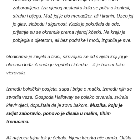
zaboravljena. Iza njenog nestanka krila se priča o kontroli,
strahu i bijegu. Muž joj je bio menadžer, ali i tiranin. Uzeo joj
je glas, slobodu i sigurnost. Kada je pokušala da ode,
prijetnje su se okrenule prema njenoj kćerki. Na kraju je
pobjegla s djetetom, ali bez podrške i moći, izgubila je sve.
Godinama je živjela u tišini, skrivajući se od svijeta koji joj je
okrenuo leđa. A onda je izgubila i kćerku – ili je barem tako
vjerovala.
Između bolničkih posjeta, supa i brige o mački, između njih se
stvorila veza. Gospođa Halloway se polako otvarala, svirala
klavir djeci, dopuštala da je zovu bakom.
Muzika, koju je
svijet zaboravio, ponovo je disala u malim, tihim
trenucima.
Ali najveća tajna tek je čekala. Njena kćerka nije umrla. Otišla