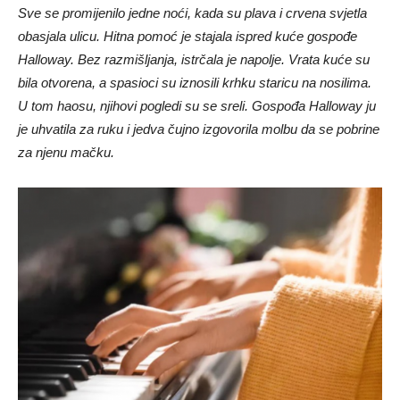
Sve se promijenilo jedne noći, kada su plava i crvena svjetla
obasjala ulicu. Hitna pomoć je stajala ispred kuće gospođe
Halloway. Bez razmišljanja, istrčala je napolje. Vrata kuće su
bila otvorena, a spasioci su iznosili krhku staricu na nosilima.
U tom haosu, njihovi pogledi su se sreli. Gospođa Halloway ju
je uhvatila za ruku i jedva čujno izgovorila molbu da se pobrine
za njenu mačku.