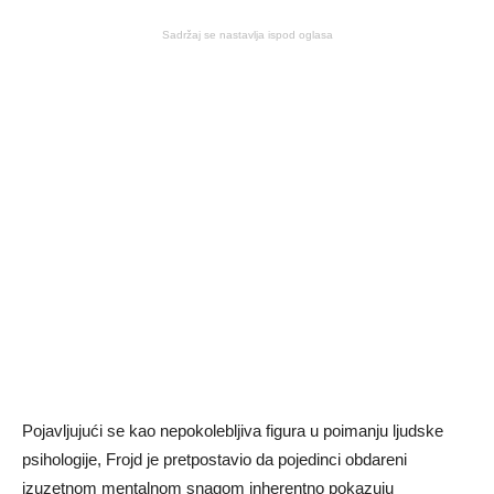
Sadržaj se nastavlja ispod oglasa
Pojavljujući se kao nepokolebljiva figura u poimanju ljudske
psihologije, Frojd je pretpostavio da pojedinci obdareni
izuzetnom mentalnom snagom inherentno pokazuju