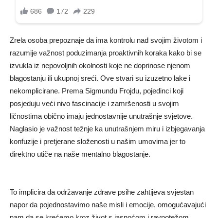
Zrela osoba prepoznaje da ima kontrolu nad svojim životom i
razumije važnost poduzimanja proaktivnih koraka kako bi se
izvukla iz nepovoljnih okolnosti koje ne doprinose njenom
blagostanju ili ukupnoj sreći. Ove stvari su izuzetno lake i
nekomplicirane. Prema Sigmundu Frojdu, pojedinci koji
posjeduju veći nivo fascinacije i zamršenosti u svojim
ličnostima obično imaju jednostavnije unutrašnje svjetove.
Naglasio je važnost težnje ka unutrašnjem miru i izbjegavanja
konfuzije i pretjerane složenosti u našim umovima jer to
direktno utiče na naše mentalno blagostanje.
To implicira da održavanje zdrave psihe zahtijeva svjestan
napor da pojednostavimo naše misli i emocije, omogućavajući
nam da se krećemo kroz život s jasnoćom i ravnotežom.