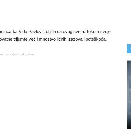
muzičarka Vida Pavlović otišla sa ovog sveta. Tokom svoje
rovatne trijumfe već i mnoštvo ličnih izazova i poteškoća.
se nastavlja ispod oglasa