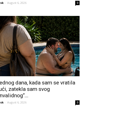
sk
-
August 6, 2026
0
ednog dana, kada sam se vratila
ući, zatekla sam svog
invalidnog“...
sk
-
August 6, 2026
0