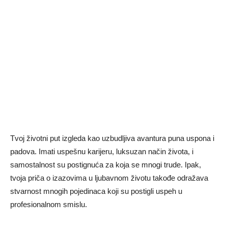
Tvoj životni put izgleda kao uzbudljiva avantura puna uspona i
padova. Imati uspešnu karijeru, luksuzan način života, i
samostalnost su postignuća za koja se mnogi trude. Ipak,
tvoja priča o izazovima u ljubavnom životu takođe odražava
stvarnost mnogih pojedinaca koji su postigli uspeh u
profesionalnom smislu.