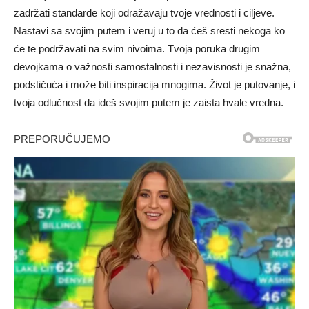
zadržati standarde koji odražavaju tvoje vrednosti i ciljeve.
Nastavi sa svojim putem i veruj u to da ćeš sresti nekoga ko
će te podržavati na svim nivoima. Tvoja poruka drugim
devojkama o važnosti samostalnosti i nezavisnosti je snažna,
podstičuća i može biti inspiracija mnogima. Život je putovanje, i
tvoja odlučnost da ideš svojim putem je zaista hvale vredna.