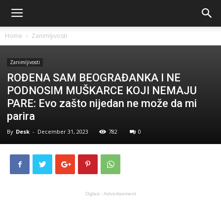
Home
Zanimljivosti
Zanimljivosti
ROĐENA SAM BEOGRAĐANKA I NE
PODNOSIM MUŠKARCE KOJI NEMAJU
PARE: Evo zašto nijedan ne može da mi
parira
By
Desk
-
December 31, 2023
782
0
Oglasi - Advertisement