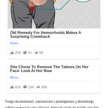
Tvoja nezavisnost, samosvest i postojanost u donošenju
odluka pokazuju jaku ličnost. Nemaš strah da tražiš ono što