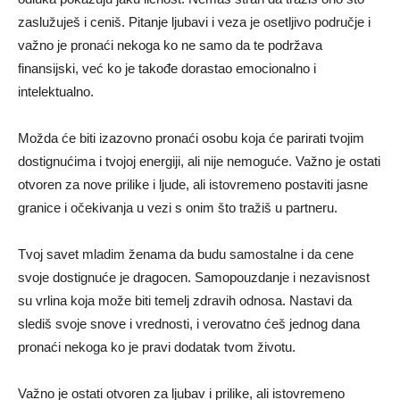
zaslužuješ i ceniš. Pitanje ljubavi i veza je osetljivo područje i
važno je pronaći nekoga ko ne samo da te podržava
finansijski, već ko je takođe dorastao emocionalno i
intelektualno.
Možda će biti izazovno pronaći osobu koja će parirati tvojim
dostignućima i tvojoj energiji, ali nije nemoguće. Važno je ostati
otvoren za nove prilike i ljude, ali istovremeno postaviti jasne
granice i očekivanja u vezi s onim što tražiš u partneru.
Tvoj savet mladim ženama da budu samostalne i da cene
svoje dostignuće je dragocen. Samopouzdanje i nezavisnost
su vrlina koja može biti temelj zdravih odnosa. Nastavi da
slediš svoje snove i vrednosti, i verovatno ćeš jednog dana
pronaći nekoga ko je pravi dodatak tvom životu.
Važno je ostati otvoren za ljubav i prilike, ali istovremeno