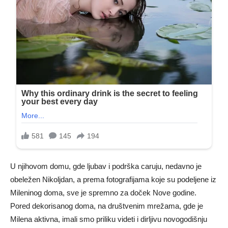
U njihovom domu, gde ljubav i podrška caruju, nedavno je
obeležen Nikoljdan, a prema fotografijama koje su podeljene iz
Mileninog doma, sve je spremno za doček Nove godine.
Pored dekorisanog doma, na društvenim mrežama, gde je
Milena aktivna, imali smo priliku videti i dirljivu novogodišnju