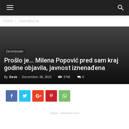
Home
Zanimljivosti
Zanimljivosti
Prošlo je… Milena Popović pred sam kraj
godine objavila, javnost iznenađena
By
Desk
-
December 28, 2023
3743
0
Oglasi - Advertisement