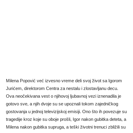
Milena Popović već izvesno vreme deli svoj život sa Igorom
Jurićem, direktorom Centra za nestalu i zlostavljanu decu.
Ova neočekivana vest o njihovoj ljubavnoj vezi iznenadila je
gotovo sve, a njih dvoje su se upoznali tokom zajedničkog
gostovanja u jednoj televizijskoj emisiji. Ono što ih povezuje su
tragedije kroz koje su oboje prošli, Igor nakon gubitka deteta, a
Milena nakon gubitka supruga, a teški životni trenuci zbližili su