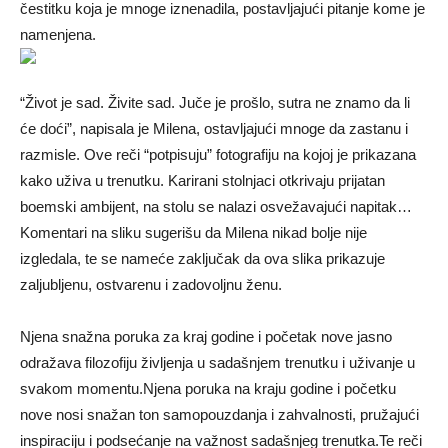
čestitku koja je mnoge iznenadila, postavljajući pitanje kome je
namenjena.
“Život je sad. Živite sad. Juče je prošlo, sutra ne znamo da li
će doći”, napisala je Milena, ostavljajući mnoge da zastanu i
razmisle. Ove reči “potpisuju” fotografiju na kojoj je prikazana
kako uživa u trenutku. Karirani stolnjaci otkrivaju prijatan
boemski ambijent, na stolu se nalazi osvežavajući napitak…
Komentari na sliku sugerišu da Milena nikad bolje nije
izgledala, te se nameće zaključak da ova slika prikazuje
zaljubljenu, ostvarenu i zadovoljnu ženu.
Njena snažna poruka za kraj godine i početak nove jasno
odražava filozofiju življenja u sadašnjem trenutku i uživanje u
svakom momentu.Njena poruka na kraju godine i početku
nove nosi snažan ton samopouzdanja i zahvalnosti, pružajući
inspiraciju i podsećanje na važnost sadašnjeg trenutka.Te reči