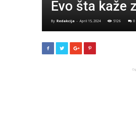
Evo šta kaže 
By
Redakcija
-
April 15, 2024
5126
0
Og