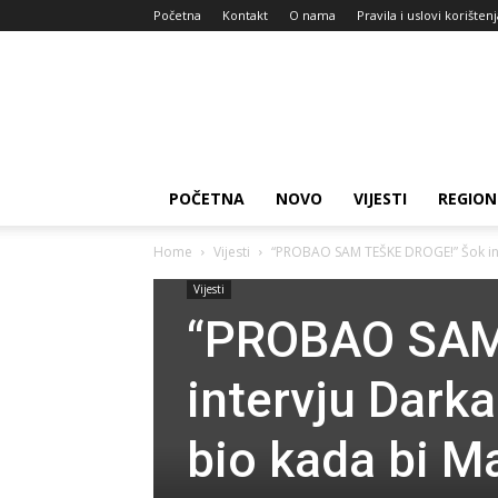
Početna
Kontakt
O nama
Pravila i uslovi korišten
Zdravlje
za
dan
POČETNA
NOVO
VIJESTI
REGION
Home
Vijesti
“PROBAO SAM TEŠKE DROGE!” Šok inter
Vijesti
“PROBAO SAM
intervju Darka
bio kada bi Ma