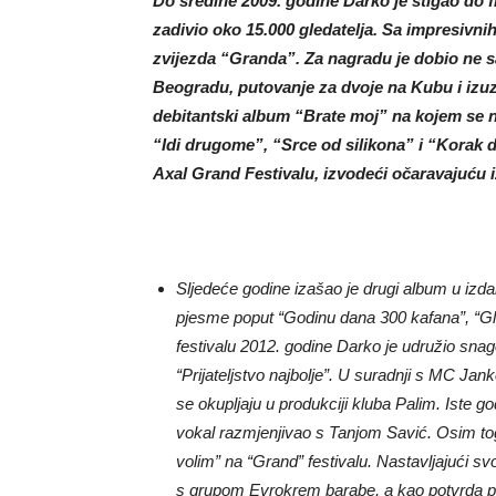
Do sredine 2009. godine Darko je stigao do f
zadivio oko 15.000 gledatelja. Sa impresivn
zvijezda “Granda”. Za nagradu je dobio ne s
Beogradu, putovanje za dvoje na Kubu i izuz
debitantski album “Brate moj” na kojem se na
“Idi drugome”, “Srce od silikona” i “Korak d
Axal Grand Festivalu, izvodeći očaravajuću
Sljedeće godine izašao je drugi album u izd
pjesme poput “Godinu dana 300 kafana”, “Gl
festivalu 2012. godine Darko je udružio s
“Prijateljstvo najbolje”. U suradnji s MC J
se okupljaju u produkciji kluba Palim. Iste g
vokal razmjenjivao s Tanjom Savić. Osim toga
volim” na “Grand” festivalu. Nastavljajući sv
s grupom Evrokrem barabe, a kao potvrda p