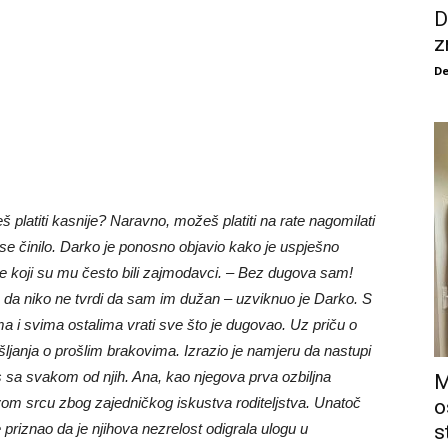
D
z
De
platiti kasnije? Naravno, možeš platiti na rate nagomilati
 se činilo. Darko je ponosno objavio kako je uspješno
še koji su mu često bili zajmodavci. – Bez dugova sam!
 da niko ne tvrdi da sam im dužan – uzviknuo je Darko. S
a i svima ostalima vrati sve što je dugovao. Uz priču o
šljanja o prošlim brakovima. Izrazio je namjeru da nastupi
os sa svakom od njih. Ana, kao njegova prva ozbiljna
M
vom srcu zbog zajedničkog iskustva roditeljstva. Unatoč
o
priznao da je njihova nezrelost odigrala ulogu u
s