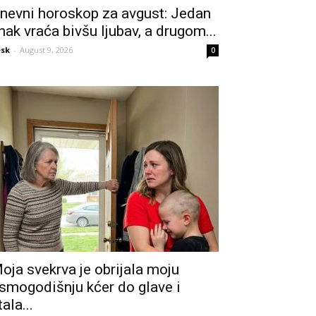
nevni horoskop za avgust: Jedan
nak vraća bivšu ljubav, a drugom...
sk
-
August 9, 2026
0
oja svekrva je obrijala moju
smogodišnju kćer do glave i
tala...