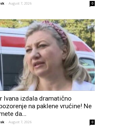
sk
-
August 7, 2026
0
r Ivana izdala dramatično
pozorenje na paklene vrućine! Ne
mete da...
sk
-
August 7, 2026
0