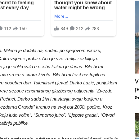
ica. Milena je dodala da, sudeći po njegovom iskazu,
o vrijeme prolazi, Ana je sve zrelija i ozbiljnija.
 ju je oblikovalo u osobu kakva je danas. Bilo bi mi
vu sreću u svom životu. Bila bi mi čast nastupiti na
V
en poseban dan. Talentirani pjevač Darko Lazić, porijeklom
p
etvrte sezone renomiranog glazbenog natjecanja “Zvezde
De
ećinci, Darko sada živi i nastavlja svoju karijeru u
vezdama Granda” krenuo na svoj put 2008. godine. Kroz
ju ludo volim”, “Sumorno jutro”, “Ljepote grada”, “Otvori
pažnju publike.