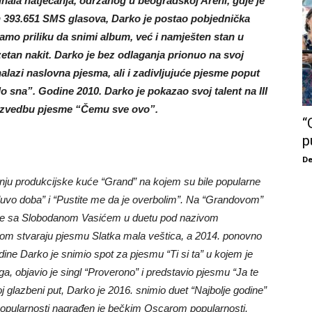
inala natjecanja, održanog u beogradskoj Areni, gdje je
ih 393.651 SMS glasova, Darko je postao pobjednička
amo priliku da snimi album, već i namješten stan u
etan nakit. Darko je bez odlaganja prionuo na svoj
lazi naslovna pjesma, ali i zadivljujuće pjesme poput
o sna”. Godine 2010. Darko je pokazao svoj talent na III
 izvedbu pjesme “Čemu sve ovo”.
“
p
De
anju produkcijske kuće “Grand” na kojem su bile popularne
uvo doba” i “Pustite me da je overbolim”. Na “Grandovom”
nage sa Slobodanom Vasićem u duetu pod nazivom
ankom stvaraju pjesmu Slatka mala veštica, a 2014. ponovno
odine Darko je snimio spot za pjesmu “Ti si ta” u kojem je
, objavio je singl “Proverono” i predstavio pjesmu “Ja te
oj glazbeni put, Darko je 2016. snimio duet “Najbolje godine”
opularnosti nagrađen je bečkim Oscarom popularnosti.