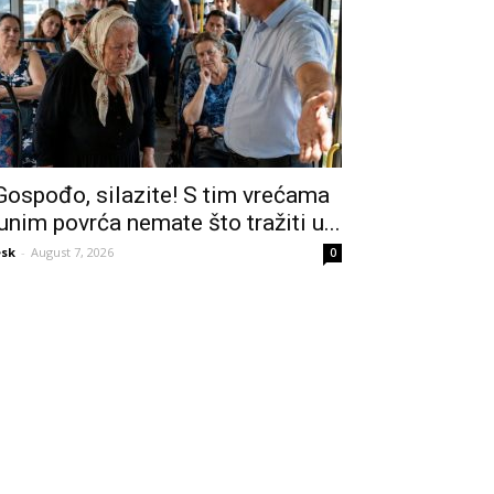
Gospođo, silazite! S tim vrećama
unim povrća nemate što tražiti u...
sk
-
August 7, 2026
0