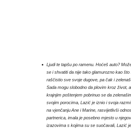
Ljudi te tapšu po ramenu. Hoćeš auto? Možeš 
se i shvatiti da nije tako glamurozno kao što
raščistio sve svoje dugove, pa čak i zelena
Sada mogu slobodno da plovim kroz život, a
krajnjim poštenjem pobrinuo se da zelenašim
svojim porocima, Lazić je iznio i svoja razmi
na vjenčanju Ane i Marine, rasvijetlivši odn
partnerica, imala je posebno mjesto u njego
izazovima s kojima su se suočavali, Lazić je 