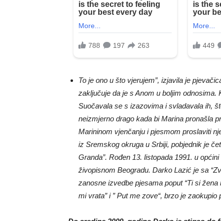
To je ono u što vjerujem”, izjavila je pjevač
zaključuje da je s Anom u boljim odnosima. Kak
Suočavala se s izazovima i svladavala ih, što
neizmjerno drago kada bi Marina pronašla pra
Marininom vjenčanju i pjesmom proslaviti nj
iz Sremskog okruga u Srbiji, pobjednik je č
Granda”. Rođen 13. listopada 1991. u općini P
živopisnom Beogradu. Darko Lazić je sa “Z
zanosne izvedbe pjesama poput “Ti si žena ko
mi vrata” i ” Put me zove“, brzo je zaokupio 