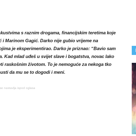
iskustvima s raznim drogama, financijskim teretima koje
ć i Marinom Gagić. Darko nije gubio vrijeme na
kojima je eksperimentirao. Darko je priznao: “Bavio sam
a. Kad mlad uđeš u svijet slave i bogatstva, novac lako
živjeti raskošnim životom. To je nemoguće za nekoga tko
usti da mu se to dogodi i meni.
se nastavlja ispod oglasa