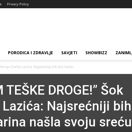
ja
Privacy Policy
PORODICA I ZDRAVLJE
SAVJETI
SHOWBIZZ
ZANIML
vju Darka Lazića: Najsrećniji bih bio kada...
 TEŠKE DROGE!” Šok
 Lazića: Najsrećniji bih
rina našla svoju sreću