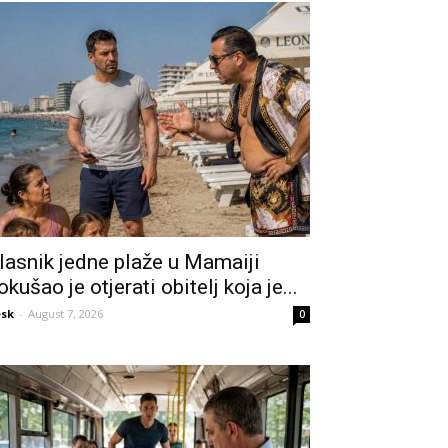
lasnik jedne plaže u Mamaiji
okušao je otjerati obitelj koja je...
sk
-
August 7, 2026
0