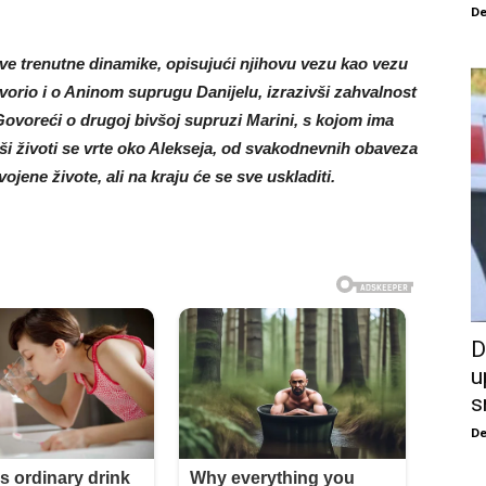
De
ove trenutne dinamike, opisujući njihovu vezu kao vezu
vorio i o Aninom suprugu Danijelu, izrazivši zahvalnost
 Govoreći o drugoj bivšoj supruzi Marini, s kojom ima
Naši životi se vrte oko Alekseja, od svakodnevnih obaveza
jene živote, ali na kraju će se sve uskladiti.
D
u
s
De