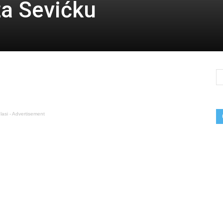
za Sevićku
lasi - Advertisement