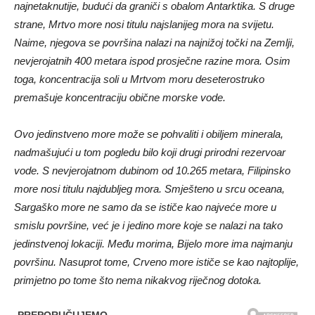
najnetaknutije, budući da graniči s obalom Antarktika. S druge
strane, Mrtvo more nosi titulu najslanijeg mora na svijetu.
Naime, njegova se površina nalazi na najnižoj točki na Zemlji,
nevjerojatnih 400 metara ispod prosječne razine mora. Osim
toga, koncentracija soli u Mrtvom moru deseterostruko
premašuje koncentraciju obične morske vode.
Ovo jedinstveno more može se pohvaliti i obiljem minerala,
nadmašujući u tom pogledu bilo koji drugi prirodni rezervoar
vode. S nevjerojatnom dubinom od 10.265 metara, Filipinsko
more nosi titulu najdubljeg mora. Smješteno u srcu oceana,
Sargaško more ne samo da se ističe kao najveće more u
smislu površine, već je i jedino more koje se nalazi na tako
jedinstvenoj lokaciji. Među morima, Bijelo more ima najmanju
površinu. Nasuprot tome, Crveno more ističe se kao najtoplije,
primjetno po tome što nema nikakvog riječnog dotoka.