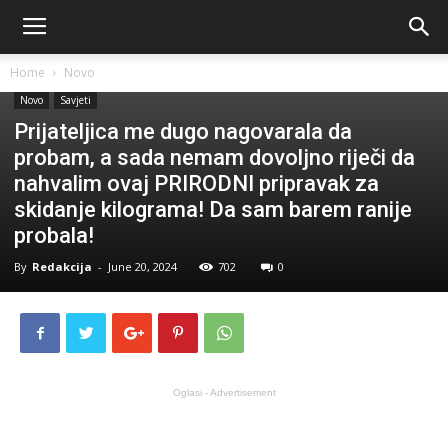
Home
Novo
Novo
Savjeti
Prijateljica me dugo nagovarala da
probam, a sada nemam dovoljno riječi da
nahvalim ovaj PRIRODNI pripravak za
skidanje kilograma! Da sam barem ranije
probala!
By
Redakcija
-
June 20, 2024
702
0
Oglasi - Advertisement