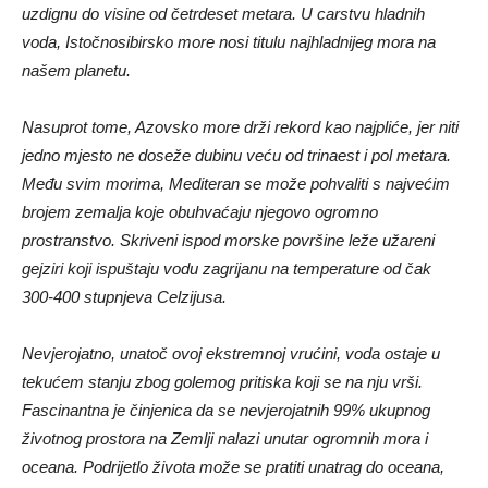
uzdignu do visine od četrdeset metara. U carstvu hladnih
voda, Istočnosibirsko more nosi titulu najhladnijeg mora na
našem planetu.
Nasuprot tome, Azovsko more drži rekord kao najpliće, jer niti
jedno mjesto ne doseže dubinu veću od trinaest i pol metara.
Među svim morima, Mediteran se može pohvaliti s najvećim
brojem zemalja koje obuhvaćaju njegovo ogromno
prostranstvo. Skriveni ispod morske površine leže užareni
gejziri koji ispuštaju vodu zagrijanu na temperature od čak
300-400 stupnjeva Celzijusa.
Nevjerojatno, unatoč ovoj ekstremnoj vrućini, voda ostaje u
tekućem stanju zbog golemog pritiska koji se na nju vrši.
Fascinantna je činjenica da se nevjerojatnih 99% ukupnog
životnog prostora na Zemlji nalazi unutar ogromnih mora i
oceana. Podrijetlo života može se pratiti unatrag do oceana,