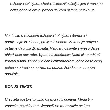
režnjeva češnjaka. Uputa: Započnite dijeljenjem limuna na
četiri jednaka dijela, pazeći da kora ostane netaknuta.
Nastavite s rezanjem režnjeva češnjaka i đumbira i
pomiješajte ih u loncu, prelijte ih vodom. Zakuhajte smjesu i
ostavite da kuha 10 minuta. Na kraju ostavite smjesu da se
ohladi prije upotrebe. Upute za korištenje: Kako biste održali
zdravu rutinu, započnite dan konzumacijom jedne čaše ovog
potpuno prirodnog napitka na prazan želudac, uz hranjivi
doručak.
BONUS TEKST:
U svijetu postoje ukupno 63 mora i 5 oceana. Među tim
vodenim površinama, Weddellovo more ističe se kao