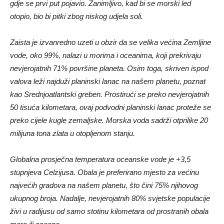
gdje se prvi put pojavio. Zanimljivo, kad bi se morski led
otopio, bio bi pitki zbog niskog udjela soli.
Zaista je izvanredno uzeti u obzir da se velika većina Zemljine
vode, oko 99%, nalazi u morima i oceanima, koji prekrivaju
nevjerojatnih 71% površine planeta. Osim toga, skriven ispod
valova leži najduži planinski lanac na našem planetu, poznat
kao Srednjoatlantski greben. Prostirući se preko nevjerojatnih
50 tisuća kilometara, ovaj podvodni planinski lanac proteže se
preko cijele kugle zemaljske. Morska voda sadrži otprilike 20
milijuna tona zlata u otopljenom stanju.
Globalna prosječna temperatura oceanske vode je +3,5
stupnjeva Celzijusa. Obala je preferirano mjesto za većinu
najvećih gradova na našem planetu, što čini 75% njihovog
ukupnog broja. Nadalje, nevjerojatnih 80% svjetske populacije
živi u radijusu od samo stotinu kilometara od prostranih obala