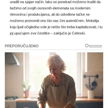
uradili na sjajan način. Iako se ponekad možemo truditi da
bežimo od svojih osnovnih elemenata sa modernim
ritmovima i produkcijama, ali do određene tačke ne
možemo promeniti ono što nas čini autentičnim. Melodija
koju ljudi očigledno vole je nešto što treba kapitalizovati, i tu
joj upućujem sve čestitke – zaključio je Cetinski.