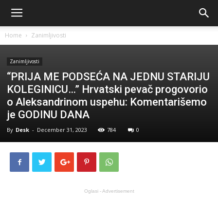
Home
Zanimljivosti
Zanimljivosti
“PRIJA ME PODSEĆA NA JEDNU STARIJU
KOLEGINICU…” Hrvatski pevač progovorio
o Aleksandrinom uspehu: Komentarišemo
je GODINU DANA
By
Desk
-
December 31, 2023
784
0
Oglasi - Advertisement