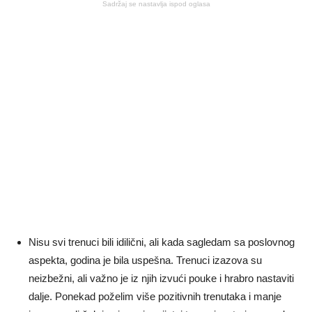
Sadržaj se nastavlja ispod oglasa
Nisu svi trenuci bili idilični, ali kada sagledam sa poslovnog
aspekta, godina je bila uspešna. Trenuci izazova su
neizbežni, ali važno je iz njih izvući pouke i hrabro nastaviti
dalje. Ponekad poželim više pozitivnih trenutaka i manje