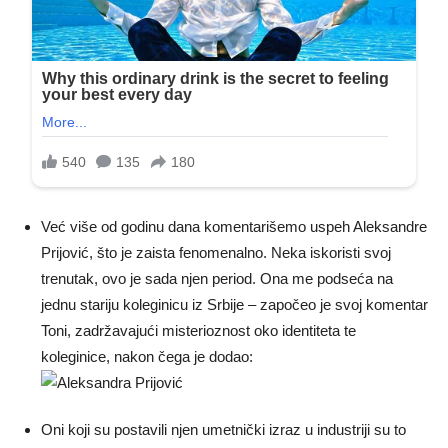
Već više od godinu dana komentarišemo uspeh Aleksandre
Prijović, što je zaista fenomenalno. Neka iskoristi svoj
trenutak, ovo je sada njen period. Ona me podseća na
jednu stariju koleginicu iz Srbije – započeo je svoj komentar
Toni, zadržavajući misterioznost oko identiteta te
koleginice, nakon čega je dodao:
Oni koji su postavili njen umetnički izraz u industriji su to