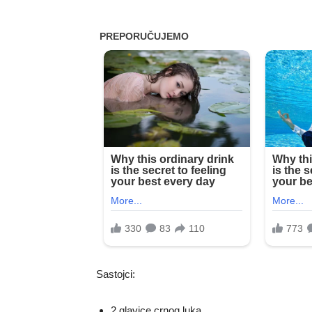
Sastojci:
2 glavice crnog luka