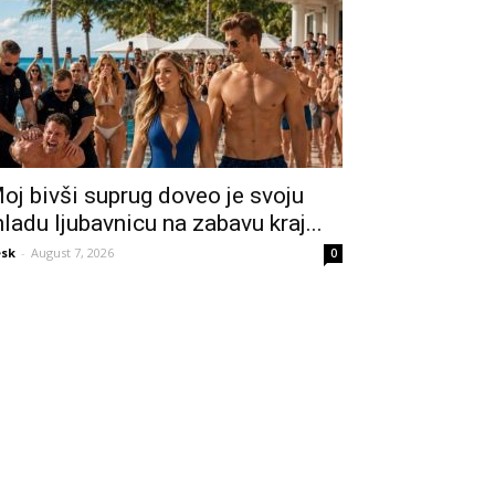
oj bivši suprug doveo je svoju
ladu ljubavnicu na zabavu kraj...
sk
-
August 7, 2026
0