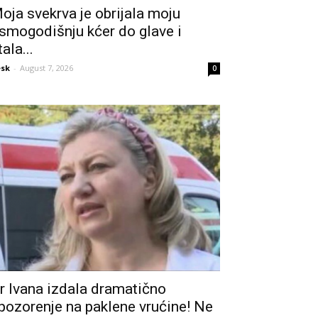
oja svekrva je obrijala moju
smogodišnju kćer do glave i
tala...
sk
-
August 7, 2026
0
r Ivana izdala dramatično
pozorenje na paklene vrućine! Ne