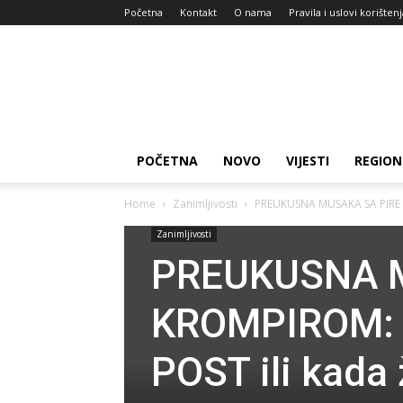
Početna
Kontakt
O nama
Pravila i uslovi korišten
Zdravlje
za
dan
POČETNA
NOVO
VIJESTI
REGION
Home
Zanimljivosti
PREUKUSNA MUSAKA SA PIRE K
Zanimljivosti
PREUKUSNA 
KROMPIROM: Z
POST ili kada 