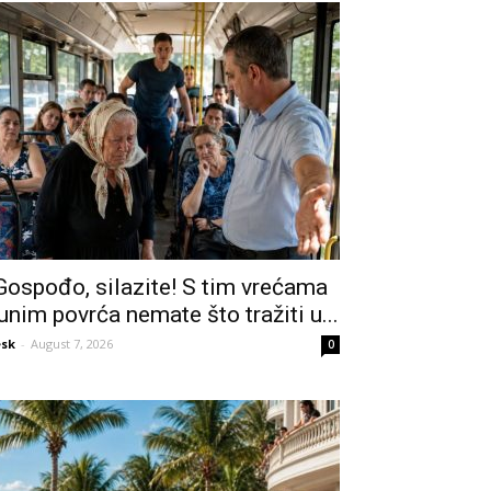
Gospođo, silazite! S tim vrećama
unim povrća nemate što tražiti u...
sk
-
August 7, 2026
0