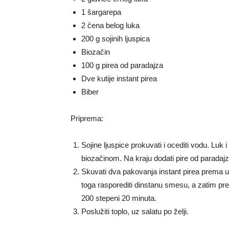
1 šargarepa
2 čena belog luka
200 g sojinih ljuspica
Biozačin
100 g pirea od paradajza
Dve kutije instant pirea
Biber
Priprema:
Sojine ljuspice prokuvati i ocediti vodu. Luk i
biozačinom. Na kraju dodati pire od paradajz
Skuvati dva pakovanja instant pirea prema upu
toga rasporediti dinstanu smesu, a zatim prel
200 stepeni 20 minuta.
Poslužiti toplo, uz salatu po želji.