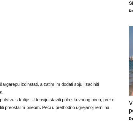
s
De
 šargarepu izdinstati, a zatim im dodati soju i začiniti
a.
tstvu s kutije. U tepsiju staviti pola skuvanog pirea, preko
V
iti preostalim pireom. Peći u prethodno ugrejanoj rerni na
p
De