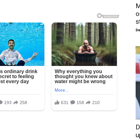
M
o
s
De
D
u