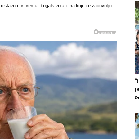
ostavnu pripremu i bogatstvo aroma koje će zadovoljiti
“
p
De