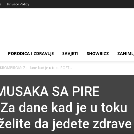
ja
Privacy Policy
PORODICA I ZDRAVLJE
SAVJETI
SHOWBIZZ
ZANIML
ROMPIROM: Za dane kad je u toku POST...
MUSAKA SA PIRE
a dane kad je u toku
želite da jedete zdrave