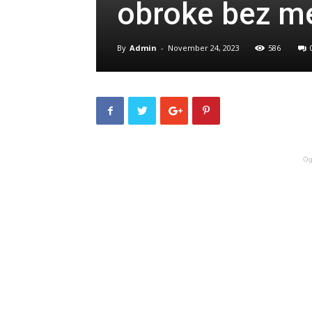
obroke bez m
By
Admin
-
November 24, 2023
586
Og