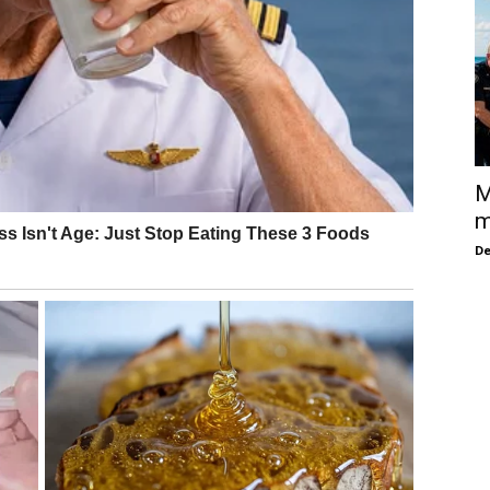
M
m
De