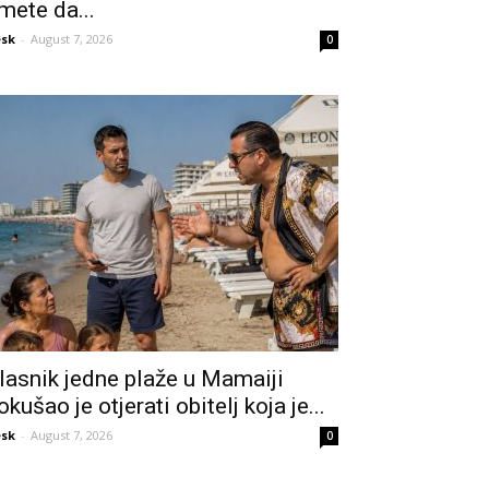
mete da...
sk
-
August 7, 2026
0
lasnik jedne plaže u Mamaiji
okušao je otjerati obitelj koja je...
sk
-
August 7, 2026
0