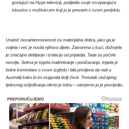
gostujući na Hype televiziji, podijelila svoje srceparajuće
iskustvo s muškarcem koji ju je prevario o svom porijeklu.
Unatoč nezainteresiranosti za materijalna dobra, jako ga je
voljela i već je nosila njihovo dijete. Zatvorena u kući, doživjela
je značajno debljanje i izolaciju od prijatelja. Tada su počele
nevolje. Selma je trpjela maltretiranje i ponižavanje, trpjela je
bolne komentare o svom izgledu i bila prisiljena da radi u
Australiji kako bi im osigurala bolji život. Trenutak slučajnog
tjelesnog ozljeđivanja otkrio je istinu – namjerno ju je povrijedio.