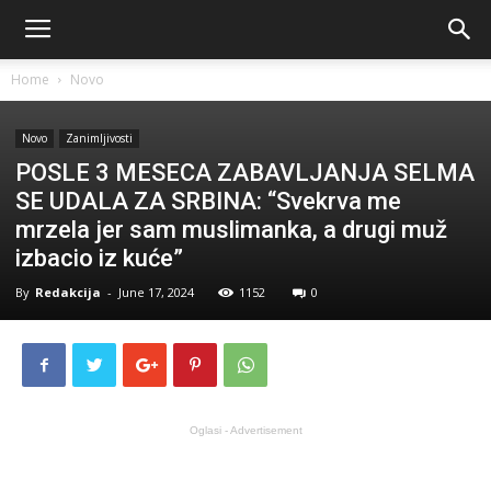
Home
Novo
Novo
Zanimljivosti
POSLE 3 MESECA ZABAVLJANJA SELMA
SE UDALA ZA SRBINA: “Svekrva me
mrzela jer sam muslimanka, a drugi muž
izbacio iz kuće”
By
Redakcija
-
June 17, 2024
1152
0
Oglasi - Advertisement