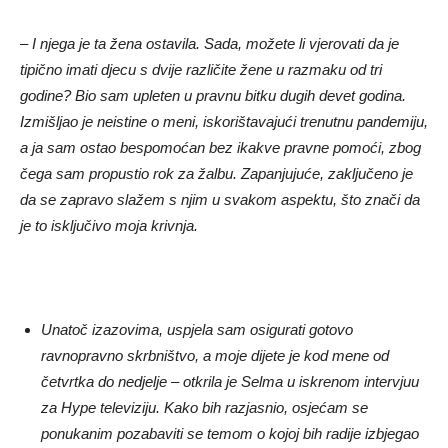
– I njega je ta žena ostavila. Sada, možete li vjerovati da je
tipično imati djecu s dvije različite žene u razmaku od tri
godine? Bio sam upleten u pravnu bitku dugih devet godina.
Izmišljao je neistine o meni, iskorištavajući trenutnu pandemiju,
a ja sam ostao bespomoćan bez ikakve pravne pomoći, zbog
čega sam propustio rok za žalbu. Zapanjujuće, zaključeno je
da se zapravo slažem s njim u svakom aspektu, što znači da
je to isključivo moja krivnja.
Unatoč izazovima, uspjela sam osigurati gotovo
ravnopravno skrbništvo, a moje dijete je kod mene od
četvrtka do nedjelje – otkrila je Selma u iskrenom intervjuu
za Hype televiziju. Kako bih razjasnio, osjećam se
ponukanim pozabaviti se temom o kojoj bih radije izbjegao