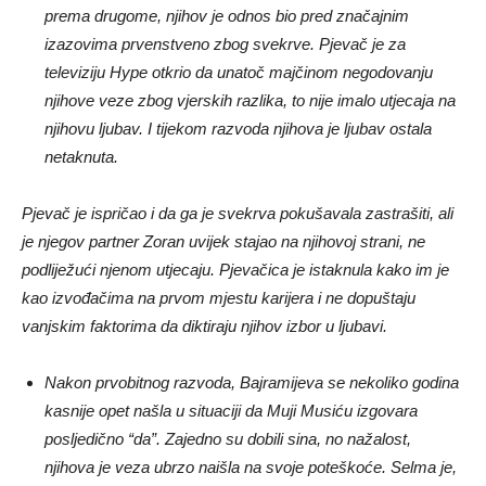
prema drugome, njihov je odnos bio pred značajnim
izazovima prvenstveno zbog svekrve. Pjevač je za
televiziju Hype otkrio da unatoč majčinom negodovanju
njihove veze zbog vjerskih razlika, to nije imalo utjecaja na
njihovu ljubav. I tijekom razvoda njihova je ljubav ostala
netaknuta.
Pjevač je ispričao i da ga je svekrva pokušavala zastrašiti, ali
je njegov partner Zoran uvijek stajao na njihovoj strani, ne
podliježući njenom utjecaju. Pjevačica je istaknula kako im je
kao izvođačima na prvom mjestu karijera i ne dopuštaju
vanjskim faktorima da diktiraju njihov izbor u ljubavi.
Nakon prvobitnog razvoda, Bajramijeva se nekoliko godina
kasnije opet našla u situaciji da Muji Musiću izgovara
posljedično “da”. Zajedno su dobili sina, no nažalost,
njihova je veza ubrzo naišla na svoje poteškoće. Selma je,