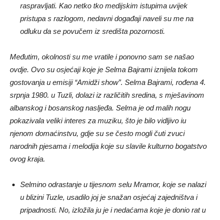
raspravljati. Kao netko tko medijskim istupima uvijek
pristupa s razlogom, nedavni događaji naveli su me na
odluku da se povučem iz središta pozornosti.
Međutim, okolnosti su me vratile i ponovno sam se našao
ovdje. Ovo su osjećaji koje je Selma Bajrami iznijela tokom
gostovanja u emisiji “Amidži show”. Selma Bajrami, rođena 4.
srpnja 1980. u Tuzli, dolazi iz različitih sredina, s mješavinom
albanskog i bosanskog nasljeđa. Selma je od malih nogu
pokazivala veliki interes za muziku, što je bilo vidljivo iu
njenom domaćinstvu, gdje su se često mogli čuti zvuci
narodnih pjesama i melodija koje su slavile kulturno bogatstvo
ovog kraja.
Selmino odrastanje u tijesnom selu Mramor, koje se nalazi
u blizini Tuzle, usadilo joj je snažan osjećaj zajedništva i
pripadnosti. No, izložila ju je i nedaćama koje je donio rat u