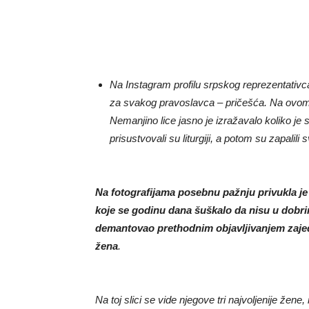
Na Instagram profilu srpskog reprezentativ
za svakog pravoslavca – pričešća. Na ovom b
Nemanjino lice jasno je izražavalo koliko je 
prisustvovali su liturgiji, a potom su zapalili
Na fotografijama posebnu pažnju privukla je
koje se godinu dana šuškalo da nisu u dobri
demantovao prethodnim objavljivanjem zajedn
žena
.
Na toj slici se vide njegove tri najvoljenije že