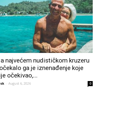
a najvećem nudističkom kruzeru
očekalo ga je iznenađenje koje
ije očekivao,...
sk
-
August 6, 2026
0