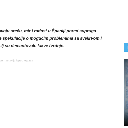
voju sreću, mir i radost u Španiji pored supruga
le spekulacije o mogućim problemima sa svekrvom i
lj su demantovale takve tvrdnje.
se nastavlja ispod oglasa