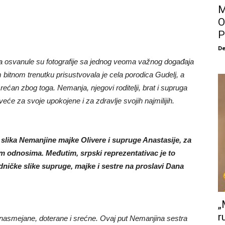
M
O
P
De
ca osvanule su fotografije sa jednog veoma važnog događaja
itnom trenutku prisustvovala je cela porodica Gudelj, a
srećan zbog toga. Nemanja, njegovi roditelji, brat i supruga
 sveće za svoje upokojene i za zdravlje svojih najmilijih.
 slika Nemanjine majke Olivere i supruge Anastasije, za
m odnosima. Međutim, srpski reprezentativac je to
ičke slike supruge, majke i sestre na proslavi Dana
„
r
ne, nasmejane, doterane i srećne. Ovaj put Nemanjina sestra