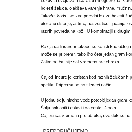
Lekovita svojstva lincure su mnogobrojna. Koren
bolesti želuca, olakšava varenje hrane, mučninu
Takođe, koristi se kao prirodni lek za bolesti žuč
otežano disanje, astmu, nesvesticu i jačanje krv
raznih povreda na koži. U kombinaciji s drugim le
Rakija sa lincurom takođe se koristi kao oblog 
može se pripremiti tako što ćete jedan gram koren
Zatim se čaj pije sat vremena pre obroka.
Čaj od lincure je koristan kod raznih želučanih
apetita. Priprema se na sledeći način:
U jednu šolju hladne vode potopiti jedan gram k
Šolju poklopiti i ostaviti da odstoji 4 sata.
Čaj piti sat vremena pre obroka, sve dok se ne 