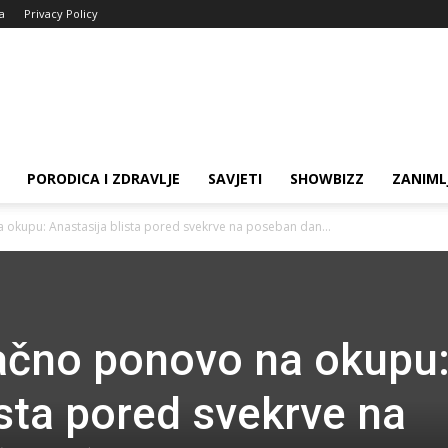
ja
Privacy Policy
PORODICA I ZDRAVLJE
SAVJETI
SHOWBIZZ
ZANIML
okupu: Anastasija blista pored svekrve na poseban dan...
ačno ponovo na okupu
ista pored svekrve na