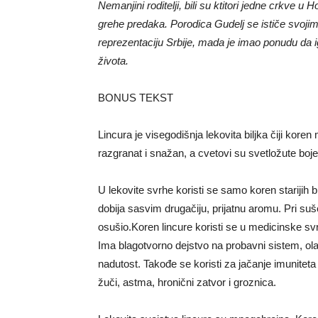
Nemanjini roditelji, bili su ktitori jedne crkve u H
grehe predaka. Porodica Gudelj se ističe svoji
reprezentaciju Srbije, mada je imao ponudu da i
života.
BONUS TEKST
Lincura je visegodišnja lekovita biljka čiji koren
razgranat i snažan, a cvetovi su svetložute boj
U lekovite svrhe koristi se samo koren starijih b
dobija sasvim drugačiju, prijatnu aromu. Pri suš
osušio.Koren lincure koristi se u medicinske s
Ima blagotvorno dejstvo na probavni sistem, ol
nadutost. Takođe se koristi za jačanje imuniteta i
žuči, astma, hronični zatvor i groznica.