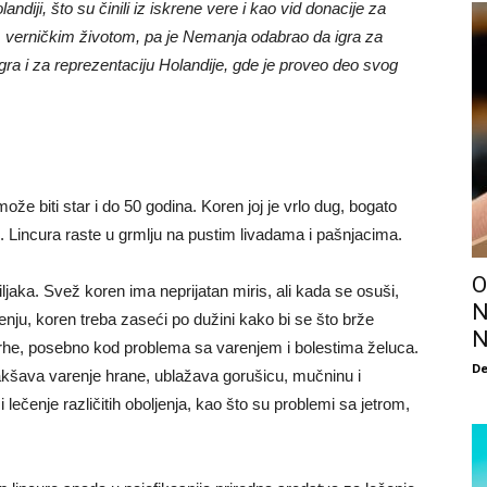
olandiji, što su činili iz iskrene vere i kao vid donacije za
m verničkim životom, pa je Nemanja odabrao da igra za
gra i za reprezentaciju Holandije, gde je proveo deo svog
 može biti star i do 50 godina. Koren joj je vrlo dug, bogato
e. Lincura raste u grmlju na pustim livadama i pašnjacima.
O
iljaka. Svež koren ima neprijatan miris, ali kada se osuši,
N
enju, koren treba zaseći po dužini kako bi se što brže
N
vrhe, posebno kod problema sa varenjem i bolestima želuca.
De
akšava varenje hrane, ublažava gorušicu, mučninu i
 lečenje različitih oboljenja, kao što su problemi sa jetrom,