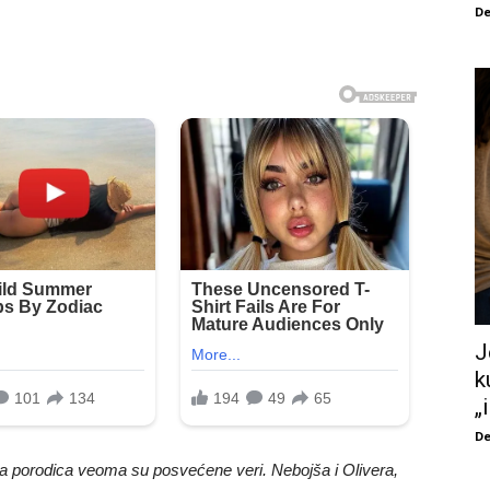
De
J
k
„
De
ina porodica veoma su posvećene veri. Nebojša i Olivera,