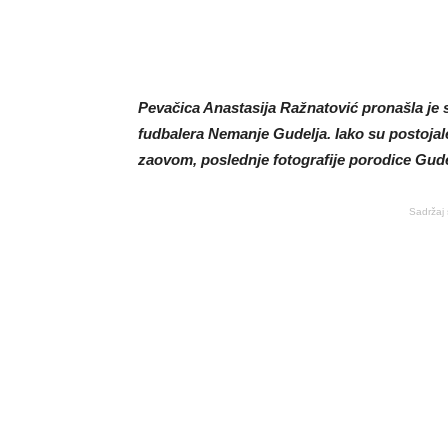
Pevačica Anastasija Ražnatović pronašla je s
fudbalera Nemanje Gudelja. Iako su postoja
zaovom, poslednje fotografije porodice Gude
Sadržaj 