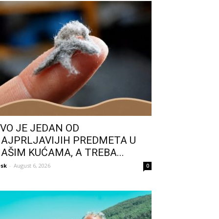
VO JE JEDAN OD
AJPRLJAVIJIH PREDMETA U
AŠIM KUĆAMA, A TREBA...
sk
-
August 6, 2026
0