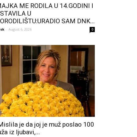
AJKA ME RODILA U 14.GODINI I
STAVILA U
ORODILIŠTU:URADIO SAM DNK...
sk
-
August 6, 2026
0
Mislila je da joj je muž poslao 100
uža iz ljubavi,...