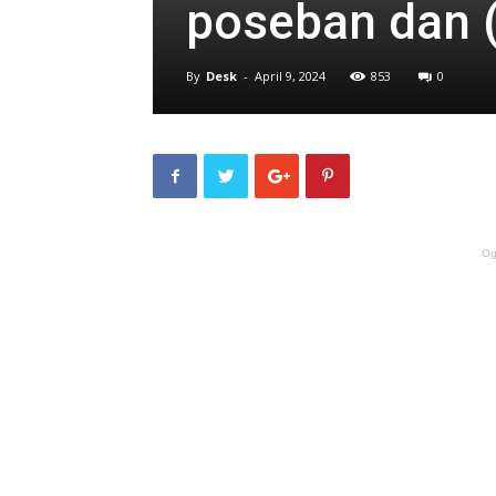
poseban dan (
By
Desk
-
April 9, 2024
853
0
Og