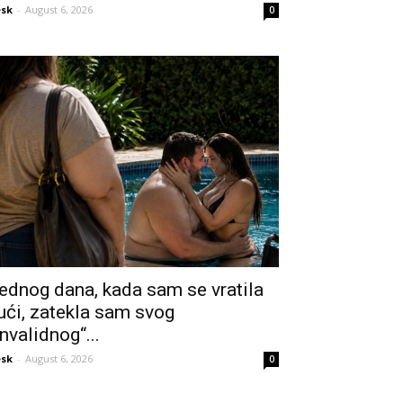
sk
-
August 6, 2026
0
ednog dana, kada sam se vratila
ući, zatekla sam svog
invalidnog“...
sk
-
August 6, 2026
0