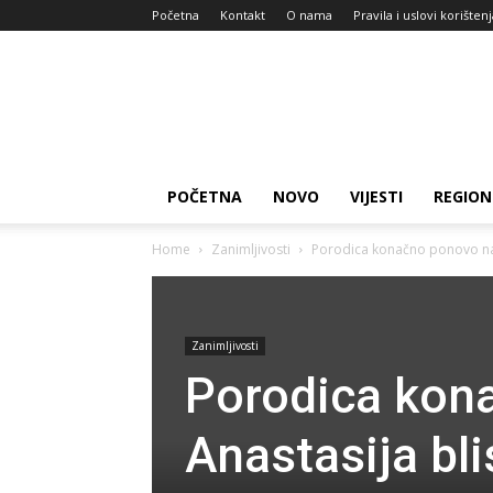
Početna
Kontakt
O nama
Pravila i uslovi korišten
Zdravlje
za
dan
POČETNA
NOVO
VIJESTI
REGION
Home
Zanimljivosti
Porodica konačno ponovo na 
Zanimljivosti
Porodica kon
Anastasija bl