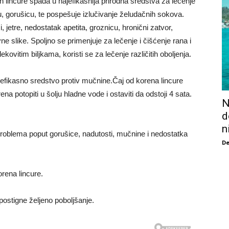
 lincure spada u najefikasnija prirodna sredstva za lečenje
, gorušicu, te pospešuje izlučivanje želudačnih sokova.
i, jetre, nedostatak apetita, groznicu, hronični zatvor,
ne slike. Spoljno se primenjuje za lečenje i čišćenje rana i
kovitim biljkama, koristi se za lečenje različitih oboljenja.
i efikasno sredstvo protiv mučnine.Čaj od korena lincure
a potopiti u šolju hladne vode i ostaviti da odstoji 4 sata.
N
d
n
 problema poput gorušice, nadutosti, mučnine i nedostatka
De
orena lincure.
postigne željeno poboljšanje.