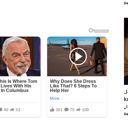
De
J
k
„
De