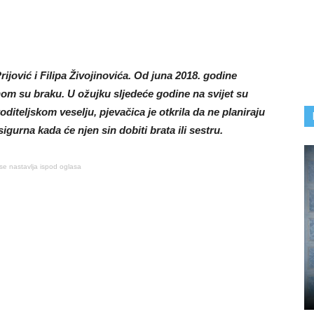
rijović i Filipa Živojinovića. Od juna 2018. godine
tnom su braku. U ožujku sljedeće godine na svijet su
diteljskom veselju, pjevačica je otkrila da ne planiraju
igurna kada će njen sin dobiti brata ili sestru.
se nastavlja ispod oglasa