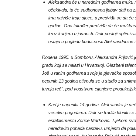
Aleksandra će u narednim godinama muku m
očekivala, ta će sudbonosna ljubav dati na z
ima najviše troje djece, a predviđa se da će s
godine. Ona također predviđa da će muškara
kroz karijeru u javnosti. Dok postoji optimi
ostaju u pogledu budućnosti Aleksandrinine i
Rođena 1995. u Somboru, Aleksandra Prijović j
gradu koji se nalazi u Hrvatskoj. Glazbeni talent
Još u ranim godinama svoje je pjevačke sposob
nepunih 13 godina otisnula se u studio za snima
tuvoja reč”, pod vodstvom cijenjene produkcij
Kad je napunila 14 godina, Aleksandra je već
veselim prigodama. Dok se trudila kloniti se
establišmentu Zorice Marković. Tijekom svog
neredovito pohađa nastavu, umjesto da polaž