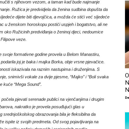
učiti s njihovom vezom, a taman kad bude najmanje
nanje. Ružica je predvidjela da ženina sudbina dopušta da
ljedeće dijete biti djevojčica, a možda će stići već sljedeće
c u ženskom horoskopu postići uspjeh i bogatstvo, ali ne
zam oko Ružicinih predviđanja o ženinoj djeci, nedoumice
 Filipove veze.
e svoje formativne godine provela u Belom Manastiru,
 podarila joj je baka i majka Borka, obje vrsne pjevačice.
nosti iskazivala na raznim nastupima i druženjima. S
O
nje, snimivši vokale za dvije pjesme, “Majko” i “Boli svaka
N
ske kuće “Mega Sound”.
N
De
 počela pjevati serenade publici na vjenčanjima i drugim
 barova, nakratko je provela posuđujući glas u
 srednjoškolskog obrazovanja bila je fleksibilna da
e ispite iz svojih predmeta. Od svog pojavljivanja na