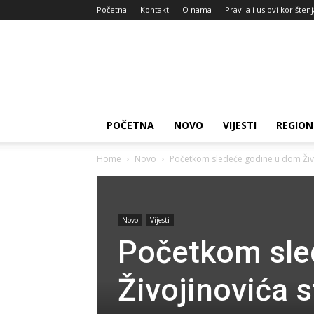
Početna
Kontakt
O nama
Pravila i uslovi korišten
Zdravlje
za
dan
POČETNA
NOVO
VIJESTI
REGION
Home
Novo
Početkom sledeće godine u dom Živoj
Novo
Vijesti
Početkom sle
Živojinovića s