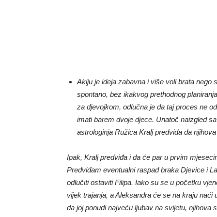
Akiju je ideja zabavna i više voli brata nego 
spontano, bez ikakvog prethodnog planiranja
za djevojkom, odlučna je da taj proces ne o
imati barem dvoje djece. Unatoč naizgled sav
astrologinja Ružica Kralj predviđa da njihova
Ipak, Kralj predviđa i da će par u prvim mjeseci
Predviđam eventualni raspad braka Djevice i La
odlučiti ostaviti Filipa. Iako su se u početku vje
vijek trajanja, a Aleksandra će se na kraju nać
da joj ponudi najveću ljubav na svijetu, njihov