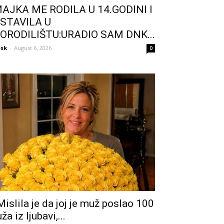
AJKA ME RODILA U 14.GODINI I
STAVILA U
ORODILIŠTU:URADIO SAM DNK...
sk
-
August 6, 2026
0
Mislila je da joj je muž poslao 100
uža iz ljubavi,...