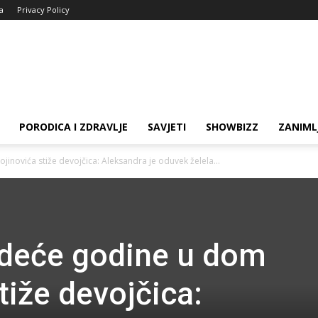
ja
Privacy Policy
PORODICA I ZDRAVLJE
SAVJETI
SHOWBIZZ
ZANIML
inovića stiže devojčica: Aleksandra je oduvek želela...
deće godine u dom
tiže devojčica: