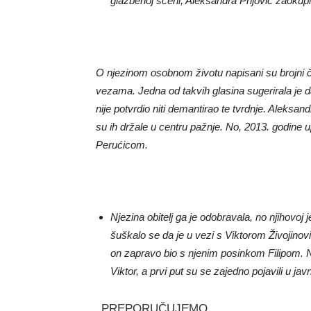
glazbenoj sceni, Aleksandra Prijović zaokupil
O njezinom osobnom životu napisani su brojni čl
vezama. Jedna od takvih glasina sugerirala je d
nije potvrdio niti demantirao te tvrdnje. Aleksand
su ih držale u centru pažnje. No, 2013. godine 
Perućicom.
Njezina obitelj ga je odobravala, no njihovo
šuškalo se da je u vezi s Viktorom Živojinov
on zapravo bio s njenim posinkom Filipom. Nj
Viktor, a prvi put su se zajedno pojavili u ja