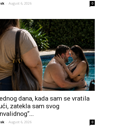
sk
-
August 6, 2026
0
ednog dana, kada sam se vratila
ući, zatekla sam svog
invalidnog“...
sk
-
August 6, 2026
0