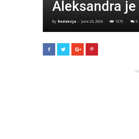
Aleksandra je
By
Redakcija
-
June 25, 2024
1273
0
Og