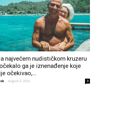
a najvećem nudističkom kruzeru
očekalo ga je iznenađenje koje
ije očekivao,...
sk
-
August 6, 2026
0