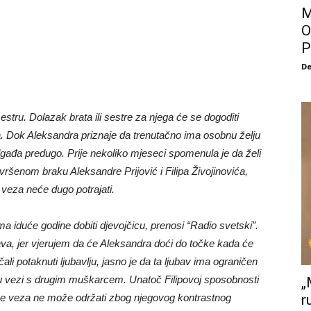
M
O
P
De
sestru. Dolazak brata ili sestre za njega će se dogoditi
. Dok Aleksandra priznaje da trenutačno ima osobnu želju
dgađa predugo. Prije nekoliko mjeseci spomenula je da želi
ršenom braku Aleksandre Prijović i Filipa Živojinovića,
 veza neće dugo potrajati.
ma iduće godine dobiti djevojčicu, prenosi “Radio svetski”.
va, jer vjerujem da će Aleksandra doći do točke kada će
nčali potaknuti ljubavlju, jasno je da ta ljubav ima ograničen
i u vezi s drugim muškarcem. Unatoč Filipovoj sposobnosti
„
a se veza ne može održati zbog njegovog kontrastnog
r