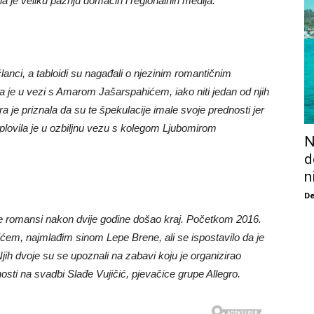
a je veliku pažnju domaćih i regionalnih medija.
anci, a tabloidi su nagađali o njezinim romantičnim
a je u vezi s Amarom Jašarspahićem, iako niti jedan od njih
ra je priznala da su te špekulacije imale svoje prednosti jer
uplovila je u ozbiljnu vezu s kolegom Ljubomirom
N
d
n
De
j je romansi nakon dvije godine došao kraj. Početkom 2016.
ićem, najmlađim sinom Lepe Brene, ali se ispostavilo da je
ih dvoje su se upoznali na zabavi koju je organizirao
vnosti na svadbi Slađe Vujičić, pjevačice grupe Allegro.