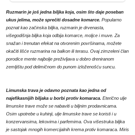
Ruzmarin je još jedna biljka koja, osim što daje poseban
ukus jelima, može sprečiti dosadne komarce.
Popularno
poznat kao začinska biljka, ruzmarin je drvenasta,
višegodišnja biljka koja odbija komarce, moljce i muve. Za
snažan i trenutan efekat na otvorenim površinama, možete
okačiti lišće ruzmarina na balkon ili terasu. Ovaj zimzeleni član
porodice mente najbolje preživljava u dobro dreniranom
zemljištu pod delimičnom do punom izloženošću suncu.
Limunska trava je odavno poznata kao jedna od
najefikasnijih biljaka u borbi protiv komaraca.
Eterično ulje
limunske trave može se nabaviti u biljnim prodavnicama.
Osim upotrebe u kuhinji, ulje limunske trave se koristi i u
konzervansima, lekovima i parfemima. Ova višestruka biljka
je sastojak mnogih komercijalnih krema protiv komaraca. Miris