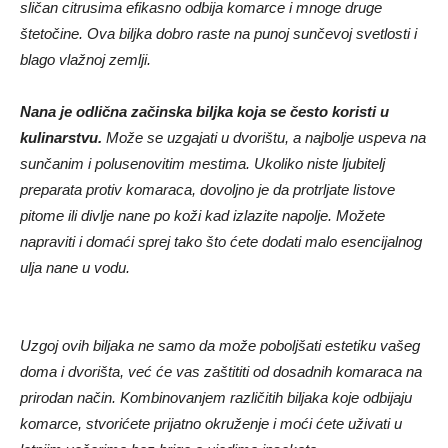
sličan citrusima efikasno odbija komarce i mnoge druge
štetočine. Ova biljka dobro raste na punoj sunčevoj svetlosti i
blago vlažnoj zemlji.
Nana je odlična začinska biljka koja se često koristi u
kulinarstvu.
Može se uzgajati u dvorištu, a najbolje uspeva na
sunčanim i polusenovitim mestima. Ukoliko niste ljubitelj
preparata protiv komaraca, dovoljno je da protrljate listove
pitome ili divlje nane po koži kad izlazite napolje. Možete
napraviti i domaći sprej tako što ćete dodati malo esencijalnog
ulja nane u vodu.
Uzgoj ovih biljaka ne samo da može poboljšati estetiku vašeg
doma i dvorišta, već će vas zaštititi od dosadnih komaraca na
prirodan način. Kombinovanjem različitih biljaka koje odbijaju
komarce, stvorićete prijatno okruženje i moći ćete uživati u