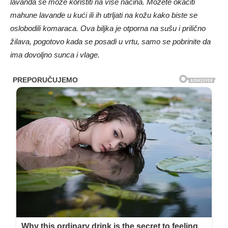
lavanda se može koristiti na više načina. Možete okačiti
mahune lavande u kući ili ih utrljati na kožu kako biste se
oslobodili komaraca. Ova biljka je otporna na sušu i prilično
žilava, pogotovo kada se posadi u vrtu, samo se pobrinite da
ima dovoljno sunca i vlage.