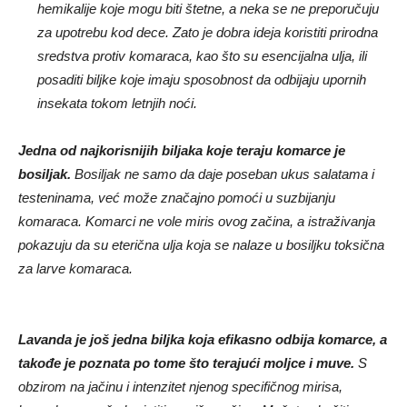
hemikalije koje mogu biti štetne, a neka se ne preporučuju
za upotrebu kod dece. Zato je dobra ideja koristiti prirodna
sredstva protiv komaraca, kao što su esencijalna ulja, ili
posaditi biljke koje imaju sposobnost da odbijaju upornih
insekata tokom letnjih noći.
Jedna od najkorisnijih biljaka koje teraju komarce je
bosiljak.
Bosiljak ne samo da daje poseban ukus salatama i
testeninama, već može značajno pomoći u suzbijanju
komaraca. Komarci ne vole miris ovog začina, a istraživanja
pokazuju da su eterična ulja koja se nalaze u bosiljku toksična
za larve komaraca.
Lavanda je još jedna biljka koja efikasno odbija komarce, a
takođe je poznata po tome što terajući moljce i muve.
S
obzirom na jačinu i intenzitet njenog specifičnog mirisa,