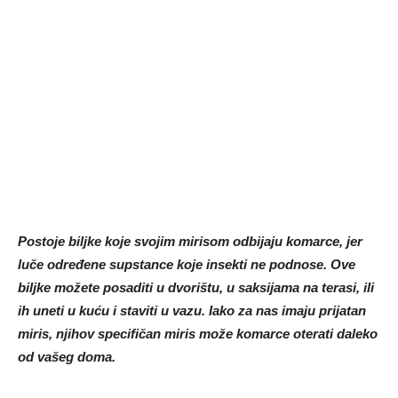
Postoje biljke koje svojim mirisom odbijaju komarce, jer
luče određene supstance koje insekti ne podnose. Ove
biljke možete posaditi u dvorištu, u saksijama na terasi, ili
ih uneti u kuću i staviti u vazu. Iako za nas imaju prijatan
miris, njihov specifičan miris može komarce oterati daleko
od vašeg doma.