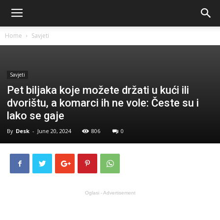
Home
Savjeti
Savjeti
Pet biljaka koje možete držati u kući ili
dvorištu, a komarci ih ne vole: Česte su i
lako se gaje
By
Desk
-
June 20, 2024
806
0
Oglasi - Advertisement