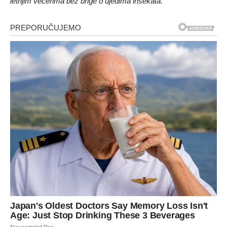
letnjim večerima bez brige o ujedima insekata.