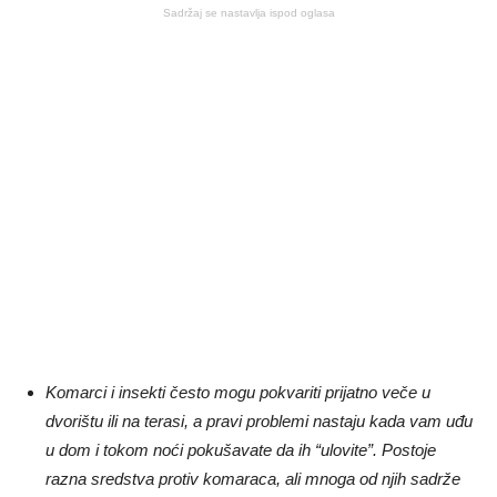
Sadržaj se nastavlja ispod oglasa
Komarci i insekti često mogu pokvariti prijatno veče u
dvorištu ili na terasi, a pravi problemi nastaju kada vam uđu
u dom i tokom noći pokušavate da ih “ulovite”. Postoje
razna sredstva protiv komaraca, ali mnoga od njih sadrže