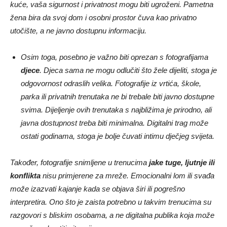
kuće, vaša sigurnost i privatnost mogu biti ugroženi. Pametna
žena bira da svoj dom i osobni prostor čuva kao privatno
utočište, a ne javno dostupnu informaciju.
Osim toga, posebno je važno biti oprezan s fotografijama
djece
. Djeca sama ne mogu odlučiti što žele dijeliti, stoga je
odgovornost odraslih velika. Fotografije iz vrtića, škole,
parka ili privatnih trenutaka ne bi trebale biti javno dostupne
svima. Dijeljenje ovih trenutaka s najbližima je prirodno, ali
javna dostupnost treba biti minimalna. Digitalni trag može
ostati godinama, stoga je bolje čuvati intimu dječjeg svijeta.
Također, fotografije snimljene u trenucima
jake tuge, ljutnje ili
konflikta
nisu primjerene za mreže. Emocionalni lom ili svađa
može izazvati kajanje kada se objava širi ili pogrešno
interpretira. Ono što je zaista potrebno u takvim trenucima su
razgovori s bliskim osobama, a ne digitalna publika koja može