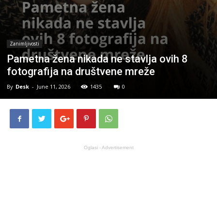
Zanimljivosti
Pametna žena nikada ne stavlja ovih 8
fotografija na društvene mreže
By
Desk
-
June 11, 2026
1435
0
Oglasi - Advertisement