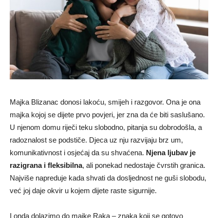
Majka Blizanac donosi lakoću, smijeh i razgovor. Ona je ona
majka kojoj se dijete prvo povjeri, jer zna da će biti saslušano.
U njenom domu riječi teku slobodno, pitanja su dobrodošla, a
radoznalost se podstiče. Djeca uz nju razvijaju brz um,
komunikativnost i osjećaj da su shvaćena.
Njena ljubav je
razigrana i fleksibilna
, ali ponekad nedostaje čvrstih granica.
Najviše napreduje kada shvati da dosljednost ne guši slobodu,
već joj daje okvir u kojem dijete raste sigurnije.
I onda dolazimo do majke Raka – znaka koji se gotovo