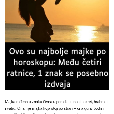
Majka rođena u znaku Ovna u porodicu unosi pokret, hrabrost
i vatru. Ona nije majka koja stoji po strani – ona gura, bodri i