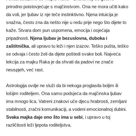
prirodno poistovjećuje s majčinstvom. Ona ne mora učiti kako
da voli, jer ljubav iz nje teče instinktivno. Njena intuicija je
snažna, često zna da nešto nije u redu prije nego što dijete to
kaže. Stvara dom pun uspomena, emocija i osjećaja
pripadnosti.
Njena ljubav je bezuslovna, duboka i
zaštitnička
, ali upravo tu leži i njen izazov. Teško pušta, teško
se odvaja i često želi da dijete poštedi svake boli. Najveća
lekcija za majku Raka je da shvati da padovi ne znače
neuspjeh, već rast.
Astrologija ovdje ne služi da bi nekoga proglasila boljim ili
lošijim roditeljem. Ona samo podsjeća da majčinska ljubav
ima mnogo lica. Vatreni znakovi uče djecu hrabrosti, zemljani
stabilnosti, zračni komunikaciji, a vodeni emocionalnoj dubini.
Svaka majka daje ono što ima u sebi
, i upravo u toj
različitosti leži ljepota roditeljstva.