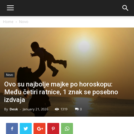
Home
Novo
Novo
Ovo su najbolje majke po horoskopu:
Među četiri ratnice, 1 znak se posebno
izdvaja
By
Desk
-
January 21, 2026
1319
0