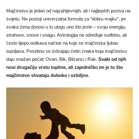
Majčinstvo je jedan od najzahtjevnijih, ali i najljepših poziva na
svijetu. Ne postoji univerzalna formula za “dobru majku”, jer
svaka žena donosi u tu ulogu ono što jeste – svoju energiju,
strahove, snove i snagu. Astrologija ne određuje sudbinu, ali
često lijepo oslikava načine na koje se majčinska ljubav
ispoljava. Posebno se izdvajaju četiri znaka koja majčinstvu
daju snažan pečat: Ovan, Bik, Blizanci i Rak.
Svaki od njih
nosi drugačiju vrstu topline, ali zajedničko im je to što
majčinstvo shvataju duboko i ozbiljno.