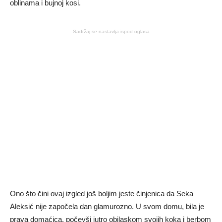
oblinama i bujnoj kosi.
Sadržaj se nastavlja ispod oglasa
Ono što čini ovaj izgled još boljim jeste činjenica da Seka
Aleksić nije započela dan glamurozno. U svom domu, bila je
prava domaćica, počevši jutro obilaskom svojih koka i berbom