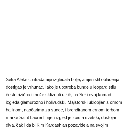
Seka Aleksić nikada nije izgledala bolje, a njen stil oblačenja
dostigao je vrhunac. Iako je upotreba bunde u leopard stilu
često rizična i može skliznuti u kič, na Seki ovaj komad
izgleda glamurozno i holivudski. Majstorski uklopljen s crnom
haljinom, naočarima za sunce, i brendiranom crnom torbom
marke Saint Laurent, njen izgled je zaista svetski, dostojan
diva, čak i da bi Kim Kardashian pozavidela na svojim