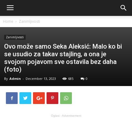
Home
Zanimljivosti
Zanimljivosti
Ovo može samo Seka Aleksić: Malo ko bi
se usudio za takav stajling, a ona je
svojom pojavom sve ostavila bez daha
(foto)
By
Admin
-
December 13, 2023
685
0
Oglasi - Advertisement