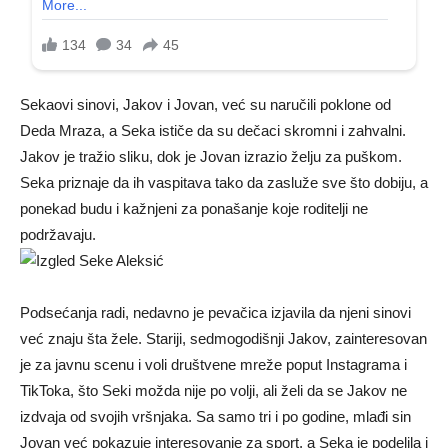
Sekaovi sinovi, Jakov i Jovan, već su naručili poklone od
Deda Mraza, a Seka ističe da su dečaci skromni i zahvalni.
Jakov je tražio sliku, dok je Jovan izrazio želju za puškom.
Seka priznaje da ih vaspitava tako da zasluže sve što dobiju, a
ponekad budu i kažnjeni za ponašanje koje roditelji ne
podržavaju.
Podsećanja radi, nedavno je pevačica izjavila da njeni sinovi
već znaju šta žele. Stariji, sedmogodišnji Jakov, zainteresovan
je za javnu scenu i voli društvene mreže poput Instagrama i
TikToka, što Seki možda nije po volji, ali želi da se Jakov ne
izdvaja od svojih vršnjaka. Sa samo tri i po godine, mlađi sin
Jovan već pokazuje interesovanje za sport, a Seka je podelila i