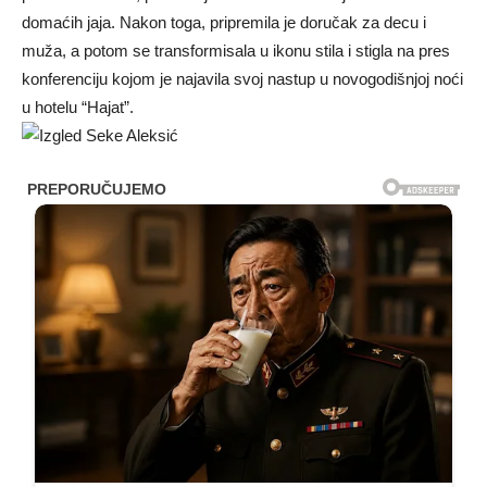
domaćih jaja. Nakon toga, pripremila je doručak za decu i
muža, a potom se transformisala u ikonu stila i stigla na pres
konferenciju kojom je najavila svoj nastup u novogodišnjoj noći
u hotelu “Hajat”.