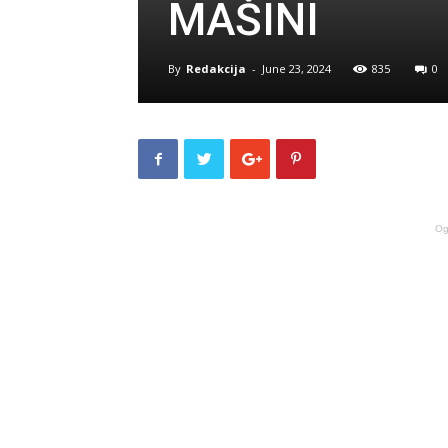
MAŠINI
By
Redakcija
-
June 23, 2024
835
0
Og