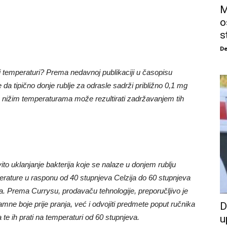
M
o
s
De
žoj temperaturi? Prema nedavnoj publikaciji u časopisu
da tipično donje rublje za odrasle sadrži približno 0,1 mg
e na nižim temperaturama može rezultirati zadržavanjem tih
vito uklanjanje bakterija koje se nalaze u donjem rublju
erature u rasponu od 40 stupnjeva Celzija do 60 stupnjeva
. Prema Currysu, prodavaču tehnologije, preporučljivo je
 tamne boje prije pranja, već i odvojiti predmete poput ručnika
D
ja te ih prati na temperaturi od 60 stupnjeva.
u