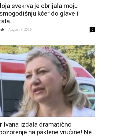
oja svekrva je obrijala moju
smogodišnju kćer do glave i
tala...
sk
-
August 7, 2026
0
r Ivana izdala dramatično
pozorenje na paklene vrućine! Ne