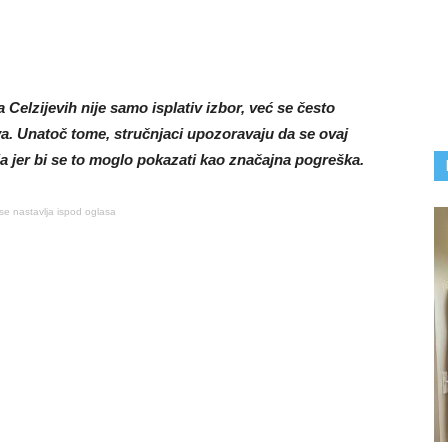
Celzijevih nije samo isplativ izbor, već se često
iva. Unatoč tome, stručnjaci upozoravaju da se ovaj
ja jer bi se to moglo pokazati kao značajna pogreška.
se nastavlja ispod oglasa