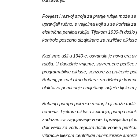
održavanju.
Povijest i razvoj stroja za pranje rublja može s
upravljali ručno, s valjcima koji su se koristili 
električna perilica rublja. Tijekom 1930-ih došlo
kontrole posebno dizajnirane za različite cikluse
Kad smo ušli u 1940-e, osvanula je nova era uvo
rublja. U današnje vrijeme, suvremene perilice 
programabilne cikluse, senzore za praćenje pot
Bubanj, poznat i kao košara, središnja je kompon
olakšava pomicanje i miješanje odjeće tijekom 
Bubanj i pumpu pokreće motor, koji može radi
remena. Tijekom ciklusa ispiranja, pumpa učinkov
zadužen za zagrijavanje vode. Upravljačka ploča
dok ventil za vodu regulira dotok vode u perili
vibracije tijekom centrifuge minimizirane amorti