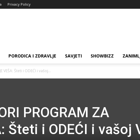
ja
Privacy Policy
PORODICA I ZDRAVLJE
SAVJETI
SHOWBIZZ
ZANIML
ŠA: Šteti i ODEĆI i vašoj...
ORI PROGRAM ZA
Šteti i ODEĆI i vašoj