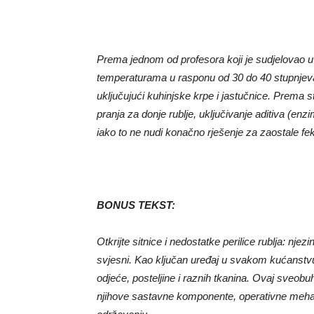
Prema jednom od profesora koji je sudjelovao u st
temperaturama u rasponu od 30 do 40 stupnjeva u
uključujući kuhinjske krpe i jastučnice. Prema s
pranja za donje rublje, uključivanje aditiva (enzim
iako to ne nudi konačno rješenje za zaostale fek
BONUS TEKST:
Otkrijte sitnice i nedostatke perilice rublja: njezi
svjesni. Kao ključan uređaj u svakom kućanstvu,
odjeće, posteljine i raznih tkanina. Ovaj sveobuhv
njihove sastavne komponente, operativne mehan