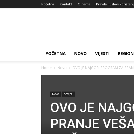
Početna
Kontakt
O nama
Pravila i uslovi korišten
Zdravlje
za
dan
POČETNA
NOVO
VIJESTI
REGION
Home
Novo
OVO JE NAJGORI PROGRAM ZA PRANJE VE
Novo
Savjeti
OVO JE NAJG
PRANJE VEŠA: 