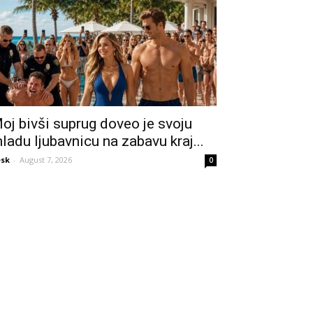
oj bivši suprug doveo je svoju
ladu ljubavnicu na zabavu kraj...
sk
-
August 7, 2026
0