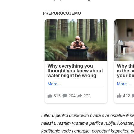
Filter u perilici učinkovito hvata sve ostatke il
nalazi u raznim vrstama perilica rublja. Korište
korištenje vode i energije, povećani kapacitet, 