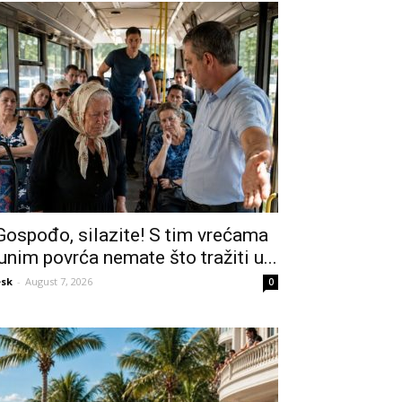
Gospođo, silazite! S tim vrećama
unim povrća nemate što tražiti u...
sk
-
August 7, 2026
0