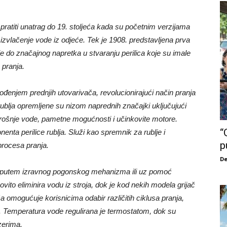
e pratiti unatrag do 19. stoljeća kada su početnim verzijama
za izvlačenje vode iz odjeće. Tek je 1908. predstavljena prva
 je do značajnog napretka u stvaranju perilica koje su imale
 pranja.
đenjem prednjih utovarivača, revolucionirajući način pranja
rublja opremljene su nizom naprednih značajki uključujući
rošnje vode, pametne mogućnosti i učinkovite motore.
“
enta perilice rublja. Služi kao spremnik za rublje i
p
procesa pranja.
De
ti putem izravnog pogonskog mehanizma ili uz pomoć
ito eliminira vodu iz stroja, dok je kod nekih modela grijač
 omogućuje korisnicima odabir različitih ciklusa pranja,
cu. Temperatura vode regulirana je termostatom, dok su
zerima.