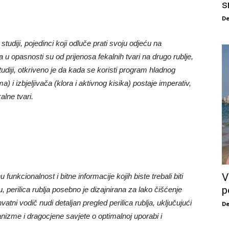
s
De
udiji, pojedinci koji odluče prati svoju odjeću na
 opasnosti su od prijenosa fekalnih tvari na drugo rublje,
tudiji, otkriveno je da kada se koristi program hladnog
a) i izbjeljivača (klora i aktivnog kisika) postaje imperativ,
alne tvari.
V
nu funkcionalnost i bitne informacije kojih biste trebali biti
p
 perilica rublja posebno je dizajnirana za lako čišćenje
atni vodič nudi detaljan pregled perilica rublja, uključujući
De
izme i dragocjene savjete o optimalnoj uporabi i