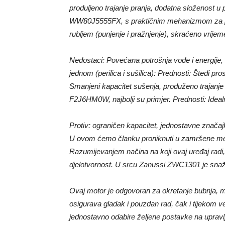
produljeno trajanje pranja, dodatna složenost u 
WW80J5555FX, s praktičnim mehanizmom za pun
rubljem (punjenje i pražnjenje), skraćeno vrijeme
Nedostaci: Povećana potrošnja vode i energije,
jednom (perilica i sušilica): Prednosti: Štedi pro
Smanjeni kapacitet sušenja, produženo trajanje 
F2J6HM0W, najbolji su primjer. Prednosti: Idea
Protiv: ograničen kapacitet, jednostavne značaj
U ovom ćemo članku proniknuti u zamršene me
Razumijevanjem načina na koji ovaj uređaj radi,
djelotvornost. U srcu Zanussi ZWC1301 je snaža
Ovaj motor je odgovoran za okretanje bubnja, m
osigurava gladak i pouzdan rad, čak i tijekom ve
jednostavno odabire željene postavke na upravl