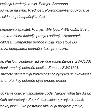
punjenju i vađenju rublja. Primjer: Samsung
jenje na vrhu. Prednosti: Pojednostavljeno rukovanje
 ciklusa, pristupačniji trošak.
 smanjeni kapacitet. Primjer: Whirlpool AWE 6515. Sve u
stor, kombinira funkcije pranja i sušenja. Nedostaci:
ciklusa. Kompaktne perilice rublja, kao što je LG
lno za kompaktna područja, lako prenosivo.
ke. Naslov: Unutarnji rad perilice rublja Zanussi ZWC1301
hanizme koji pokreću perilicu Zanussi ZWC1301.
 možete steći dublju zahvalnost za njegovu učinkovitost i
n motor koji pokreće cijeli proces pranja.
ućkanje odjeće i ispuštanje vode. Njegov robustan dizajn
likih opterećenja. Za početak ciklusa pranja, korisnik
jačkoj ploči. Ove postavke uključuju program pranja,