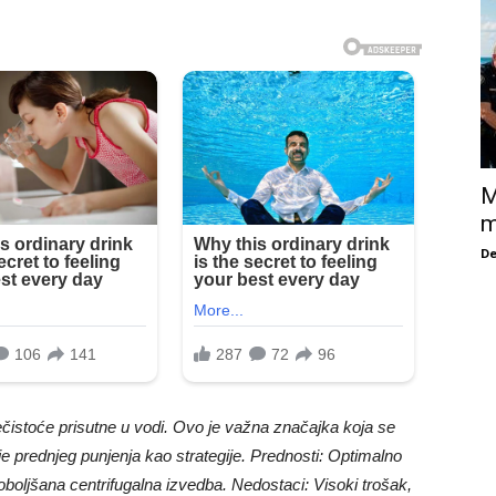
M
m
De
i nečistoće prisutne u vodi. Ovo je važna značajka koja se
nje prednjeg punjenja kao strategije. Prednosti: Optimalno
poboljšana centrifugalna izvedba. Nedostaci: Visoki trošak,