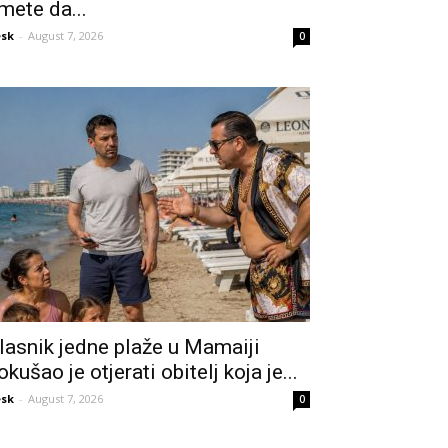
mete da...
sk
-
August 7, 2026
0
lasnik jedne plaže u Mamaiji
okušao je otjerati obitelj koja je...
sk
-
August 7, 2026
0