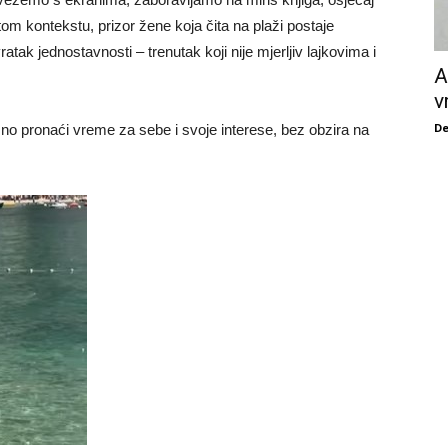
tom kontekstu, prizor žene koja čita na plaži postaje
ak jednostavnosti – trenutak koji nije mjerljiv lajkovima i
A
v
De
žno pronaći vreme za sebe i svoje interese, bez obzira na