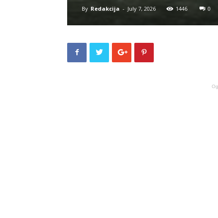
By
Redakcija
-
July 7, 2026
1446
0
Og