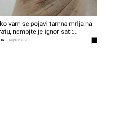
ko vam se pojavi tamna mrlja na
ratu, nemojte je ignorisati:...
sk
-
August 6, 2026
0