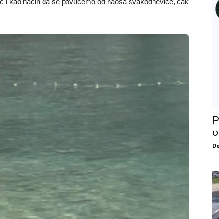
već i kao način da se povučemo od haosa svakodnevice, čak
P
o
De