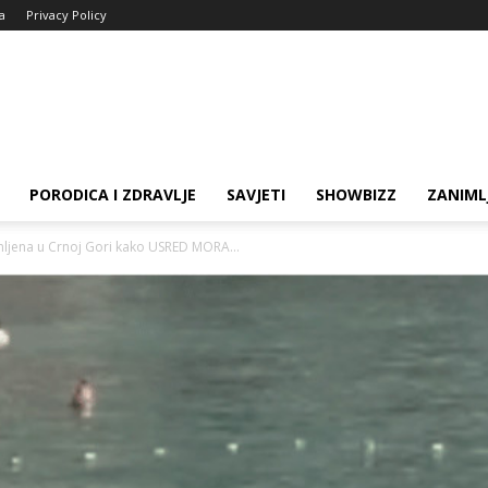
ja
Privacy Policy
PORODICA I ZDRAVLJE
SAVJETI
SHOWBIZZ
ZANIML
imljena u Crnoj Gori kako USRED MORA...