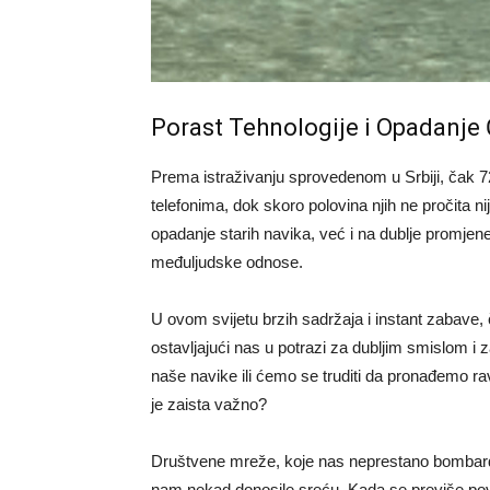
Porast Tehnologije i Opadanje 
Prema istraživanju sprovedenom u Srbiji, čak 7
telefonima, dok skoro polovina njih ne pročita 
opadanje starih navika, već i na dublje promjene 
međuljudske odnose.
U ovom svijetu brzih sadržaja i instant zabave, 
ostavljajući nas u potrazi za dubljim smislom i 
naše navike ili ćemo se truditi da pronađemo 
je zaista važno?
Društvene mreže, koje nas neprestano bombardu
nam nekad donosile sreću. Kada se previše pov