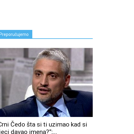
Preporučujemo
Crni Čedo šta si ti uzimao kad si
jeci davao imena?”:...