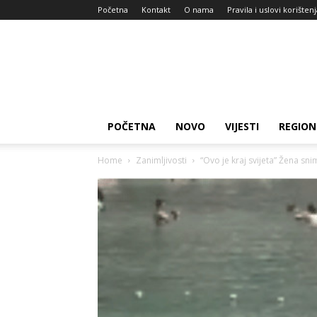
Početna
Kontakt
O nama
Pravila i uslovi korišten
Zdravlje
za
dan
POČETNA
NOVO
VIJESTI
REGION
Home
Zanimljivosti
“Ovo je kraj svijeta” Žena sn