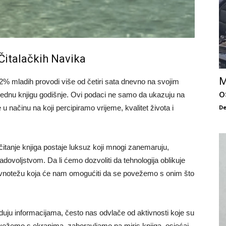
Čitalačkih Navika
M
2% mladih provodi više od četiri sata dnevno na svojim
o
nijednu knjigu godišnje. Ovi podaci ne samo da ukazuju na
De
u načinu na koji percipiramo vrijeme, kvalitet života i
čitanje knjiga postaje luksuz koji mnogi zanemaruju,
zadovoljstvom. Da li ćemo dozvoliti da tehnologija oblikuje
ravnotežu koja će nam omogućiti da se povežemo s onim što
ju informacijama, često nas odvlače od aktivnosti koje su
ežemo s ekranima, zaboravljamo na miris knjiga, osjećaj