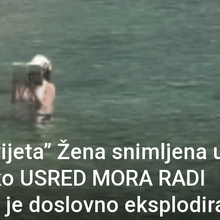
vijeta” Žena snimljena 
ako USRED MORA RADI
t je doslovno eksplodir