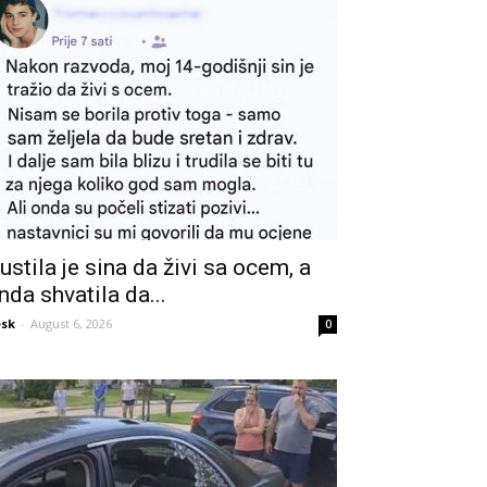
ustila je sina da živi sa ocem, a
nda shvatila da...
sk
-
August 6, 2026
0