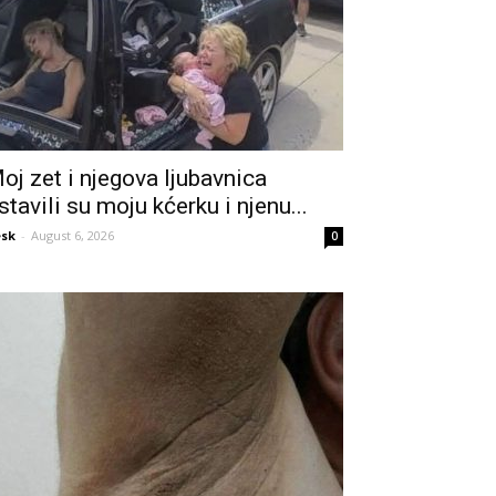
oj zet i njegova ljubavnica
stavili su moju kćerku i njenu...
sk
-
August 6, 2026
0