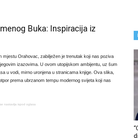
menog Buka: Inspiracija iz
mjestu Orahovac, zabilježen je trenutak koji nas poziva
 njegovim izazovima. U ovom utopijskom ambijentu, uz šum
pasa u vodi, mirno uronjena u stranicama knjige. Ova slika,
 otpor prema ubrzanom tempu modernog svijeta koji nas
se nastavlja ispod oglasa
“
d