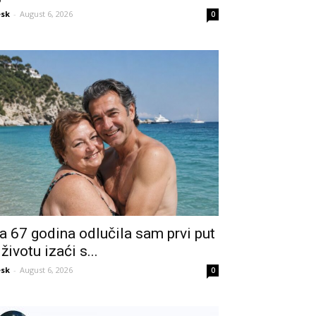
sk
-
August 6, 2026
0
a 67 godina odlučila sam prvi put
 životu izaći s...
sk
-
August 6, 2026
0