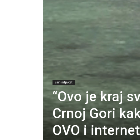
Zanimljivosti
“Ovo je kraj s
Crnoj Gori k
OVO i interne