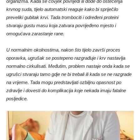
organizma. Kada se čovjek povrijedi ili dođe do oštećenja
krvnog suda, tijelo automatski reaguje kako bi spriječilo
preveliki gubitak krvi. Tada trombociti i određeni proteini
stvaraju gustu masu koja zatvara povrijeđeno mjesto i
omogućava zarastanje rane.
U normalnim okolnostima, nakon što tijelo završi proces
oporavka, ugrušak se postepeno razgrađuje i krv nastavlja
normalno cirkulisati. Međutim, problem nastaje onda kada se
ugrušci stvaraju tamo gdje ne bi trebali ili kada se ne razgrade
na vrijeme. Tada mogu predstavljati ozbiljnu opasnost po
zdravlje i dovesti do komplikacija koje nekada imaju fatalne
posljedice.