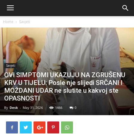
Home
Savjeti
Savjeti
OVI SIMPTOMI UKAZUJU NA ZGRUŠENU
KRV U TIJELU: Posle nje slijedi SRČANI I
MOŽDANI UDAR ne slutite u kakvoj ste
OPASNOSTI
By
Desk
-
May 31, 2026
1466
0