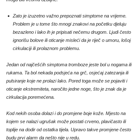
Zato je izuzetno važno prepoznati simptome na vrijeme.
Problem je u tome što mnogi znakovi na početku djeluju
bezazleno i lako ih je pripisati nečemu drugom. Ljudi često
ignorišu bolove ili oticanje misleći da je riječ o umoru, lošoj
cirkulaciji ili prolaznom problemu.
Jedan od najčešćih simptoma tromboze jeste bol u nogama ili
rukama. Ta bol nekada podsjeća na grč, osjećaj zatezanja ili
pulsiranje koje ne prolazi lako. Pored toga može se pojaviti i
oticanje ekstremiteta, naročito jedne noge, što je znak da je
cirkulacija poremećena.
Kod nekih osoba dolazi i do promjene boje kože. Mjesto na
kojem se nalazi ugrušak može postati crveno, plavičasto ili
toplije na dodir od ostatka tijela. Upravo takve promjene često
budu prvi alarm da nešto nije u redu.