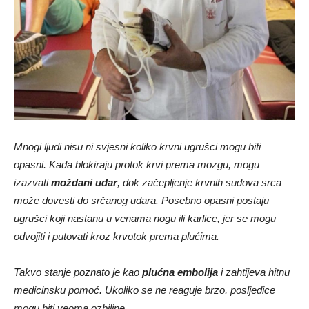
Mnogi ljudi nisu ni svjesni koliko krvni ugrušci mogu biti
opasni. Kada blokiraju protok krvi prema mozgu, mogu
izazvati
moždani udar
, dok začepljenje krvnih sudova srca
može dovesti do srčanog udara. Posebno opasni postaju
ugrušci koji nastanu u venama nogu ili karlice, jer se mogu
odvojiti i putovati kroz krvotok prema plućima.
Takvo stanje poznato je kao
plućna embolija
i zahtijeva hitnu
medicinsku pomoć. Ukoliko se ne reaguje brzo, posljedice
mogu biti veoma ozbiljne.