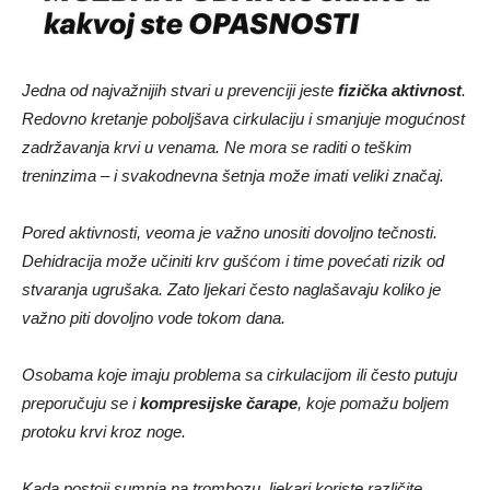
Jedna od najvažnijih stvari u prevenciji jeste
fizička aktivnost
.
Redovno kretanje poboljšava cirkulaciju i smanjuje mogućnost
zadržavanja krvi u venama. Ne mora se raditi o teškim
treninzima – i svakodnevna šetnja može imati veliki značaj.
Pored aktivnosti, veoma je važno unositi dovoljno tečnosti.
Dehidracija može učiniti krv gušćom i time povećati rizik od
stvaranja ugrušaka. Zato ljekari često naglašavaju koliko je
važno piti dovoljno vode tokom dana.
Osobama koje imaju problema sa cirkulacijom ili često putuju
preporučuju se i
kompresijske čarape
, koje pomažu boljem
protoku krvi kroz noge.
Kada postoji sumnja na trombozu, ljekari koriste različite