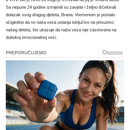
Sa nepune 24 godine izmijenili su zavjete i željno iščekivali
dolazak svog dragog djeteta, Brana. Vremenom je postalo
očigledno da se naša veza oslanja isključivo na prisustvo
našeg deteta, što ukazuje da naša veza nije zasnovana na
dubokoj emocionalnoj vezi.