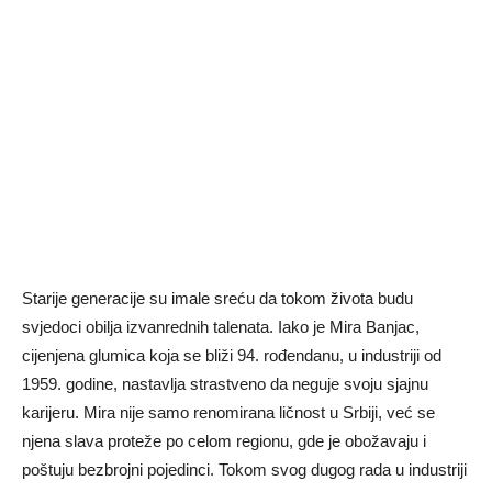
Starije generacije su imale sreću da tokom života budu
svjedoci obilja izvanrednih talenata. Iako je Mira Banjac,
cijenjena glumica koja se bliži 94. rođendanu, u industriji od
1959. godine, nastavlja strastveno da neguje svoju sjajnu
karijeru. Mira nije samo renomirana ličnost u Srbiji, već se
njena slava proteže po celom regionu, gde je obožavaju i
poštuju bezbrojni pojedinci. Tokom svog dugog rada u industriji