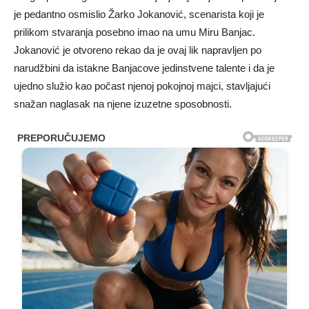
je pedantno osmislio Žarko Jokanović, scenarista koji je
prilikom stvaranja posebno imao na umu Miru Banjac.
Jokanović je otvoreno rekao da je ovaj lik napravljen po
narudžbini da istakne Banjacove jedinstvene talente i da je
ujedno služio kao počast njenoj pokojnoj majci, stavljajući
snažan naglasak na njene izuzetne sposobnosti.