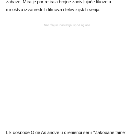
zabave, Mira je portretirala brojne zadivljujuće likove u
mnoštvu izvanrednih filmova i televizijskih serija.
Sadržaj se nastavlja ispod oglasa
Lik gospođe Olge Aslanove u cijenjenoj seriji “Zakopane tajne”