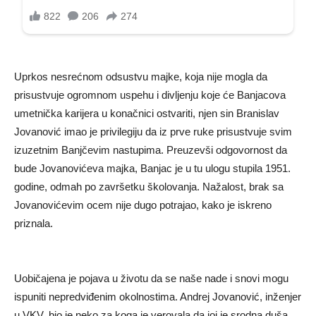
Uprkos nesrećnom odsustvu majke, koja nije mogla da
prisustvuje ogromnom uspehu i divljenju koje će Banjacova
umetnička karijera u konačnici ostvariti, njen sin Branislav
Jovanović imao je privilegiju da iz prve ruke prisustvuje svim
izuzetnim Banjčevim nastupima. Preuzevši odgovornost da
bude Jovanovićeva majka, Banjac je u tu ulogu stupila 1951.
godine, odmah po završetku školovanja. Nažalost, brak sa
Jovanovićevim ocem nije dugo potrajao, kako je iskreno
priznala.
Uobičajena je pojava u životu da se naše nade i snovi mogu
ispuniti nepredviđenim okolnostima. Andrej Jovanović, inženjer
u VKV, bio je neko za koga je verovala da joj je srodna duša.