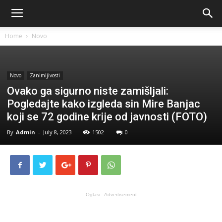
Home
Novo
Novo
Zanimljivosti
Ovako ga sigurno niste zamišljali:
Pogledajte kako izgleda sin Mire Banjac
koji se 72 godine krije od javnosti (FOTO)
By
Admin
-
July 8, 2023
1502
0
Oglasi - Advertisement