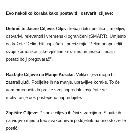
Evo nekoliko koraka kako postaviti i ostvariti ciljeve:
Definišite Jasne Ciljeve
: Ciljevi trebaju biti specifični, mjerljivi,
ostvarivi, relevantni i vremenski ograničeni (SMART). Umjesto
da kažete “želim biti uspješan”, precizirajte “želim unaprijediti
svoje komunikacijske vještine kroz šestomjesečni tečaj i
postati bolji pregovarač”.
Razbijte Ciljeve na Manje Korake:
Veliki ciljevi mogu biti
zastrašujući. Podijelite ih na manje, upravljive korake. To će
vam omogućiti da pratite svoj napredak i osjećate se
motiviranije dok postepeno napredujete.
Zapišite Ciljeve
: Pisanje ciljeva ih čini stvarnijima. Stavite ih
na vidljivo mjesto kao svakodnevni podsjetnik na ono što želite
postići.