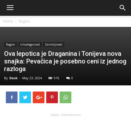
Home
Region
Region
Uncategorized
Zanimljivosti
Ova lepotica je Draganina i Tonijeva nova
snajka: Pevačica je posebno ceni iz jednog
razloga
By
Desk
-
May 23, 2024
976
0
Oglasi - Advertisement