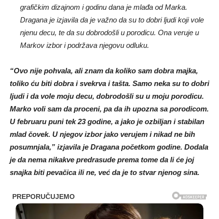
grafičkim dizajnom i godinu dana je mlađa od Marka.
Dragana je izjavila da je važno da su to dobri ljudi koji vole
njenu decu, te da su dobrodošli u porodicu. Ona veruje u
Markov izbor i podržava njegovu odluku.
“Ovo nije pohvala, ali znam da koliko sam dobra majka,
toliko ću biti dobra i svekrva i tašta. Samo neka su to dobri
ljudi i da vole moju decu, dobrodošli su u moju porodicu.
Marko voli sam da proceni, pa da ih upozna sa porodicom.
U februaru puni tek 23 godine, a jako je ozbiljan i stabilan
mlad čovek. U njegov izbor jako verujem i nikad ne bih
posumnjala,” izjavila je Dragana početkom godine. Dodala
je da nema nikakve predrasude prema tome da li će joj
snajka biti pevačica ili ne, već da je to stvar njenog sina.