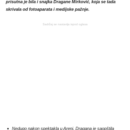
prisutna je bila i snajka Dragane Mirković, koja se tada
skrivala od fotoaparata i medijske pažnje.
Sadržaj se nastavlja ispod oglasa
Nedugo nakon spektakla u Areni, Dragana je saopštila