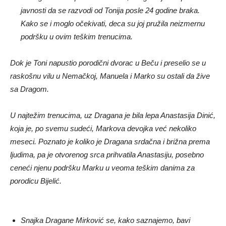
javnosti da se razvodi od Tonija posle 24 godine braka.
Kako se i moglo očekivati, deca su joj pružila neizmernu
podršku u ovim teškim trenucima.
Dok je Toni napustio porodični dvorac u Beču i preselio se u
raskošnu vilu u Nemačkoj, Manuela i Marko su ostali da žive
sa Dragom.
U najtežim trenucima, uz Dragana je bila lepa Anastasija Dinić,
koja je, po svemu sudeći, Markova devojka već nekoliko
meseci. Poznato je koliko je Dragana srdačna i brižna prema
ljudima, pa je otvorenog srca prihvatila Anastasiju, posebno
ceneći njenu podršku Marku u veoma teškim danima za
porodicu Bijelić.
Snajka Dragane Mirković se, kako saznajemo, bavi