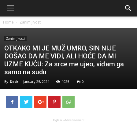
Home
Zanimljivosti
Zanimljivosti
OTKAKO MI JE MUŽ UMRO, SIN NIJE
DOŠAO DA ME VIDI, ALI HOĆE DA MI
UZME KUĆU: Za srce me ujeo, viđam ga
samo na sudu
By
Desk
-
January 25, 2024
1025
0
Oglasi - Advertisement