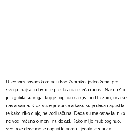
U jednom bosanskom selu kod Zvornika, jedna žena, pre
svega majka, odavno je prestala da oseća radost. Nakon što
je izgubila supruga, koji je poginuo na njivi pod frezom, ona se
našla sama. Kroz suze je ispričala kako su je deca napustila,
te kako niko o njoj ne vodi računa.”Deca su me ostavila, niko
ne vodi računa o meni, niti dolazi. Kako mi je muž poginuo,
sve troje dece me je napustilo samu”, jecala je starica.