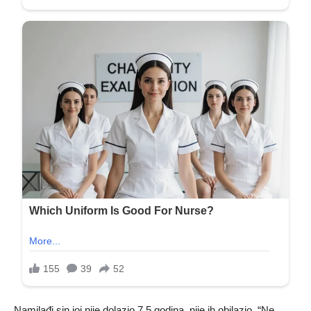
Namjlađi sin joj nije dolazio 7,5 godina, nije ih obilazio. “Ne