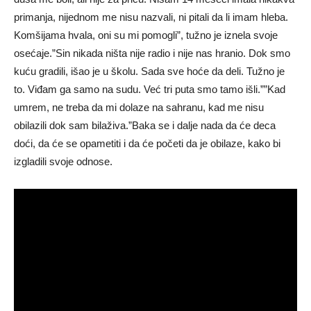
primanja, nijednom me nisu nazvali, ni pitali da li imam hleba.
Komšijama hvala, oni su mi pomogli”, tužno je iznela svoje
osećaje.”Sin nikada ništa nije radio i nije nas hranio. Dok smo
kuću gradili, išao je u školu. Sada sve hoće da deli. Tužno je
to. Viđam ga samo na sudu. Već tri puta smo tamo išli.””Kad
umrem, ne treba da mi dolaze na sahranu, kad me nisu
obilazili dok sam bilaživa.”Baka se i dalje nada da će deca
doći, da će se opametiti i da će početi da je obilaze, kako bi
izgladili svoje odnose.