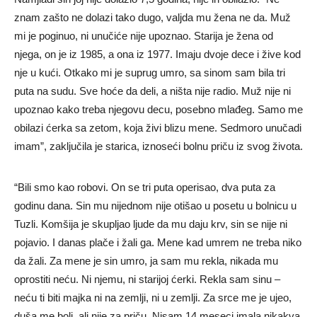
znam zašto ne dolazi tako dugo, valjda mu žena ne da. Muž
mi je poginuo, ni unučiće nije upoznao. Starija je žena od
njega, on je iz 1985, a ona iz 1977. Imaju dvoje dece i žive kod
nje u kući. Otkako mi je suprug umro, sa sinom sam bila tri
puta na sudu. Sve hoće da deli, a ništa nije radio. Muž nije ni
upoznao kako treba njegovu decu, posebno mlađeg. Samo me
obilazi ćerka sa zetom, koja živi blizu mene. Sedmoro unučadi
imam”, zaključila je starica, iznoseći bolnu priču iz svog života.
“Bili smo kao robovi. On se tri puta operisao, dva puta za
godinu dana. Sin mu nijednom nije otišao u posetu u bolnicu u
Tuzli. Komšija je skupljao ljude da mu daju krv, sin se nije ni
pojavio. I danas plače i žali ga. Mene kad umrem ne treba niko
da žali. Za mene je sin umro, ja sam mu rekla, nikada mu
oprostiti neću. Ni njemu, ni starijoj ćerki. Rekla sam sinu –
neću ti biti majka ni na zemlji, ni u zemlji. Za srce me je ujeo,
duša me boli, ali nije za priču. Nisam 14 meseci imala nikakva