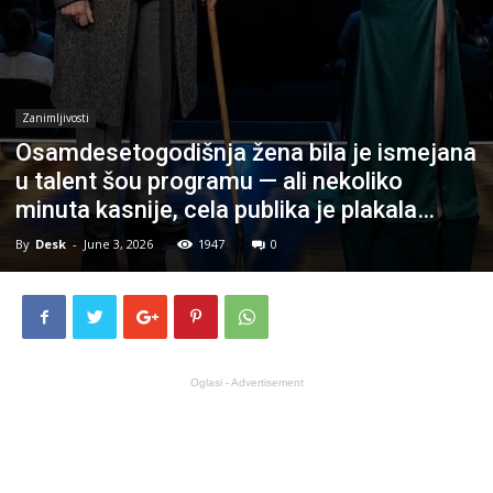
Zanimljivosti
Osamdesetogodišnja žena bila je ismejana
u talent šou programu — ali nekoliko
minuta kasnije, cela publika je plakala…
By
Desk
-
June 3, 2026
1947
0
Oglasi - Advertisement