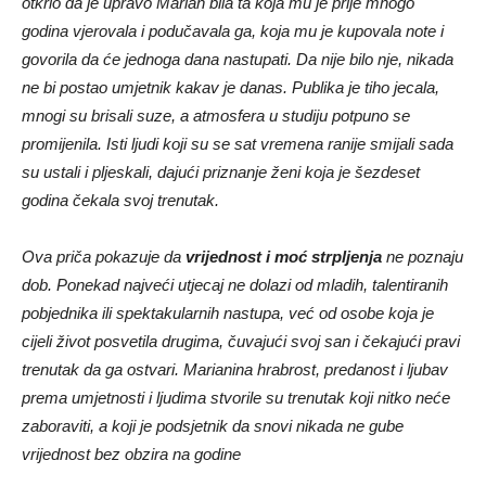
otkrio da je upravo Marian bila ta koja mu je prije mnogo
godina vjerovala i podučavala ga, koja mu je kupovala note i
govorila da će jednoga dana nastupati. Da nije bilo nje, nikada
ne bi postao umjetnik kakav je danas. Publika je tiho jecala,
mnogi su brisali suze, a atmosfera u studiju potpuno se
promijenila. Isti ljudi koji su se sat vremena ranije smijali sada
su ustali i pljeskali, dajući priznanje ženi koja je šezdeset
godina čekala svoj trenutak.
Ova priča pokazuje da
vrijednost i moć strpljenja
ne poznaju
dob. Ponekad najveći utjecaj ne dolazi od mladih, talentiranih
pobjednika ili spektakularnih nastupa, već od osobe koja je
cijeli život posvetila drugima, čuvajući svoj san i čekajući pravi
trenutak da ga ostvari. Marianina hrabrost, predanost i ljubav
prema umjetnosti i ljudima stvorile su trenutak koji nitko neće
zaboraviti, a koji je podsjetnik da snovi nikada ne gube
vrijednost bez obzira na godine