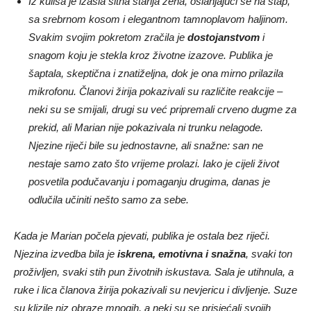
Iz kulisa je izašla sitna starija žena, oslanjajući se na štap,
sa srebrnom kosom i elegantnom tamnoplavom haljinom.
Svakim svojim pokretom zračila je
dostojanstvom
i
snagom koju je stekla kroz životne izazove. Publika je
šaptala, skeptična i znatiželjna, dok je ona mirno prilazila
mikrofonu. Članovi žirija pokazivali su različite reakcije –
neki su se smijali, drugi su već pripremali crveno dugme za
prekid, ali Marian nije pokazivala ni trunku nelagode.
Njezine riječi bile su jednostavne, ali snažne: san ne
nestaje samo zato što vrijeme prolazi. Iako je cijeli život
posvetila podučavanju i pomaganju drugima, danas je
odlučila učiniti nešto samo za sebe.
Kada je Marian počela pjevati, publika je ostala bez riječi.
Njezina izvedba bila je
iskrena, emotivna i snažna
, svaki ton
proživljen, svaki stih pun životnih iskustava. Sala je utihnula, a
ruke i lica članova žirija pokazivali su nevjericu i divljenje. Suze
su klizile niz obraze mnogih, a neki su se prisjećali svojih