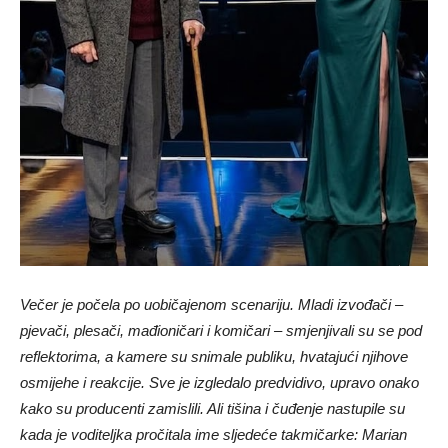
Večer je počela po uobičajenom scenariju. Mladi izvođači –
pjevači, plesači, mađioničari i komičari – smjenjivali su se pod
reflektorima, a kamere su snimale publiku, hvatajući njihove
osmijehe i reakcije. Sve je izgledalo predvidivo, upravo onako
kako su producenti zamislili. Ali tišina i čuđenje nastupile su
kada je voditeljka pročitala ime sljedeće takmičarke: Marian