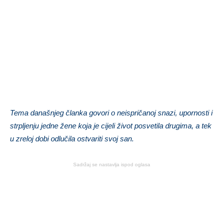
Tema današnjeg članka govori o neispričanoj snazi, upornosti i
strpljenju jedne žene koja je cijeli život posvetila drugima, a tek
u zreloj dobi odlučila ostvariti svoj san.
Sadržaj se nastavlja ispod oglasa