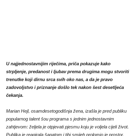
U najjednostavnijim riječima, priča pokazuje kako
strpljenje, predanost i ljubav prema drugima mogu stvoriti
trenutke koji dirnu srca svih oko nas, a da je pravo
zadovoljstvo i priznanje došlo tek nakon šest desetljeća
čekanja.
Marian Hejl, osamdesetogodišnja žena, izašla je pred publiku
popularnog talent šou programa s jednim jednostavnim
zahtjevom: željela je otpjevati pjesmu koju je voljela cijeli život.
Publika je reagirala šapatom i tihi smijeh prolomio je prostor,