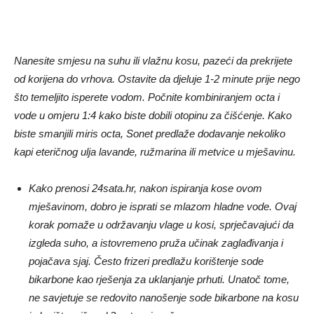
Nanesite smjesu na suhu ili vlažnu kosu, pazeći da prekrijete
od korijena do vrhova. Ostavite da djeluje 1-2 minute prije nego
što temeljito isperete vodom. Počnite kombiniranjem octa i
vode u omjeru 1:4 kako biste dobili otopinu za čišćenje. Kako
biste smanjili miris octa, Sonet predlaže dodavanje nekoliko
kapi eteričnog ulja lavande, ružmarina ili metvice u mješavinu.
Kako prenosi 24sata.hr, nakon ispiranja kose ovom
mješavinom, dobro je isprati se mlazom hladne vode. Ovaj
korak pomaže u održavanju vlage u kosi, sprječavajući da
izgleda suho, a istovremeno pruža učinak zaglađivanja i
pojačava sjaj. Često frizeri predlažu korištenje sode
bikarbone kao rješenja za uklanjanje prhuti. Unatoč tome,
ne savjetuje se redovito nanošenje sode bikarbone na kosu