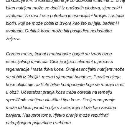
cirkulacije krvi u vlasištu jedna je od dobrobiti vitamina E. Ovaj
bitan nutrijent može se dobiti iz orašastih plodova, sjemenki i
avokada. Za rast kose potreban je esencijalni hranjivi sastojak
biotin, koji se može dobiti iz izvora kao što su jaja, bademi i
avokado. Gubitak kose može biti posljedica nedostatka
željeza.
Crveno meso, špinat i mahunarke bogati su izvori ovog
esencijalnog minerala. Cink je ključni element u procesu
regeneracije i rasta tkiva kose. Ovaj esencijalni nutrijent može
se dobiti iz školjki, mesa i sjemenki bundeve. Pravilna njega
kose uključuje različite bitne komponente koje se moraju uzeti
u obzir. Učestalost pranja kose treba odrediti na temelju
specifičnih zahtjeva vlasišta i tipa kose. Pretjerano pranje
može ukloniti prirodna ulja s kose, koja služe kao zaštitna
barijera. Nasuprot tome, rijetko pranje može rezultirati
nakupljanjem prljavštine i sebuma.