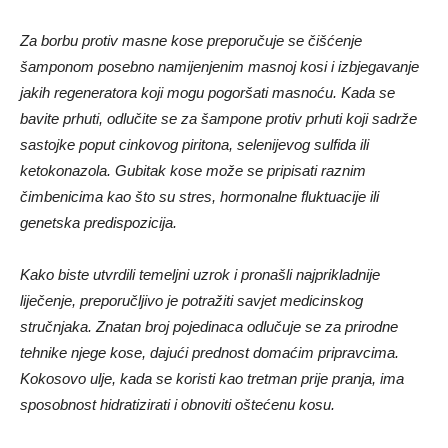
Za borbu protiv masne kose preporučuje se čišćenje
šamponom posebno namijenjenim masnoj kosi i izbjegavanje
jakih regeneratora koji mogu pogoršati masnoću. Kada se
bavite prhuti, odlučite se za šampone protiv prhuti koji sadrže
sastojke poput cinkovog piritona, selenijevog sulfida ili
ketokonazola. Gubitak kose može se pripisati raznim
čimbenicima kao što su stres, hormonalne fluktuacije ili
genetska predispozicija.
Kako biste utvrdili temeljni uzrok i pronašli najprikladnije
liječenje, preporučljivo je potražiti savjet medicinskog
stručnjaka. Znatan broj pojedinaca odlučuje se za prirodne
tehnike njege kose, dajući prednost domaćim pripravcima.
Kokosovo ulje, kada se koristi kao tretman prije pranja, ima
sposobnost hidratizirati i obnoviti oštećenu kosu.