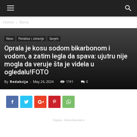
Home
Novo
Novo
Porodica i zdravlje
Savjeti
Oprala je kosu sodom bikarbonom i
vodom, a zatim legla da spava: ujutru nije
mogla da veruje šta je videla u
ogledalu!FOTO
By
Redakcija
-
May 26, 2024
1191
0
Oglasi - Advertisement