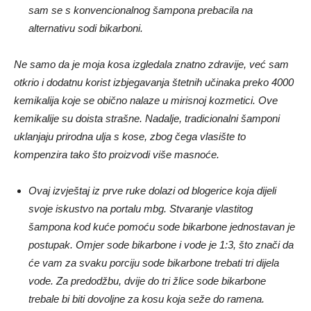
sam se s konvencionalnog šampona prebacila na
alternativu sodi bikarboni.
Ne samo da je moja kosa izgledala znatno zdravije, već sam
otkrio i dodatnu korist izbjegavanja štetnih učinaka preko 4000
kemikalija koje se obično nalaze u mirisnoj kozmetici. Ove
kemikalije su doista strašne. Nadalje, tradicionalni šamponi
uklanjaju prirodna ulja s kose, zbog čega vlasište to
kompenzira tako što proizvodi više masnoće.
Ovaj izvještaj iz prve ruke dolazi od blogerice koja dijeli
svoje iskustvo na portalu mbg. Stvaranje vlastitog
šampona kod kuće pomoću sode bikarbone jednostavan je
postupak. Omjer sode bikarbone i vode je 1:3, što znači da
će vam za svaku porciju sode bikarbone trebati tri dijela
vode. Za predodžbu, dvije do tri žlice sode bikarbone
trebale bi biti dovoljne za kosu koja seže do ramena.