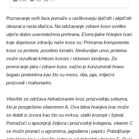
Poznavanje ovih faza pomaže u razlikovanju tipičnih i atipičnih
obrazaca rasta dlačica. Na održavanje zdrave kose uvelike
utječe dobro uravnotežena prehrana. Esencijalne hranjive tvari
koje doprinose zdravlju naše kose su: Primarna komponenta
kose su proteini, posebno keratin. Nedovoljan unos proteina
može rezultirati krhkom kosom i sklonom lomljenju. Za
promicanje jake i zdrave kose, važno je konzumirati hranu
bogatu proteinima kao što su meso, riba, jaja, mliječni
proizvodi i mahunarke.
Vlasište se održava hidratiziranim kroz proizvodnju sebuma,
što je pospješeno vitaminom A. Ova bitna hranjiva tvar može
se dobiti iz izvora kao što su mrkva, slatki krumpir i špinat.
Pomažući u apsorpciji željeza i proizvodnji kolagena, vitamin C
se može pronaći u agrumima, jagodama i paprici. Poboljšanje