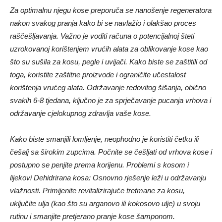
Za optimalnu njegu kose preporuča se nanošenje regeneratora
nakon svakog pranja kako bi se navlažio i olakšao proces
raščešljavanja. Važno je voditi računa o potencijalnoj šteti
uzrokovanoj korištenjem vrućih alata za oblikovanje kose kao
što su sušila za kosu, pegle i uvijači. Kako biste se zaštitili od
toga, koristite zaštitne proizvode i ograničite učestalost
korištenja vrućeg alata. Održavanje redovitog šišanja, obično
svakih 6-8 tjedana, ključno je za sprječavanje pucanja vrhova i
održavanje cjelokupnog zdravlja vaše kose.
Kako biste smanjili lomljenje, neophodno je koristiti četku ili
češalj sa širokim zupcima. Počnite se češljati od vrhova kose i
postupno se penjite prema korijenu. Problemi s kosom i
lijekovi Dehidrirana kosa: Osnovno rješenje leži u održavanju
vlažnosti. Primijenite revitalizirajuće tretmane za kosu,
uključite ulja (kao što su arganovo ili kokosovo ulje) u svoju
rutinu i smanjite pretjerano pranje kose šamponom.