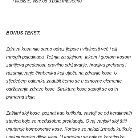
i vlasište, više od 3 puta mjesečno.
BONUS TEKST:
Zdrava kosa nije samo odraz ljepote i vitalnosti već i cilj
mnogih pojedinaca. Težnja za sjajnom, jakom i gustom kosom
zahtijeva predanost, pravilno održavanje, hranjivu prehranu i
razumijevanje čimbenika koji utječu na zdravlje kose. U
sljedećem odlomku zadubit ćemo se u osnovne elemente
održavanja zdrave kose. Struktura kose sastoji se od tri
primarna sloja.
Zaštitni sloj kose, poznat kao kutikula, sastoji se od keratinskih
stanica koje se međusobno preklapaju. Ovaj vanjski sloj štiti
unutarnje komponente kose. Korteks se nalazi između kutikule
i najunutarnjeg dijela vlasi. U korteksu se nalaze keratinska