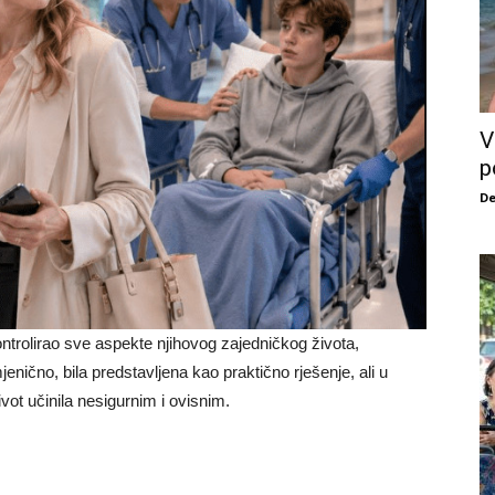
V
p
De
ontrolirao sve aspekte njihovog zajedničkog života,
mjenično, bila predstavljena kao praktično rješenje, ali u
život učinila nesigurnim i ovisnim.