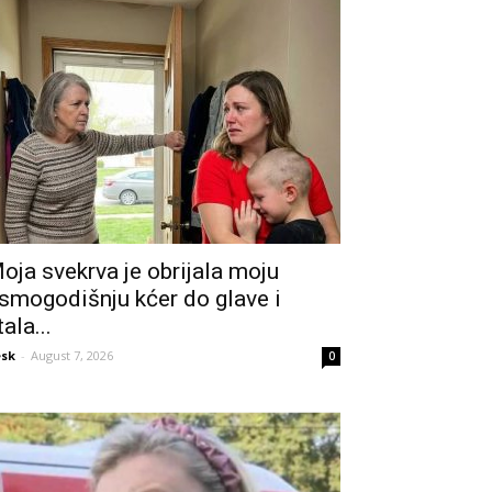
oja svekrva je obrijala moju
smogodišnju kćer do glave i
tala...
sk
-
August 7, 2026
0