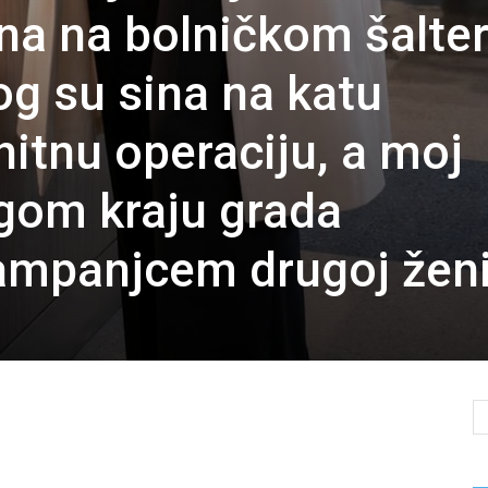
ena na bolničkom šalte
og su sina na katu
hitnu operaciju, a moj
gom kraju grada
ampanjcem drugoj ženi