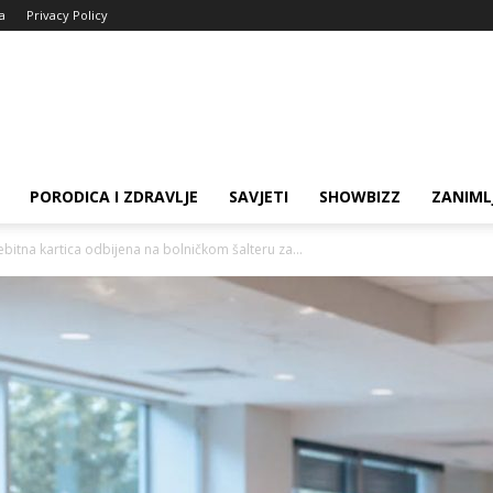
ja
Privacy Policy
PORODICA I ZDRAVLJE
SAVJETI
SHOWBIZZ
ZANIML
bitna kartica odbijena na bolničkom šalteru za...