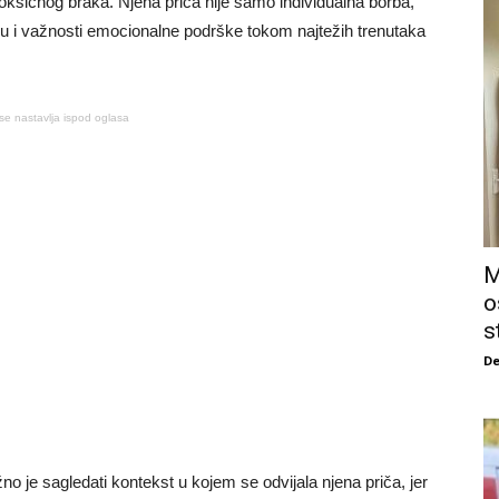
toksičnog braka. Njena priča nije samo individualna borba,
ju i važnosti emocionalne podrške tokom najtežih trenutaka
se nastavlja ispod oglasa
M
o
s
De
o je sagledati kontekst u kojem se odvijala njena priča, jer