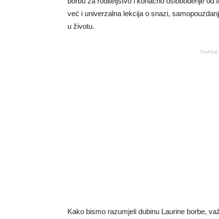
borbu za roditeljstvo i konačno oslobođenje od 
već i univerzalna lekcija o snazi, samopouzdan
u životu.
Sadržaj 
Kako bismo razumjeli dubinu Laurine borbe, važn