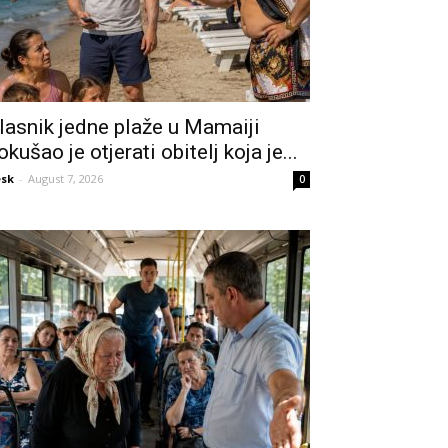
lasnik jedne plaže u Mamaiji
okušao je otjerati obitelj koja je...
sk
-
August 7, 2026
0