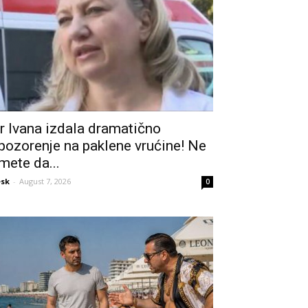
r Ivana izdala dramatično
pozorenje na paklene vrućine! Ne
mete da...
sk
-
August 7, 2026
0