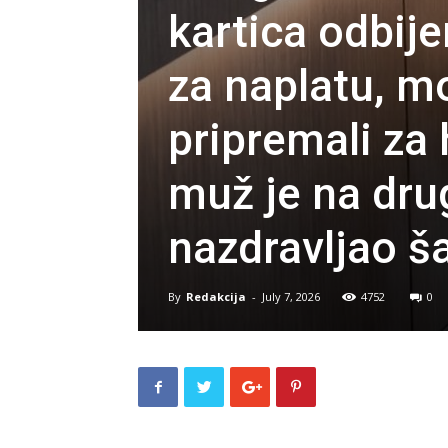
kartica odbij
za naplatu, m
pripremali za 
muž je na dru
nazdravljao š
By
Redakcija
-
July 7, 2026
4752
0