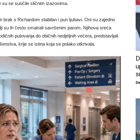
 su se suočile sličnim izazovima.
n brak s Richardom stabilan i pun ljubavi. Oni su zajedno
telji su ih često smatrali savršenim parom. Njihova sreća
odičnih putovanja do običnih nedjeljnih večera, predstavljali
enstva, krije se istina koja se polako otkrivala.
D
u
s
De