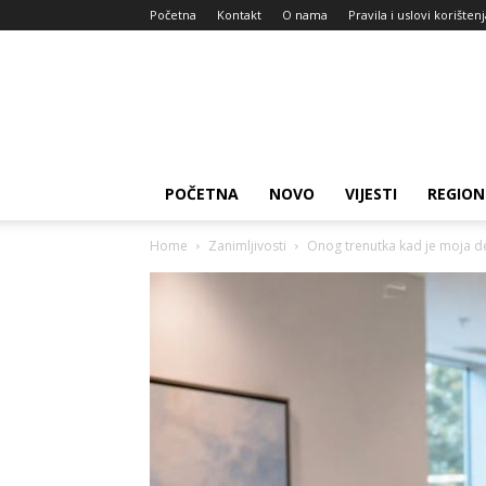
Početna
Kontakt
O nama
Pravila i uslovi korišten
Zdravlje
za
dan
POČETNA
NOVO
VIJESTI
REGION
Home
Zanimljivosti
Onog trenutka kad je moja de