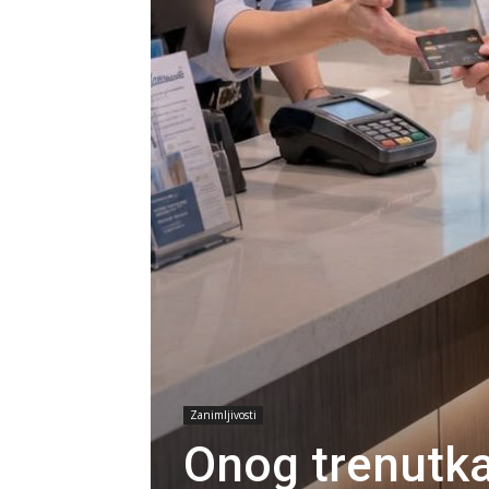
Zanimljivosti
Onog trenutka