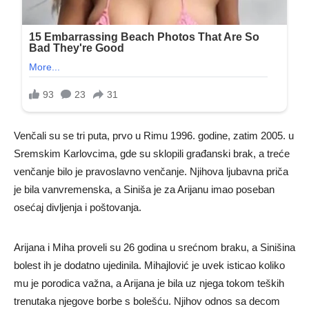
Venčali su se tri puta, prvo u Rimu 1996. godine, zatim 2005. u
Sremskim Karlovcima, gde su sklopili građanski brak, a treće
venčanje bilo je pravoslavno venčanje. Njihova ljubavna priča
je bila vanvremenska, a Siniša je za Arijanu imao poseban
osećaj divljenja i poštovanja.
Arijana i Miha proveli su 26 godina u srećnom braku, a Sinišina
bolest ih je dodatno ujedinila. Mihajlović je uvek isticao koliko
mu je porodica važna, a Arijana je bila uz njega tokom teških
trenutaka njegove borbe s bolešću. Njihov odnos sa decom