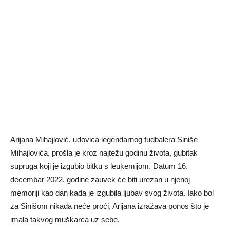
Arijana Mihajlović, udovica legendarnog fudbalera Siniše
Mihajlovića, prošla je kroz najtežu godinu života, gubitak
supruga koji je izgubio bitku s leukemijom. Datum 16.
decembar 2022. godine zauvek će biti urezan u njenoj
memoriji kao dan kada je izgubila ljubav svog života. Iako bol
za Sinišom nikada neće proći, Arijana izražava ponos što je
imala takvog muškarca uz sebe.