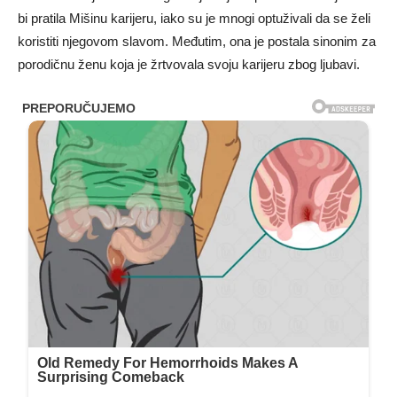
bi pratila Mišinu karijeru, iako su je mnogi optuživali da se želi
koristiti njegovom slavom. Međutim, ona je postala sinonim za
porodičnu ženu koja je žrtvovala svoju karijeru zbog ljubavi.