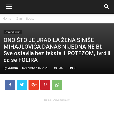
Home
Zanimljivosti
Zanimljivosti
ONO ŠTO JE URADILA ŽENA SINIŠE
MIHAJLOVIĆA DANAS NIJEDNA NE BI:
Sve ostavila bez teksta 1 POTEZOM, tvrdili
da se FOLIRA
By
Admin
-
December 16, 2023
707
0
Oglasi - Advertisement