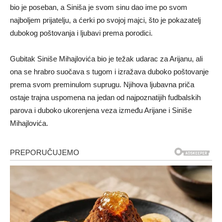
bio je poseban, a Siniša je svom sinu dao ime po svom
najboljem prijatelju, a ćerki po svojoj majci, što je pokazatelj
dubokog poštovanja i ljubavi prema porodici.
Gubitak Siniše Mihajlovića bio je težak udarac za Arijanu, ali
ona se hrabro suočava s tugom i izražava duboko poštovanje
prema svom preminulom suprugu. Njihova ljubavna priča
ostaje trajna uspomena na jedan od najpoznatijih fudbalskih
parova i duboko ukorenjena veza između Arijane i Siniše
Mihajlovića.