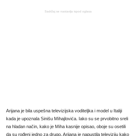
Sadržaj se nastavlja ispod oglasa
Arijana je bila uspešna televizijska voditeljka i model u Italiji
kada je upoznala Sinišu Mihajlovića. Iako su se prvobitno sreli
na hladan način, kako je Miha kasnije opisao, oboje su osetili
da su rođeni jedno za drugo. Arijana je napustila televiziju kako