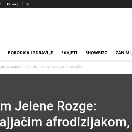
ja
Privacy Policy
PORODICA I ZDRAVLJE
SAVJETI
SHOWBIZZ
ZANIML
aju ga najjačim afrodizijakom, nose ga samo jake...
em Jelene Rozge:
ajjačim afrodizijakom,