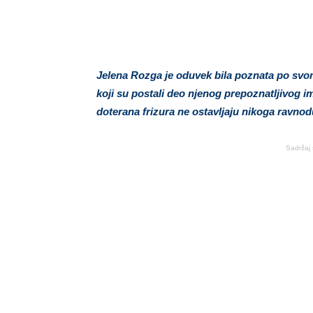
Jelena Rozga je oduvek bila poznata po sv
koji su postali deo njenog prepoznatljivog 
doterana frizura ne ostavljaju nikoga ravnodu
Sadržaj 