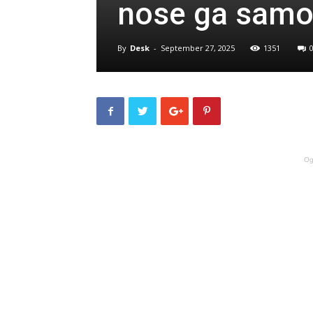
nose ga samo
By
Desk
-
September 27, 2025
1351
Og