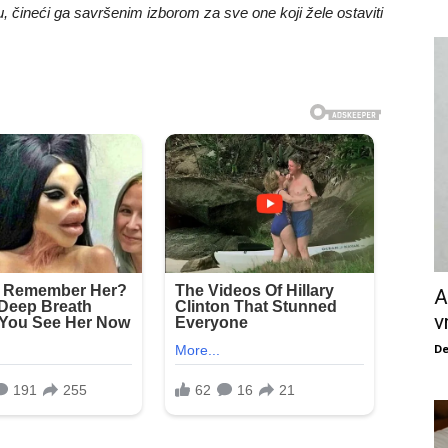
u, čineći ga savršenim izborom za sve one koji žele ostaviti
A
v
De