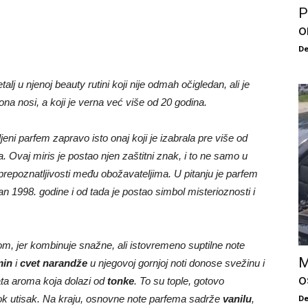
P
o
De
lj u njenoj beauty rutini koji nije odmah očigledan, ali je
ona nosi, a koji je verna već više od 20 godina.
jeni parfem zapravo isto onaj koji je izabrala pre više od
a. Ovaj miris je postao njen zaštitni znak, i to ne samo u
prepoznatljivosti među obožavateljima. U pitanju je parfem
siran 1998. godine i od tada je postao simbol misterioznosti i
m, jer kombinuje snažne, ali istovremeno suptilne note
M
min
i
cvet narandže
u njegovoj gornjoj noti donose svežinu i
o
ata aroma koja dolazi od
tonke
. To su tople, gotovo
bok utisak. Na kraju, osnovne note parfema sadrže
vanilu
,
De