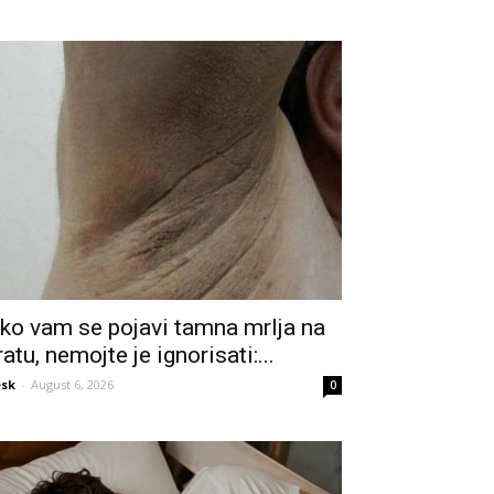
ko vam se pojavi tamna mrlja na
ratu, nemojte je ignorisati:...
sk
-
August 6, 2026
0