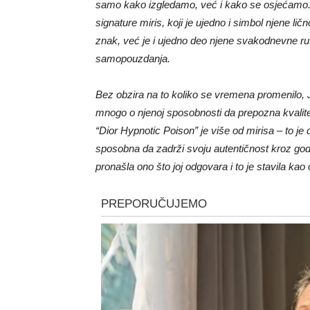
samo kako izgledamo, već i kako se osjećamo. 
signature miris, koji je ujedno i simbol njene lič
znak, već je i ujedno deo njene svakodnevne rut
samopouzdanja.
Bez obzira na to koliko se vremena promenilo, J
mnogo o njenoj sposobnosti da prepozna kvalite
“Dior Hypnotic Poison” je više od mirisa – to je d
sposobna da zadrži svoju autentičnost kroz god
pronašla ono što joj odgovara i to je stavila ka