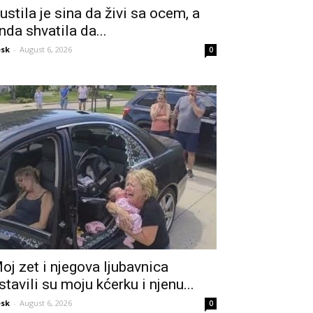
ustila je sina da živi sa ocem, a
nda shvatila da...
sk
-
August 6, 2026
0
oj zet i njegova ljubavnica
stavili su moju kćerku i njenu...
sk
-
August 6, 2026
0