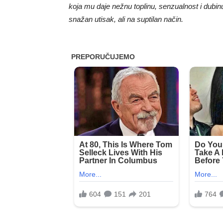
koja mu daje nežnu toplinu, senzualnost i dubin
snažan utisak, ali na suptilan način.