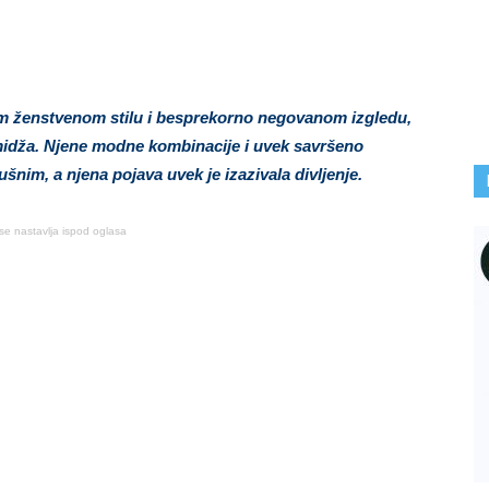
om ženstvenom stilu i besprekorno negovanom izgledu,
imidža. Njene modne kombinacije i uvek savršeno
šnim, a njena pojava uvek je izazivala divljenje.
se nastavlja ispod oglasa