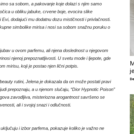
nosimo sa sobom, a pakovanje koje dolazi s njim samo
ica u obliku jabuke, crvene boje, evocira slike
 Evi, dodajući mu dodatnu dozu mističnosti i privlačnosti.
kupne simbolike mirisa i nosi sa sobom snažnu poruku o
 ljubav u ovom parfemu, ali njena doslednost u njegovom
nosi njenoj prepoznatljivosti. U svetu mode i ljepote, gde
M
 mirisu, koji je postao njen lični potpis.
j
De
eauty rutini, Jelena je dokazala da on može postati pravi
i ljudi prepoznaju, a u njenom slučaju, “Dior Hypnotic Poison”
jegova zavodljiva, misteriozna arogantnost savršeno se
nosti, ali i svojoj snazi i odlučnosti.
i uključuju i izbor parfema, pokazuje koliko je važno ne