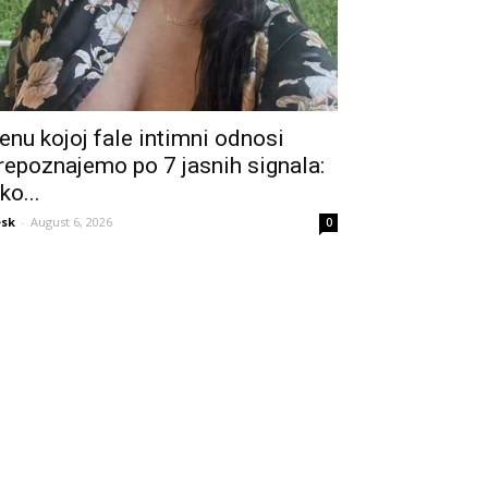
enu kojoj fale intimni odnosi
repoznajemo po 7 jasnih signala:
ko...
sk
-
August 6, 2026
0