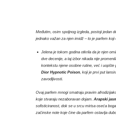
Međutim, osim spoljnog izgleda, postoji jedan deta
jednako važan za njen imidž – to je parfem koji 
Jelena je tokom godina otkrila da je njen omil
dve decenije, a taj izbor nikada nije promenil
kontekstu njene osobne rutine, već i uopšte 
Dior Hypnotic Poison
, koji je prvi put lan
zavodljivosti.
Ovaj parfem mnogi smatraju pravim afrodizijako
koje stvaraju nezaboravan dojam.
Arapski jas
sofisticiranost, dok se u srcu mirisa oseća bog
začinske note koje čine da parfem ostavlja du