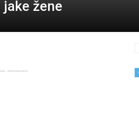
 jake žene
0
lasi - Advertisement