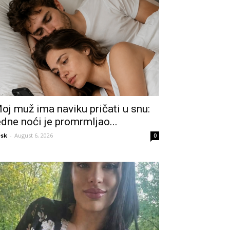
oj muž ima naviku pričati u snu:
edne noći je promrmljao...
sk
-
August 6, 2026
0