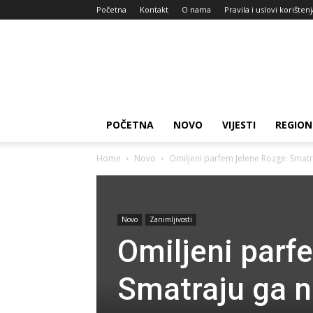
Početna
Kontakt
O nama
Pravila i uslovi korišten
Zdravlje
za
dan
POČETNA
NOVO
VIJESTI
REGION
Home
Novo
Omiljeni parfem Jelene Rozge: Smatr
Novo
Zanimljivosti
Omiljeni parf
Smatraju ga n