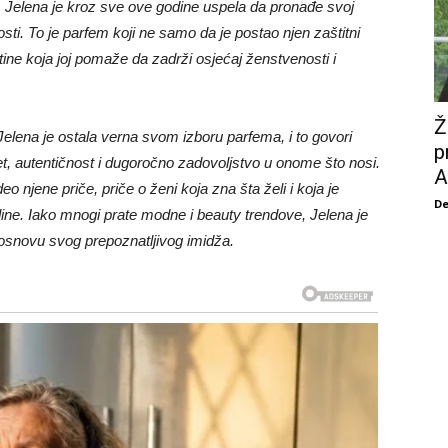
Jelena je kroz sve ove godine uspela da pronađe svoj
nosti. To je parfem koji ne samo da je postao njen zaštitni
ine koja joj pomaže da zadrži osjećaj ženstvenosti i
Ž
elena je ostala verna svom izboru parfema, i to govori
p
t, autentičnost i dugoročno zadovoljstvo u onome što nosi.
A
eo njene priče, priče o ženi koja zna šta želi i koja je
De
ine. Iako mnogi prate modne i beauty trendove, Jelena je
o osnovu svog prepoznatljivog imidža.