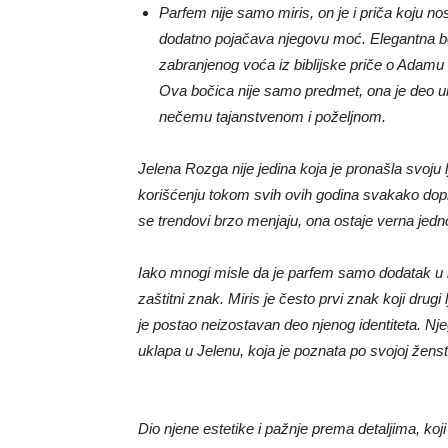
Parfem nije samo miris, on je i priča koju 
dodatno pojačava njegovu moć. Elegantna boč
zabranjenog voća iz biblijske priče o Adamu i
Ova bočica nije samo predmet, ona je deo u
nečemu tajanstvenom i poželjnom.
Jelena Rozga nije jedina koja je pronašla svoju
korišćenju tokom svih ovih godina svakako dopri
se trendovi brzo menjaju, ona ostaje verna jednom
Iako mnogi misle da je parfem samo dodatak u b
zaštitni znak. Miris je često prvi znak koji drug
je postao neizostavan deo njenog identiteta. N
uklapa u Jelenu, koja je poznata po svojoj ženstve
Dio njene estetike i pažnje prema detaljima, koj