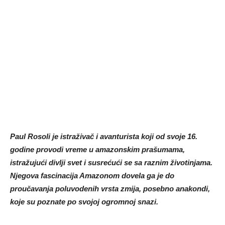
Paul Rosoli je istraživač i avanturista koji od svoje 16.
godine provodi vreme u amazonskim prašumama,
istražujući divlji svet i susrećući se sa raznim životinjama.
Njegova fascinacija Amazonom dovela ga je do
proučavanja poluvodenih vrsta zmija, posebno anakondi,
koje su poznate po svojoj ogromnoj snazi.