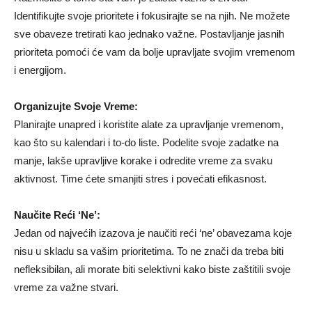
Identifikujte svoje prioritete i fokusirajte se na njih. Ne možete
sve obaveze tretirati kao jednako važne. Postavljanje jasnih
prioriteta pomoći će vam da bolje upravljate svojim vremenom
i energijom.
Organizujte Svoje Vreme:
Planirajte unapred i koristite alate za upravljanje vremenom,
kao što su kalendari i to-do liste. Podelite svoje zadatke na
manje, lakše upravljive korake i odredite vreme za svaku
aktivnost. Time ćete smanjiti stres i povećati efikasnost.
Naučite Reći ‘Ne’:
Jedan od najvećih izazova je naučiti reći ‘ne’ obavezama koje
nisu u skladu sa vašim prioritetima. To ne znači da treba biti
nefleksibilan, ali morate biti selektivni kako biste zaštitili svoje
vreme za važne stvari.