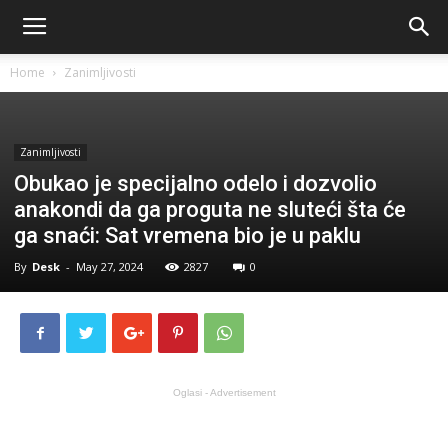
Home
Zanimljivosti
Zanimljivosti
Obukao je specijalno odelo i dozvolio
anakondi da ga proguta ne sluteći šta će
ga snaći: Sat vremena bio je u paklu
By
Desk
-
May 27, 2024
2827
0
Oglasi - Advertisement