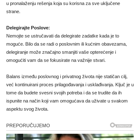
u pronalaženju rešenja koja su korisna za sve uključene
strane.
Delegirajte Poslove:
Nemojte se ustručavati da delegirate zadatke kada je to
moguće. Bilo da se radi o poslovnim ili kućnim obavezama,
delegiranje može značajno smanjiti vaše opterećenje i
omogućiti vam da se fokusirate na važnije stvari.
Balans između poslovnog i privatnog života nije statičan cilj,
već kontinuirani proces prilagođavanja i usklađivanja. Ključ je u
tome da budete svesni svojih potreba i da se trudite da ih
ispunite na način koji vam omogućava da uživate u svakom
aspektu svog života.