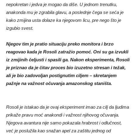
nepokretan i jedva je mogao da diše. U jednom trenutku,
anakonda mu je zgrabila glavu, a poslednje čega se seća je
kako zmijina usta dolaze ka njegovom licu, pre nego što je
izgubio svest.
Njegov tim je pratio situaciju preko monitora i brzo
reagovao kada je Rosoli zatražio pomoć. Oni su ga izvukli
iz zmijinih čeljusti i spasili ga. Nakon eksperimenta, Rosoli
je priznao da je čitav proces bio izuzetno stresan i težak,
ali je bio zadovoljan postignutim ciljem – skretanjem
pažnje na važnost očuvanja amazonskog staništa.
Rosoli je istakao da je ovaj eksperiment imao za cilj da ljudima
prikaže pravu moć anakondi i važnost njihovog očuvanja.
Njegova avantura nije samo pokazala hrabrost i odlučnost,
već je poslužila kao snažan apel za zaštitu jednog od