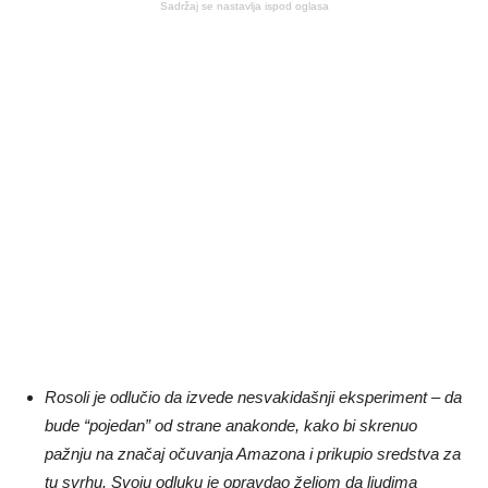
Sadržaj se nastavlja ispod oglasa
Rosoli je odlučio da izvede nesvakidašnji eksperiment – da
bude “pojedan” od strane anakonde, kako bi skrenuo
pažnju na značaj očuvanja Amazona i prikupio sredstva za
tu svrhu. Svoju odluku je opravdao željom da ljudima