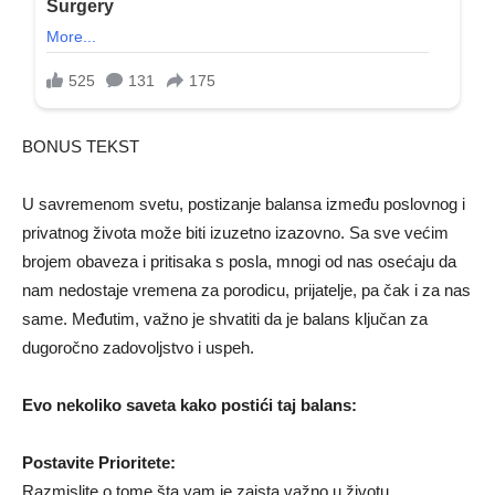
BONUS TEKST
U savremenom svetu, postizanje balansa između poslovnog i
privatnog života može biti izuzetno izazovno. Sa sve većim
brojem obaveza i pritisaka s posla, mnogi od nas osećaju da
nam nedostaje vremena za porodicu, prijatelje, pa čak i za nas
same. Međutim, važno je shvatiti da je balans ključan za
dugoročno zadovoljstvo i uspeh.
Evo nekoliko saveta kako postići taj balans:
Postavite Prioritete:
Razmislite o tome šta vam je zaista važno u životu.