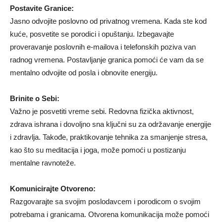
Postavite Granice:
Jasno odvojite poslovno od privatnog vremena. Kada ste kod
kuće, posvetite se porodici i opuštanju. Izbegavajte
proveravanje poslovnih e-mailova i telefonskih poziva van
radnog vremena. Postavljanje granica pomoći će vam da se
mentalno odvojite od posla i obnovite energiju.
Brinite o Sebi:
Važno je posvetiti vreme sebi. Redovna fizička aktivnost,
zdrava ishrana i dovoljno sna ključni su za održavanje energije
i zdravlja. Takođe, praktikovanje tehnika za smanjenje stresa,
kao što su meditacija i joga, može pomoći u postizanju
mentalne ravnoteže.
Komunicirajte Otvoreno:
Razgovarajte sa svojim poslodavcem i porodicom o svojim
potrebama i granicama. Otvorena komunikacija može pomoći