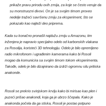
prikaže pravu prirodu ovih zmija, za koje se često veruje da
su monstruozni divovi. On je sa svojim timom proveo
nedelje tražeći savršenu zmiju za eksperiment, što se
pokazalo kao najteži deo priprema.
Kada su konačno pronašli najdužu zmiju u Amazonu, tim
inženjera je napravio specijalno odelo od karbonskih vlakana
za Rosolija, koristeći 3D tehnologiju. Odelo je bilo opremljeno
radio mikrofonom i ugrađenim kamerama kako bi Rosoli
mogao da komunicira sa svojim timom tokom eksperimenta.
Takođe, odelo je bilo dizajnirano da izdrži ogromnu silu pritiska
anakonde.
Rosoli se prekrio svinjskom krvlju kako bi mirisao kao plen i
puzeći prišao anakondi, koja ga je ubrzo ščepala. Kako je
anakonda počela da ga stiska, Rosoli je postao potpuno