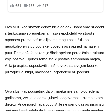
Ovo služi kao snažan dokaz ideje da čak i kada smo suočeni
s teškoćama i preprekama, naša nepokolebljiva strast i
otpornost prema našim ciljevima mogu poslužiti kao
nepokolebljivi stub podrške, vodeći nas naprijed na našem
putu. Primjer Atife pokazuje širok spektar porodičnih struktura
koje postoje. Uprkos tome što je postala samohrana majka,
Atifa je uspjela uspostaviti snažnu vezu sa svojom kćerkom
pružajući joj brigu, naklonost i nepokolebljivu podršku.
Ovo služi kao podsjetnik da biti majka nije samo određena
godinama, već je to odraz ljubavi i odgovornosti prema svom
djetetu. Priče pojedinaca poput Atife ne samo da nas inspirišu,
već nas i podsjećaju da ljudska otpornost ne poznaje granice.