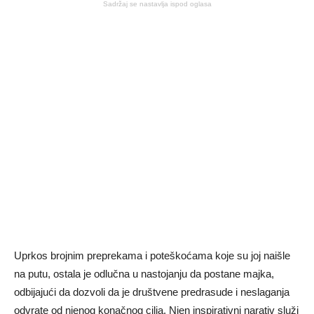
Sadržaj se nastavlja ispod oglasa
Uprkos brojnim preprekama i poteškoćama koje su joj naišle
na putu, ostala je odlučna u nastojanju da postane majka,
odbijajući da dozvoli da je društvene predrasude i neslaganja
odvrate od njenog konačnog cilja. Njen inspirativni narativ služi