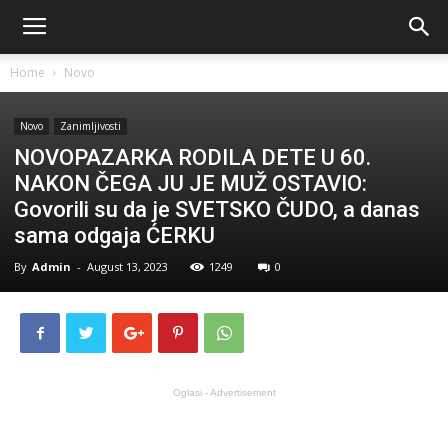
Home
Novo
Novo
Zanimljivosti
NOVOPAZARKA RODILA DETE U 60.
NAKON ČEGA JU JE MUŽ OSTAVIO:
Govorili su da je SVETSKO ČUDO, a danas
sama odgaja ĆERKU
By
Admin
-
August 13, 2023
1249
0
Oglasi - Advertisement