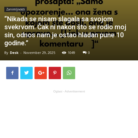
Zanimljivosti
“Nikada se nisam slagala sa svojom
svekrvom. Čak ni nakon što se rodio moj
sin, odnos nam je ostao hladan pune 10
godine.”
By
Desk
-
November 29, 2025
1049
0
Oglasi - Advertisement