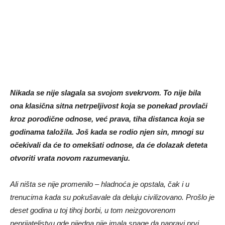
Nikada se nije slagala sa svojom svekrvom. To nije bila
ona klasična sitna netrpeljivost koja se ponekad provlači
kroz porodične odnose, već prava, tiha distanca koja se
godinama taložila. Još kada se rodio njen sin, mnogi su
očekivali da će to omekšati odnose, da će dolazak deteta
otvoriti vrata novom razumevanju.
Ali ništa se nije promenilo – hladnoća je opstala, čak i u
trenucima kada su pokušavale da deluju civilizovano. Prošlo je
deset godina u toj tihoj borbi, u tom neizgovorenom
neprijateljstvu gde nijedna nije imala snage da napravi prvi