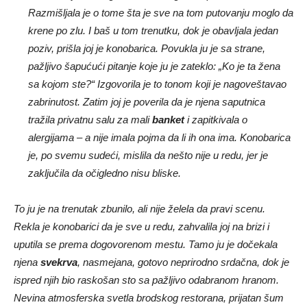
Razmišljala je o tome šta je sve na tom putovanju moglo da
krene po zlu. I baš u tom trenutku, dok je obavljala jedan
poziv, prišla joj je konobarica. Povukla ju je sa strane,
pažljivo šapućući pitanje koje ju je zateklo: „Ko je ta žena
sa kojom ste?“ Izgovorila je to tonom koji je nagoveštavao
zabrinutost. Zatim joj je poverila da je njena saputnica
tražila privatnu salu za mali
banket
i zapitkivala o
alergijama – a nije imala pojma da li ih ona ima. Konobarica
je, po svemu sudeći, mislila da nešto nije u redu, jer je
zaključila da očigledno nisu bliske.
To ju je na trenutak zbunilo, ali nije želela da pravi scenu.
Rekla je konobarici da je sve u redu, zahvalila joj na brizi i
uputila se prema dogovorenom mestu. Tamo ju je dočekala
njena
svekrva
, nasmejana, gotovo neprirodno srdačna, dok je
ispred njih bio raskošan sto sa pažljivo odabranom hranom.
Nevina atmosferska svetla brodskog restorana, prijatan šum