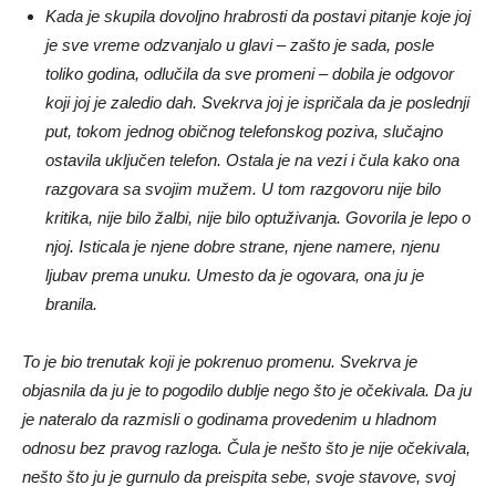
Kada je skupila dovoljno hrabrosti da postavi pitanje koje joj
je sve vreme odzvanjalo u glavi – zašto je sada, posle
toliko godina, odlučila da sve promeni – dobila je odgovor
koji joj je zaledio dah. Svekrva joj je ispričala da je poslednji
put, tokom jednog običnog telefonskog poziva, slučajno
ostavila uključen telefon. Ostala je na vezi i čula kako ona
razgovara sa svojim mužem. U tom razgovoru nije bilo
kritika, nije bilo žalbi, nije bilo optuživanja. Govorila je lepo o
njoj. Isticala je njene dobre strane, njene namere, njenu
ljubav prema unuku. Umesto da je ogovara, ona ju je
branila.
To je bio trenutak koji je pokrenuo promenu. Svekrva je
objasnila da ju je to pogodilo dublje nego što je očekivala. Da ju
je nateralo da razmisli o godinama provedenim u hladnom
odnosu bez pravog razloga. Čula je nešto što je nije očekivala,
nešto što ju je gurnulo da preispita sebe, svoje stavove, svoj