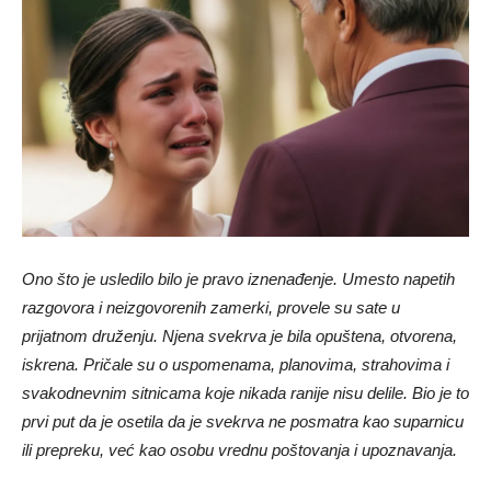
Ono što je usledilo bilo je pravo iznenađenje. Umesto napetih
razgovora i neizgovorenih zamerki, provele su sate u
prijatnom druženju. Njena svekrva je bila opuštena, otvorena,
iskrena. Pričale su o uspomenama, planovima, strahovima i
svakodnevnim sitnicama koje nikada ranije nisu delile. Bio je to
prvi put da je osetila da je svekrva ne posmatra kao suparnicu
ili prepreku, već kao osobu vrednu poštovanja i upoznavanja.