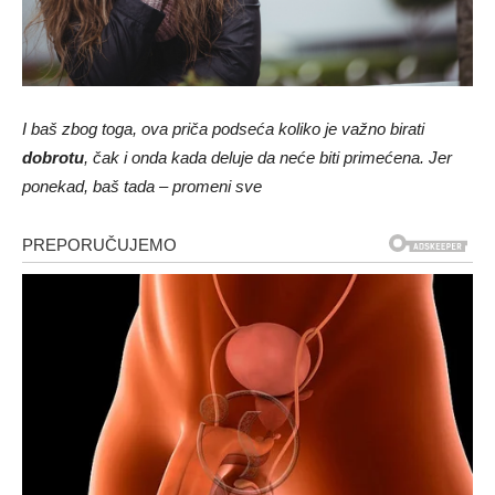
I baš zbog toga, ova priča podseća koliko je važno birati
dobrotu
, čak i onda kada deluje da neće biti primećena. Jer
ponekad, baš tada – promeni sve