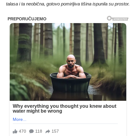
talasa i ta neobična, gotovo pomirljiva tišina ispunila su prostor.