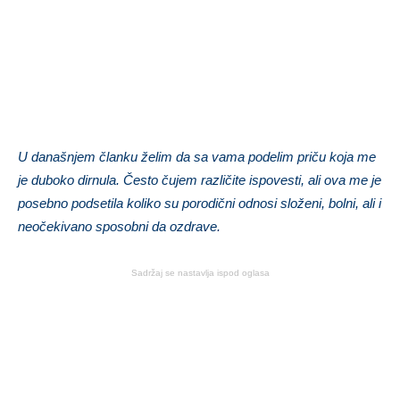
U današnjem članku želim da sa vama podelim priču koja me
je duboko dirnula. Često čujem različite ispovesti, ali ova me je
posebno podsetila koliko su porodični odnosi složeni, bolni, ali i
neočekivano sposobni da ozdrave.
Sadržaj se nastavlja ispod oglasa