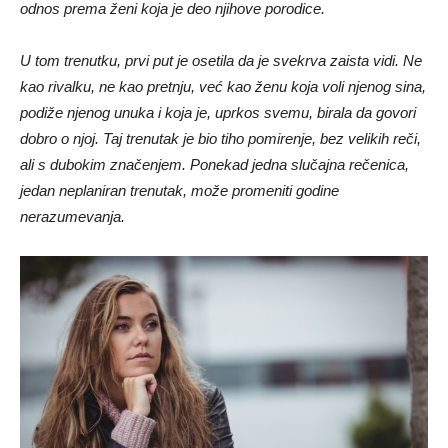
odnos prema ženi koja je deo njihove porodice.
U tom trenutku, prvi put je osetila da je svekrva zaista vidi. Ne
kao rivalku, ne kao pretnju, već kao ženu koja voli njenog sina,
podiže njenog unuka i koja je, uprkos svemu, birala da govori
dobro o njoj. Taj trenutak je bio tiho pomirenje, bez velikih reči,
ali s dubokim značenjem. Ponekad jedna slučajna rečenica,
jedan neplaniran trenutak, može promeniti godine
nerazumevanja.