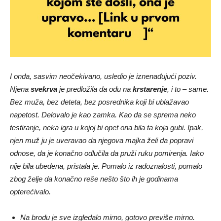
I onda, sasvim neočekivano, usledio je iznenađujući poziv.
Njena
svekrva
je predložila da odu na
krstarenje
, i to – same.
Bez muža, bez deteta, bez posrednika koji bi ublažavao
napetost. Delovalo je kao zamka. Kao da se sprema neko
testiranje, neka igra u kojoj bi opet ona bila ta koja gubi. Ipak,
njen muž ju je uveravao da njegova majka želi da popravi
odnose, da je konačno odlučila da pruži ruku pomirenja. Iako
nije bila ubeđena, pristala je. Pomalo iz radoznalosti, pomalo
zbog želje da konačno reše nešto što ih je godinama
opterećivalo.
Na brodu je sve izgledalo mirno, gotovo previše mirno.