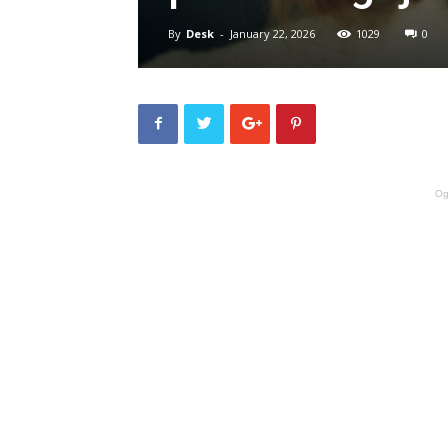
By
Desk
-
January 22, 2026
1029
0
Og