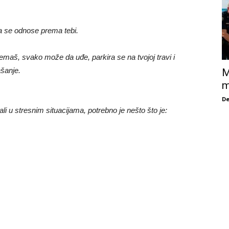
da se odnose prema tebi.
maš, svako može da uđe, parkira se na tvojoj travi i
ašanje.
M
m
De
 u stresnim situacijama, potrebno je nešto što je: