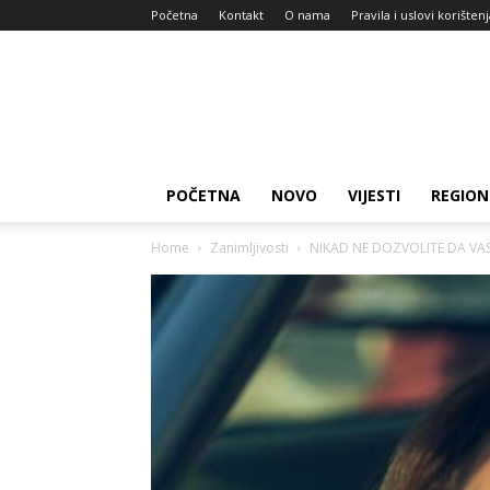
Početna
Kontakt
O nama
Pravila i uslovi korišten
Zdravlje
za
dan
POČETNA
NOVO
VIJESTI
REGION
Home
Zanimljivosti
NIKAD NE DOZVOLITE DA VAS G