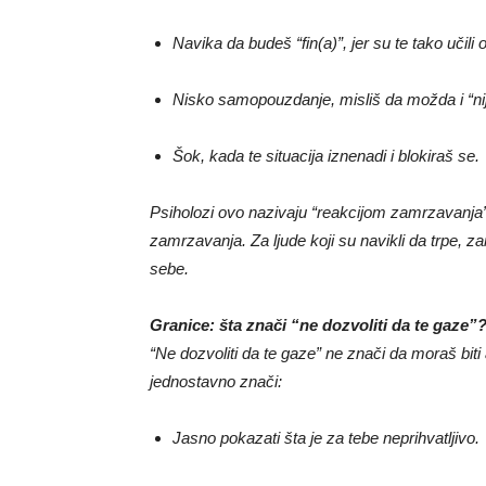
Navika da budeš “fin(a)”, jer su te tako učili
Nisko samopouzdanje, misliš da možda i “nij
Šok, kada te situacija iznenadi i blokiraš se.
Psiholozi ovo nazivaju “reakcijom zamrzavanja”.
zamrzavanja. Za ljude koji su navikli da trpe, za
sebe.
Granice: šta znači “ne dozvoliti da te gaze”
“Ne dozvoliti da te gaze” ne znači da moraš bit
jednostavno znači:
Jasno pokazati šta je za tebe neprihvatljivo.