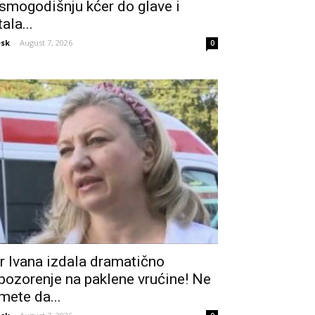
smogodišnju kćer do glave i
tala...
sk
-
August 7, 2026
0
r Ivana izdala dramatično
pozorenje na paklene vrućine! Ne
mete da...