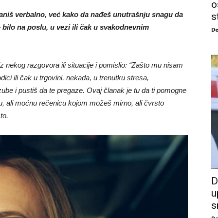
o
raniš verbalno, već kako da nađeš unutrašnju snagu da
s
 bilo na poslu, u vezi ili čak u svakodnevnim
De
z nekog razgovora ili situacije i pomislio: “Zašto mu nisam
dici ili čak u trgovini, nekada, u trenutku stresa,
be i pustiš da te pregaze. Ovaj članak je tu da ti pomogne
tku, ali moćnu rečenicu kojom možeš mirno, ali čvrsto
to.
D
u
s