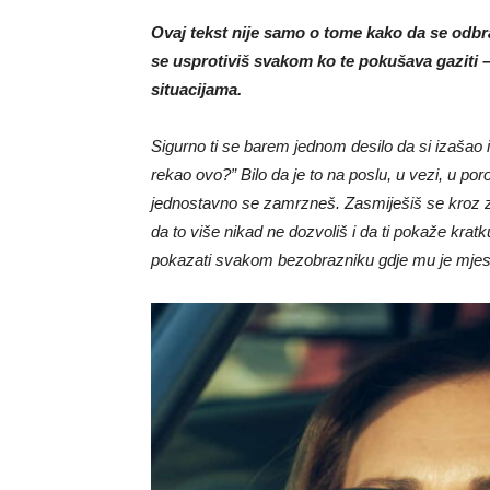
Ovaj tekst nije samo o tome kako da se odb
se usprotiviš svakom ko te pokušava gaziti –
situacijama.
Sigurno ti se barem jednom desilo da si izašao i
rekao ovo?” Bilo da je to na poslu, u vezi, u poro
jednostavno se zamrzneš. Zasmiješiš se kroz zu
da to više nikad ne dozvoliš i da ti pokaže kra
pokazati svakom bezobrazniku gdje mu je mjes