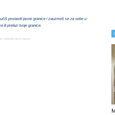
iš postaviti jasne granice i zauzmeš se za sebe u
ili prelazi tvoje granice.
se nastavlja ispod oglasa
M