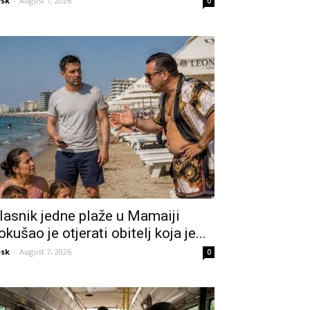
sk
-
August 7, 2026
0
lasnik jedne plaže u Mamaiji
okušao je otjerati obitelj koja je...
sk
-
August 7, 2026
0