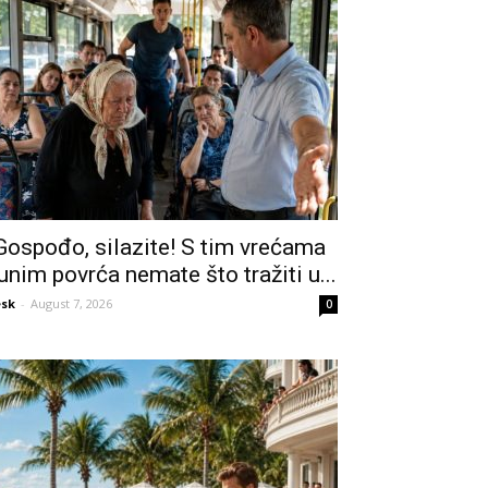
Gospođo, silazite! S tim vrećama
unim povrća nemate što tražiti u...
sk
-
August 7, 2026
0