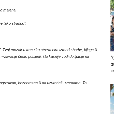
 od malena.
e tako strašno”.
 Tvoj mozak u trenutku stresa bira između borbe, bijega ili
mrzavanje često pobijedi, što kasnije vodi do ljutnje na
“
p
De
?
i agresivan, bezobrazan ili da uzvraćaš uvredama. To