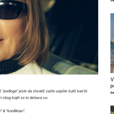
De
V
p
“podloga” jeste da shvatiš zašto uopšte šutiš kad bi
De
i zbog kojih se to dešava su:
li “konfliktan”.