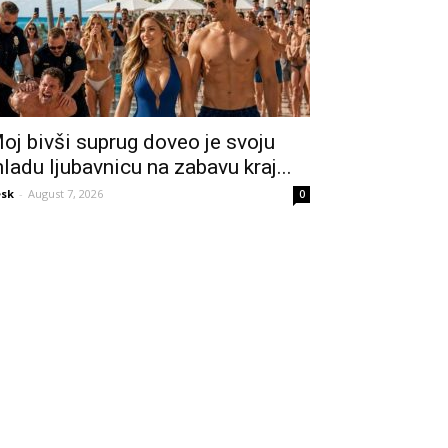
oj bivši suprug doveo je svoju
ladu ljubavnicu na zabavu kraj...
sk
-
August 7, 2026
0