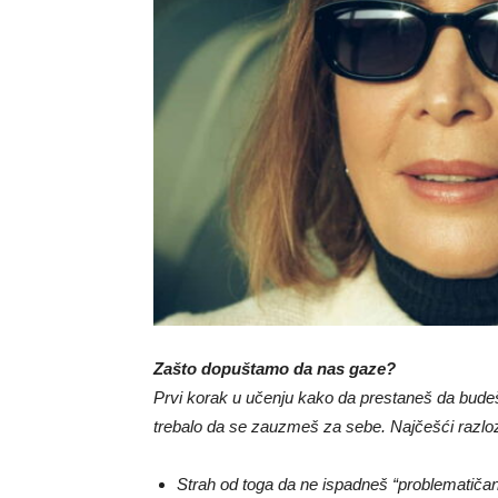
Zašto dopuštamo da nas gaze?
Prvi korak u učenju kako da prestaneš da budeš 
trebalo da se zauzmeš za sebe. Najčešći razloz
Strah od toga da ne ispadneš “problematičan” i