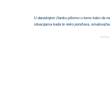
U današnjem članku pišemo o tome kako da nauč
situacijama kada te neko ponižava, omalovažava 
Sadržaj 