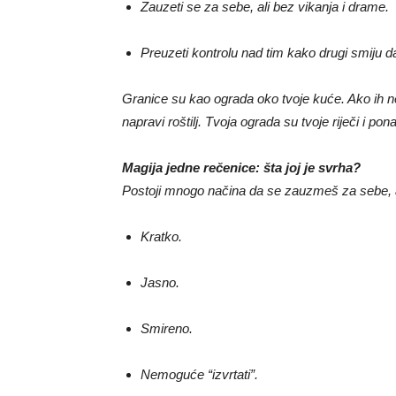
Zauzeti se za sebe, ali bez vikanja i drame.
Preuzeti kontrolu nad tim kako drugi smiju 
Granice su kao ograda oko tvoje kuće. Ako ih ne
napravi roštilj. Tvoja ograda su tvoje riječi i pon
Magija jedne rečenice: šta joj je svrha?
Postoji mnogo načina da se zauzmeš za sebe, ali
Kratko.
Jasno.
Smireno.
Nemoguće “izvrtati”.