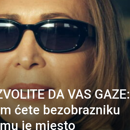
ZVOLITE DA VAS GAZE:
om ćete bezobrazniku
 mu je mjesto