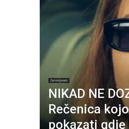
Zanimljivosti
NIKAD NE DO
Rečenica koj
pokazati gdje