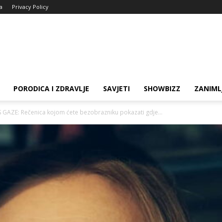
ja
Privacy Policy
PORODICA I ZDRAVLJE
SAVJETI
SHOWBIZZ
ZANIML
AZE: Rečenica kojom ćete bezobrazniku pokazati gdje...